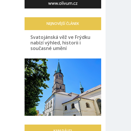
NEJNOVĚJŠÍ ČLÁNEK
Svatojánská věž ve Frýdku
nabízí výhled, historii i
současné umění
KAM DÁLE?