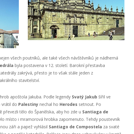
jen všech poutníků, ale také všech návštěvníků je nádherná
edrála
byla postavena v 12. století. Barokní přestavba
katedrály zakrývá, přesto je to však stále jeden z
rálního stavitelství.
hrob apoštola Jakuba. Podle legendy
Svatý Jakub
šířil ve
 vrátil do
Palestiny
nechal ho
Herodes
setnout. Po
ě převezli tělo do Španělska, aby ho zde u
Santiaga de
bylo místo i mramorová hrobka zapomenuto. Tehdy poustevník
nou záři a papež vyhlásil
Santiago de Compostela
za svaté