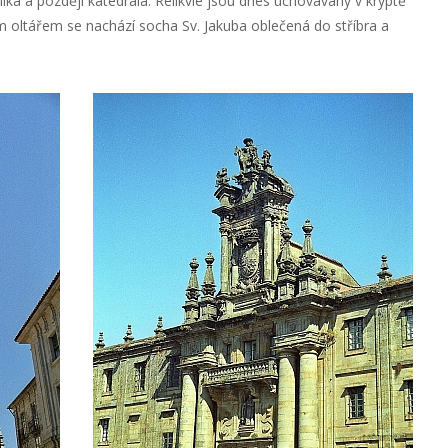
ka a později katedrála. Relikvie jsou dnes uchovávány v kryptě
m oltářem se nachází socha Sv. Jakuba oblečená do stříbra a