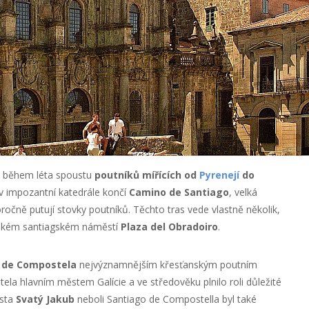
 během léta spoustu
poutníků mířících od
Pyrenejí
do
 v impozantní katedrále končí
Camino de Santiago
, velká
ročně putují stovky poutníků. Těchto tras vede vlastně několik,
elkém santiagském náměstí
Plaza del Obradoiro
.
 de Compostela
nejvýznamnějším křesťanským poutním
la hlavním městem Galície a ve středověku plnilo roli důležité
ěsta
Svatý Jakub
neboli Santiago de Compostella byl také