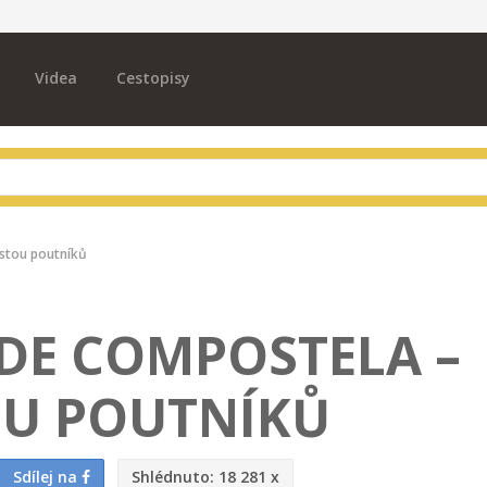
Videa
Cestopisy
stou poutníků
DE COMPOSTELA –
OU POUTNÍKŮ
Sdílej na
Shlédnuto:
18 281 x