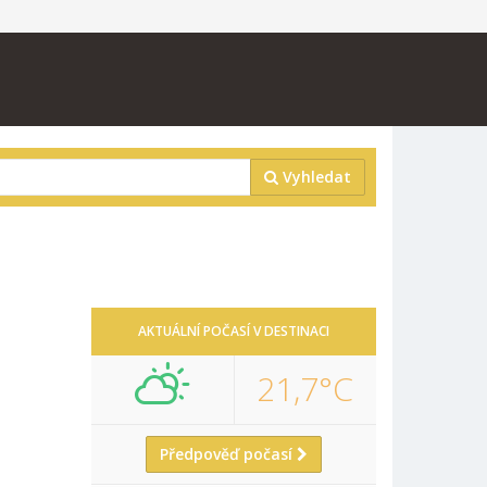
Vyhledat
AKTUÁLNÍ POČASÍ V DESTINACI
21,7°C
Předpověď počasí