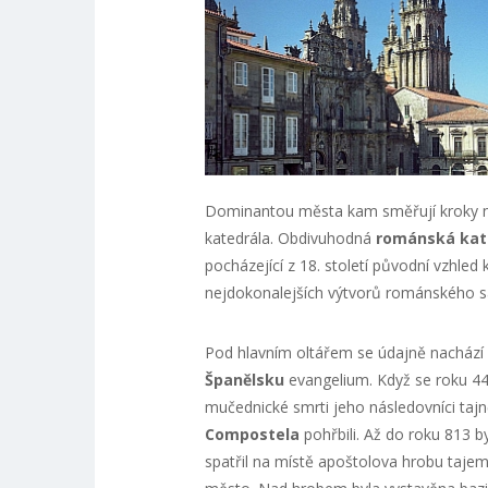
Dominantou města kam směřují kroky ne
katedrála. Obdivuhodná
románská kat
pocházející z 18. století původní vzhled 
nejdokonalejších výtvorů románského sak
Pod hlavním oltářem se údajně nachází 
Španělsku
evangelium. Když se roku 44
mučednické smrti jeho následovníci tajn
Compostela
pohřbili. Až do roku 813 
spatřil na místě apoštolova hrobu tajem