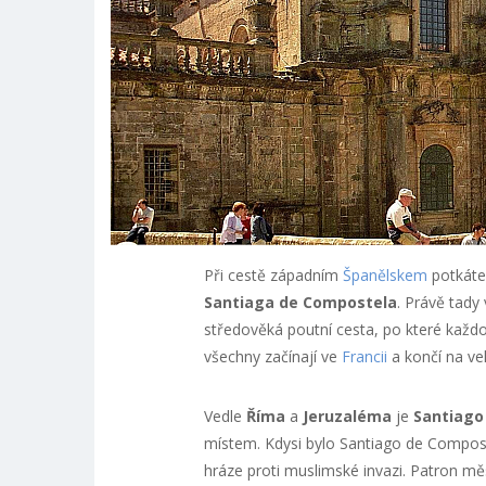
Při cestě západním
Španělskem
potkáte
Santiaga de Compostela
. Právě tady
středověká poutní cesta, po které každo
všechny začínají ve
Francii
a končí na v
Vedle
Říma
a
Jeruzaléma
je
Santiago
místem. Kdysi bylo Santiago de Composte
hráze proti muslimské invazi. Patron m