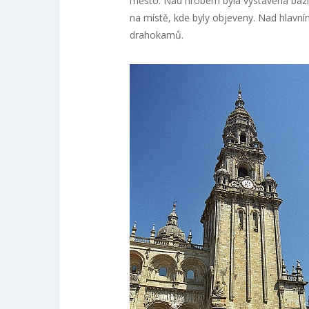
město. Nad hrobem byla vystavěna bazili
na místě, kde byly objeveny. Nad hlavní
drahokamů.