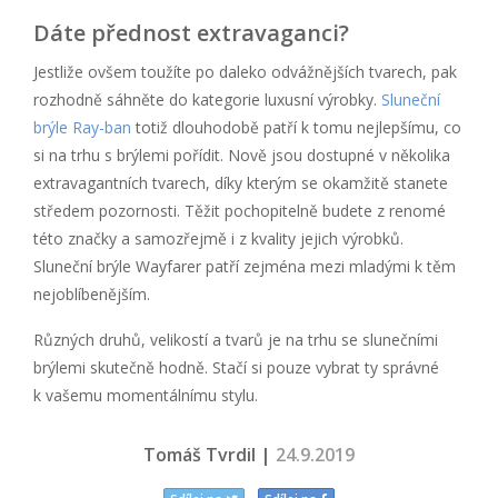
Dáte přednost extravaganci?
Jestliže ovšem toužíte po daleko odvážnějších tvarech, pak
rozhodně sáhněte do kategorie luxusní výrobky.
Sluneční
brýle Ray-ban
totiž dlouhodobě patří k tomu nejlepšímu, co
si na trhu s brýlemi pořídit. Nově jsou dostupné v několika
extravagantních tvarech, díky kterým se okamžitě stanete
středem pozornosti. Těžit pochopitelně budete z renomé
této značky a samozřejmě i z kvality jejich výrobků.
Sluneční brýle Wayfarer patří zejména mezi mladými k těm
nejoblíbenějším.
Různých druhů, velikostí a tvarů je na trhu se slunečními
brýlemi skutečně hodně. Stačí si pouze vybrat ty správné
k vašemu momentálnímu stylu.
Tomáš Tvrdil |
24.9.2019