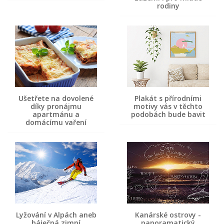
rodiny
Ušetřete na dovolené
Plakát s přírodními
díky pronájmu
motivy vás v těchto
apartmánu a
podobách bude bavit
domácímu vaření
Lyžování v Alpách aneb
Kanárské ostrovy -
báječná zimní
panoramatický