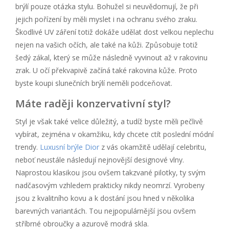
brýlí pouze otázka stylu. Bohužel si neuvědomují, že při
jejich pořízení by měli myslet i na ochranu svého zraku.
Škodlivé UV záření totiž dokáže udělat dost velkou neplechu
nejen na vašich očích, ale také na kůži. Způsobuje totiž
šedý zákal, který se může následně vyvinout až v rakovinu
zrak. U očí překvapivě začíná také rakovina kůže. Proto
byste koupi slunečních brýlí neměli podceňovat.
Máte raději konzervativní styl?
Styl je však také velice důležitý, a tudíž byste měli pečlivě
vybírat, zejména v okamžiku, kdy chcete ctít poslední módní
trendy.
Luxusní brýle Dior
z vás okamžitě udělají celebritu,
neboť neustále následují nejnovější designové vlny.
Naprostou klasikou jsou ovšem takzvané pilotky, ty svým
nadčasovým vzhledem prakticky nikdy neomrzí. Vyrobeny
jsou z kvalitního kovu a k dostání jsou hned v několika
barevných variantách. Tou nejpopulárnější jsou ovšem
stříbrné obroučky a azurově modrá skla.