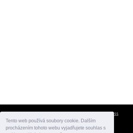
CESTOVNÍ POJIŠTĚNÍ
KONTAKTY
REKLAMA
RSS
Tento web používá soubory cookie. Dalším
procházením tohoto webu vyjadřujete souhlas s
atlasmest.cz
atlaspamatek.info
atlaszemi.info