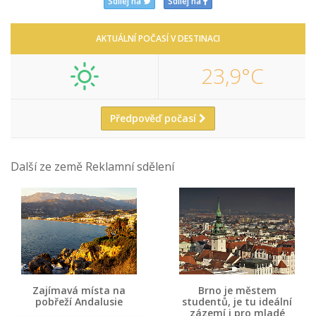
Sdílej na
Sdílej na
AKTUÁLNÍ POČASÍ V DESTINACI
23,9°C
Předpověď počasí
Další ze země Reklamní sdělení
Zajímavá místa na
Brno je městem
pobřeží Andalusie
studentů, je tu ideální
zázemí i pro mladé