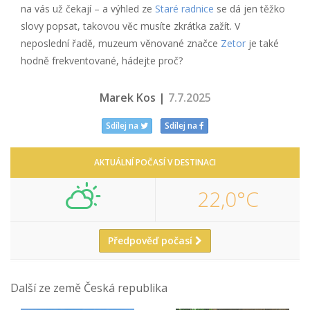
na vás už čekají – a výhled ze
Staré radnice
se dá jen těžko
slovy popsat, takovou věc musíte zkrátka zažít. V
neposlední řadě, muzeum věnované značce
Zetor
je také
hodně frekventované, hádejte proč?
Marek Kos |
7.7.2025
Sdílej na
Sdílej na
AKTUÁLNÍ POČASÍ V DESTINACI
22,0°C
Předpověď počasí
Další ze země Česká republika