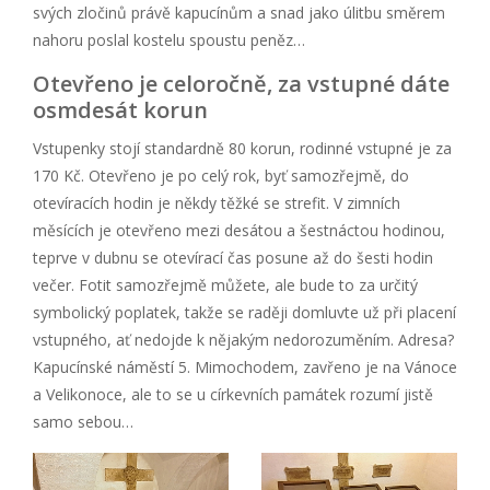
svých zločinů právě kapucínům a snad jako úlitbu směrem
nahoru poslal kostelu spoustu peněz…
Otevřeno je celoročně, za vstupné dáte
osmdesát korun
Vstupenky stojí standardně 80 korun, rodinné vstupné je za
170 Kč. Otevřeno je po celý rok, byť samozřejmě, do
otevíracích hodin je někdy těžké se strefit. V zimních
měsících je otevřeno mezi desátou a šestnáctou hodinou,
teprve v dubnu se otevírací čas posune až do šesti hodin
večer. Fotit samozřejmě můžete, ale bude to za určitý
symbolický poplatek, takže se raději domluvte už při placení
vstupného, ať nedojde k nějakým nedorozuměním. Adresa?
Kapucínské náměstí 5. Mimochodem, zavřeno je na Vánoce
a Velikonoce, ale to se u církevních památek rozumí jistě
samo sebou…