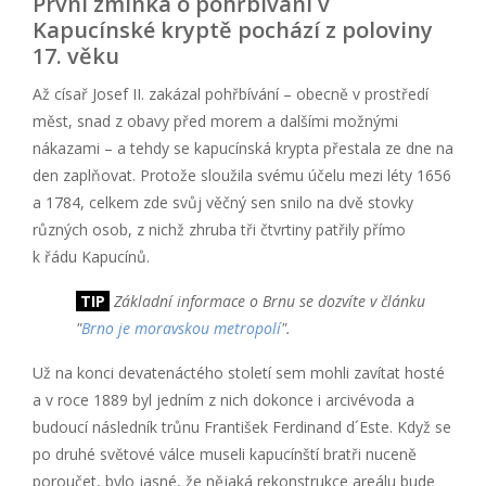
První zmínka o pohřbívání v
Kapucínské kryptě pochází z poloviny
17. věku
Až císař Josef II. zakázal pohřbívání – obecně v prostředí
měst, snad z obavy před morem a dalšími možnými
nákazami – a tehdy se kapucínská krypta přestala ze dne na
den zaplňovat. Protože sloužila svému účelu mezi léty 1656
a 1784, celkem zde svůj věčný sen snilo na dvě stovky
různých osob, z nichž zhruba tři čtvrtiny patřily přímo
k řádu Kapucínů.
TIP
Základní informace o Brnu se dozvíte v článku
"
Brno je moravskou metropolí
".
Už na konci devatenáctého století sem mohli zavítat hosté
a v roce 1889 byl jedním z nich dokonce i arcivévoda a
budoucí následník trůnu František Ferdinand d´Este. Když se
po druhé světové válce museli kapucínští bratři nuceně
poroučet, bylo jasné, že nějaká rekonstrukce areálu bude