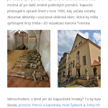
možná až po další změně politických poměrů. Kapucíni
přistoupili k opravě hned v roce 1990, kdy začala ostatky
zkoumat aktivněji i současná vědecká obec, která by měla
zpřístupnit brzy třeba i 3D vizualizaci barona Trencka.
Mimochodem, v Brně jen do Kapucínské hrobky? To by byla
škoda,
protože Petrov a katedrála
,
hrad Špilberk
a
Zelný trh