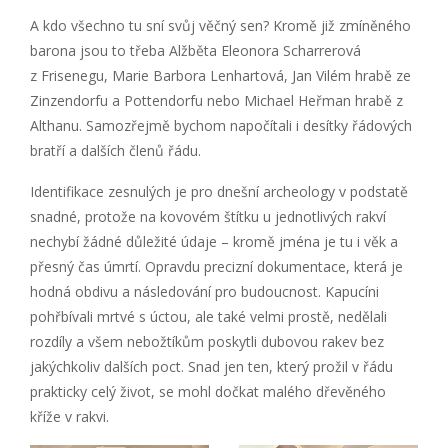
A kdo všechno tu sní svůj věčný sen? Kromě již zmíněného
barona jsou to třeba Alžběta Eleonora Scharrerová
z Frisenegu, Marie Barbora Lenhartová, Jan Vilém hrabě ze
Zinzendorfu a Pottendorfu nebo Michael Heřman hrabě z
Althanu. Samozřejmě bychom napočítali i desítky řádových
bratří a dalších členů řádu.
Identifikace zesnulých je pro dnešní archeology v podstatě
snadné, protože na kovovém štítku u jednotlivých rakví
nechybí žádné důležité údaje – kromě jména je tu i věk a
přesný čas úmrtí. Opravdu precizní dokumentace, která je
hodná obdivu a následování pro budoucnost. Kapucíni
pohřbívali mrtvé s úctou, ale také velmi prostě, nedělali
rozdíly a všem nebožtíkům poskytli dubovou rakev bez
jakýchkoliv dalších poct. Snad jen ten, který prožil v řádu
prakticky celý život, se mohl dočkat malého dřevěného
kříže v rakvi.