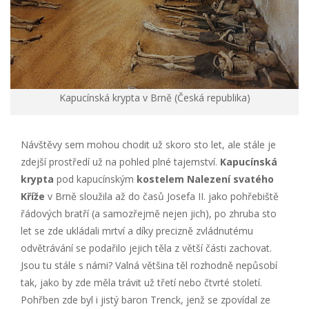
Kapucínská krypta v Brně (Česká republika)
Návštěvy sem mohou chodit už skoro sto let, ale stále je
zdejší prostředí už na pohled plné tajemství.
Kapucínská
krypta
pod kapucínským
kostelem Nalezení svatého
Kříže
v Brně sloužila až do časů Josefa II. jako pohřebiště
řádových bratří (a samozřejmě nejen jich), po zhruba sto
let se zde ukládali mrtví a díky precizně zvládnutému
odvětrávání se podařilo jejich těla z větší části zachovat.
Jsou tu stále s námi? Valná většina těl rozhodně nepůsobí
tak, jako by zde měla trávit už třetí nebo čtvrté století.
Pohřben zde byl i jistý baron Trenck, jenž se zpovídal ze