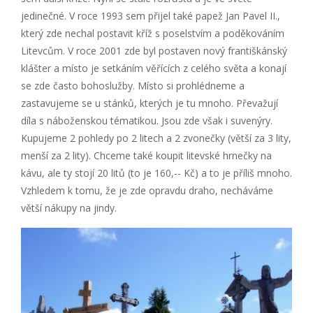
jedinečné. V roce 1993 sem přijel také papež Jan Pavel II.,
který zde nechal postavit kříž s poselstvím a poděkováním
Litevcům. V roce 2001 zde byl postaven nový františkánský
klášter a místo je setkáním věřících z celého světa a konají
se zde často bohoslužby. Místo si prohlédneme a
zastavujeme se u stánků, kterých je tu mnoho. Převažují
díla s náboženskou tématikou. Jsou zde však i suvenýry.
Kupujeme 2 pohledy po 2 litech a 2 zvonečky (větší za 3 lity,
menší za 2 lity). Chceme také koupit litevské hrnečky na
kávu, ale ty stojí 20 litů (to je 160,-- Kč) a to je příliš mnoho.
Vzhledem k tomu, že je zde opravdu draho, necháváme
větší nákupy na jindy.