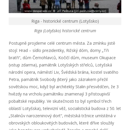
Riga - historické centrum (Lotyšsko)
Riga (Lotyšsko) historické centrum
Postupně projdeme celé centrum města. Za zmínku jistě
stojí: Hrad – sídlo prezidentky, Rižský dóm, domy „Tři
bratři“, dům Černohlavců, Kočičí dům, museum Okupace
(vstup zdarma), památník Lotyšských střelců, Lotyšská
národní opera, náměstí Liv, Švédská brána, kostel svatého
Petra, památník Svobody (který jako zázrakem přežil
sovětskou moc, když byl architekty Stalin přesvědčen, že 3
hvězdy na vrcholu památníku znamenají 3 přistoupivší
pobaltské republiky. Ve skutečnosti to byl symbol třech
oblastí Lotyšska), televizní věž, socialistická budova z 50. let
„Stalinův narozeninový dort“, městská tržnice umístěná v
obrovských obloukovitých budovách, které dříve sloužily