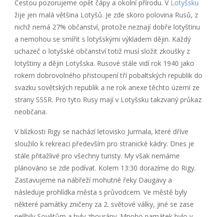
Cestou pozorujeme opět čápy a okolní přírodu. V
Lotyšsku
žije jen malá většina Lotyšů. Je zde skoro polovina Rusů, z
nichž nemá 27% občanství, protože neznají dobře lotyštinu
a nemohou se smířit s lotyšskými výkladem dějin. Každý
uchazeč o lotyšské občanství totiž musí složit zkoušky z
lotyštiny a dějin Lotyšska. Rusové stále vidí rok 1940 jako
rokem dobrovolného přistoupení tří pobaltských republik do
svazku sovětských republik a ne rok anexe těchto území ze
strany SSSR. Pro tyto Rusy mají v Lotyšsku takzvaný průkaz
neobčana.
V blízkosti Rigy se nachází letovisko Jurmala, které dříve
sloužilo k rekreaci především pro stranické kádry. Dnes je
stále přitažlivé pro všechny turisty. My však nemáme
plánováno se zde podívat. Kolem 13:30 dorazíme do Rigy.
Zastavujeme na nábřeží mohutné řeky Daugavy a
následuje prohlídka města s průvodcem. Ve městě byly
některé památky zničeny za 2. světové války, jiné se zase
nelíbily Sovětům a byly zbourány. Mnoho památek bylo v