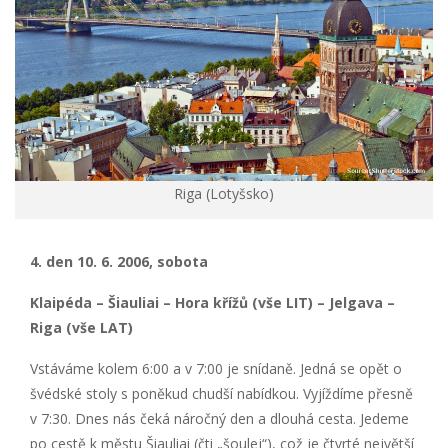
Riga (Lotyšsko)
4. den 10. 6. 2006, sobota
Klaipéda – Šiauliai – Hora křížů (vše LIT) – Jelgava –
Riga (vše LAT)
Vstáváme kolem 6:00 a v 7:00 je snídaně. Jedná se opět o
švédské stoly s poněkud chudší nabídkou. Vyjíždíme přesně
v 7:30. Dnes nás čeká náročný den a dlouhá cesta. Jedeme
po cestě k městu Šiauliai (čti „šoulej“), což je čtvrté největší