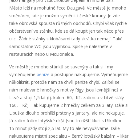
jako hangáry pro vzducholodě Zepelin a mnohé další.
Město leží na mohutné řece Daugavě. Ve městě je mnoho
směnáren, kde je možno vyměnit i české koruny. Je zde
také obrovská spousta různých obchodů. Chybí však rychlé
občerstvení ve stánku, kde se dá koupit jen tak něco přes
ulici. Žádné stánky s klobásami tady zkrátka nemají. Také
samostatné WC jsou výjimkou. Spíše je naleznete v
restauracích nebo u McDonalda.
Ve městě je mnoho stánků se suvenýry a tak si i my
vyměňujeme
peníze
a postupně nakupujeme. Vyměňujeme
několikrát, protože nám za chvíli peníze chybí. Zalíbili se
nám malované hrnečky s motivy Rigy. Jsou levnější než v
Litvě a stojí 1,5 lat (tj. kolem 60,- Kč, zatímco v Litvě stály
160,-- Kč). Tak kupujeme 2 hrnečky celkem za 3 laty. Dále si
Libuška dlouho prohlíží prsteny s jantary, ale nic nekupuje.
Já zatím fotím lotyšské rikši. Jsou to rižští kluci s tříkolkou.
15 minut jízdy stojí 2,5 lat. My to ale nevyužíváme. Dále
nakupujeme místní specialitu – černý lotyšský balzám – likér