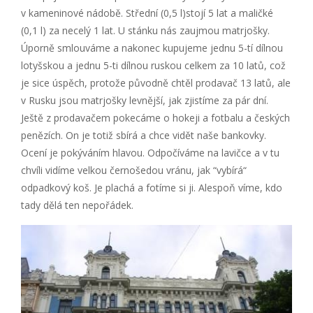
v kameninové nádobě. Střední (0,5 l)stojí 5 lat a maličké
(0,1 l) za necelý 1 lat. U stánku nás zaujmou matrjošky.
Úporně smlouváme a nakonec kupujeme jednu 5-tí dílnou
lotyšskou a jednu 5-ti dílnou ruskou celkem za 10 latů, což
je sice úspěch, protože původně chtěl prodavač 13 latů, ale
v Rusku jsou matrjošky levnější, jak zjistíme za pár dní.
Ještě z prodavačem pokecáme o hokeji a fotbalu a českých
penězích. On je totiž sbírá a chce vidět naše bankovky.
Ocení je pokýváním hlavou. Odpočíváme na lavičce a v tu
chvíli vidíme velkou černošedou vránu, jak “vybírá“
odpadkový koš. Je plachá a fotíme si ji. Alespoň víme, kdo
tady dělá ten nepořádek.