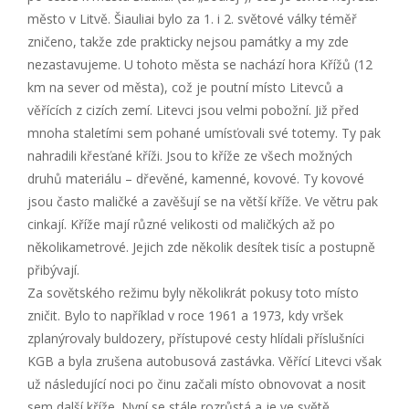
město v Litvě. Šiauliai bylo za 1. i 2. světové války téměř
zničeno, takže zde prakticky nejsou památky a my zde
nezastavujeme. U tohoto města se nachází hora Křížů (12
km na sever od města), což je poutní místo Litevců a
věřících z cizích zemí. Litevci jsou velmi pobožní. Již před
mnoha staletími sem pohané umísťovali své totemy. Ty pak
nahradili křesťané kříži. Jsou to kříže ze všech možných
druhů materiálu – dřevěné, kamenné, kovové. Ty kovové
jsou často maličké a zavěšují se na větší kříže. Ve větru pak
cinkají. Kříže mají různé velikosti od maličkých až po
několikametrové. Jejich zde několik desítek tisíc a postupně
přibývají.
Za sovětského režimu byly několikrát pokusy toto místo
zničit. Bylo to například v roce 1961 a 1973, kdy vršek
zplanýrovaly buldozery, přístupové cesty hlídali příslušníci
KGB a byla zrušena autobusová zastávka. Věřící Litevci však
už následující noci po činu začali místo obnovovat a nosit
sem další kříže. Nyní se stále rozrůstá a je ve světě