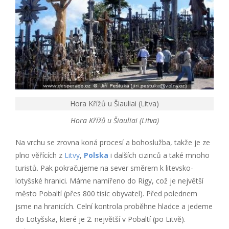
Hora Křížů u Šiauliai (Litva)
Hora Křížů u Šiauliai (Litva)
Na vrchu se zrovna koná procesí a bohoslužba, takže je ze
plno věřících z
Litvy
,
Polska
i dalších cizinců a také mnoho
turistů. Pak pokračujeme na sever směrem k litevsko-
lotyšské hranici. Máme namířeno do Rigy, což je největší
město Pobaltí (přes 800 tisíc obyvatel). Před polednem
jsme na hranicích. Celní kontrola proběhne hladce a jedeme
do Lotyšska, které je 2. největší v Pobaltí (po Litvě).