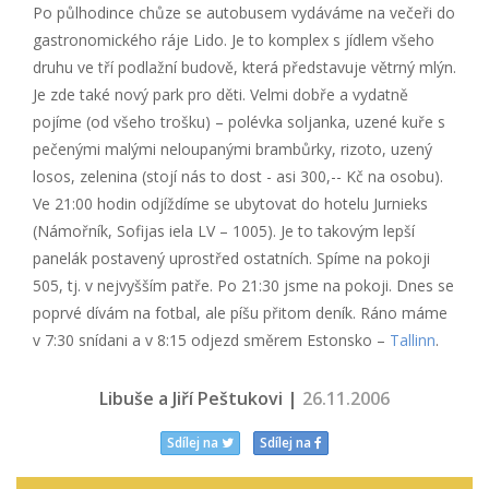
Po půlhodince chůze se autobusem vydáváme na večeři do
gastronomického ráje Lido. Je to komplex s jídlem všeho
druhu ve tří podlažní budově, která představuje větrný mlýn.
Je zde také nový park pro děti. Velmi dobře a vydatně
pojíme (od všeho trošku) – polévka soljanka, uzené kuře s
pečenými malými neloupanými brambůrky, rizoto, uzený
losos, zelenina (stojí nás to dost - asi 300,-- Kč na osobu).
Ve 21:00 hodin odjíždíme se ubytovat do hotelu Jurnieks
(Námořník, Sofijas iela LV – 1005). Je to takovým lepší
panelák postavený uprostřed ostatních. Spíme na pokoji
505, tj. v nejvyšším patře. Po 21:30 jsme na pokoji. Dnes se
poprvé dívám na fotbal, ale píšu přitom deník. Ráno máme
v 7:30 snídani a v 8:15 odjezd směrem Estonsko –
Tallinn
.
Libuše a Jiří Peštukovi |
26.11.2006
Sdílej na
Sdílej na