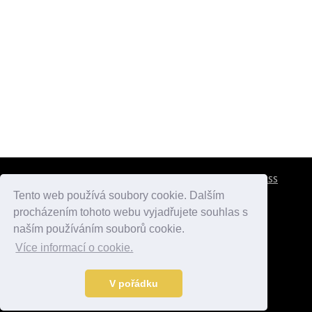
CESTOVNÍ POJIŠTĚNÍ
KONTAKTY
REKLAMA
RSS
Tento web používá soubory cookie. Dalším
procházením tohoto webu vyjadřujete souhlas s
atlasmest.cz
atlaspamatek.info
atlaszemi.info
naším používáním souborů cookie.
Více informací o cookie.
© 2005 - 2026 Desperado.cz. Všechna práva vyhrazena.
Data o počasí jsou přebírána z
OpenWeather
.
V pořádku
Kontakt:
mail@desperado.cz