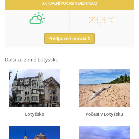
AKTUÁLNÍ POČASÍ V DESTINACI
23,3°C
Předpověď počasí
Další ze země Lotyšsko
Lotyšsko
Počasí v Lotyšsku