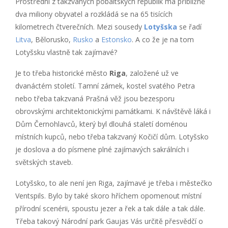
Prostřední z takzvaných pobaltských republik má přibližně
dva miliony obyvatel a rozkládá se na 65 tisících
kilometrech čtverečních. Mezi sousedy
Lotyšska
se řadí
Litva
, Bělorusko,
Rusko
a
Estonsko
. A co že je na tom
Lotyšsku vlastně tak zajímavé?
Je to třeba historické město
Riga
, založené už ve
dvanáctém století. Tamní zámek, kostel svatého Petra
nebo třeba takzvaná Prašná věž jsou bezesporu
obrovskými architektonickými památkami. K návštěvě láká i
Dům Černohlavců, který byl dlouhá staletí doménou
místních kupců, nebo třeba takzvaný Kočičí dům. Lotyšsko
je doslova a do písmene plné zajímavých sakrálních i
světských staveb.
Lotyšsko, to ale není jen Riga, zajímavé je třeba i městečko
Ventspils. Bylo by také skoro hříchem opomenout místní
přírodní scenérii, spoustu jezer a řek a tak dále a tak dále.
Třeba takový Národní park Gaujas Vás určitě přesvědčí o