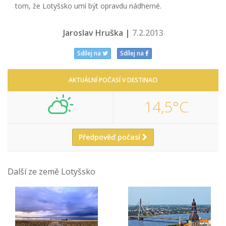
tom, že Lotyšsko umí být opravdu nádherné.
Jaroslav Hruška |
7.2.2013
Sdílej na
Sdílej na
AKTUÁLNÍ POČASÍ V DESTINACI
14,5°C
Předpověď počasí
Další ze země Lotyšsko