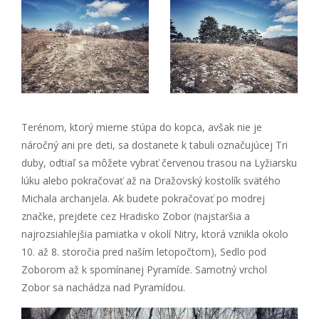
Terénom, ktorý mierne stúpa do kopca, avšak nie je
náročný ani pre deti, sa dostanete k tabuli označujúcej Tri
duby, odtiaľ sa môžete vybrať červenou trasou na Lyžiarsku
lúku alebo pokračovať až na Dražovský kostolík svätého
Michala archanjela. Ak budete pokračovať po modrej
značke, prejdete cez Hradisko Zobor (najstaršia a
najrozsiahlejšia pamiatka v okolí Nitry, ktorá vznikla okolo
10. až 8. storočia pred naším letopočtom), Sedlo pod
Zoborom až k spomínanej Pyramíde. Samotný vrchol
Zobor sa nachádza nad Pyramídou.