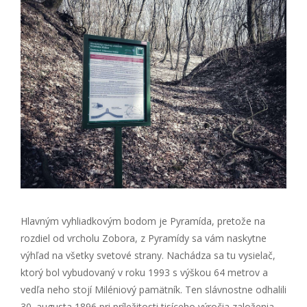
Hlavným vyhliadkovým bodom je Pyramída, pretože na
rozdiel od vrcholu Zobora, z Pyramídy sa vám naskytne
výhľad na všetky svetové strany. Nachádza sa tu vysielač,
ktorý bol vybudovaný v roku 1993 s výškou 64 metrov a
vedľa neho stojí Miléniový pamätník. Ten slávnostne odhalili
30. augusta 1896 pri príležitosti tisíceho výročia založenia