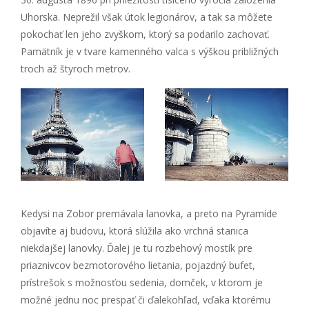
Uhorska. Neprežil však útok legionárov, a tak sa môžete
pokochať len jeho zvyškom, ktorý sa podarilo zachovať.
Pamätník je v tvare kamenného valca s výškou približných
troch až štyroch metrov.
Kedysi na Zobor premávala lanovka, a preto na Pyramíde
objavíte aj budovu, ktorá slúžila ako vrchná stanica
niekdajšej lanovky. Ďalej je tu rozbehový mostík pre
priaznivcov bezmotorového lietania, pojazdný bufet,
prístrešok s možnosťou sedenia, domček, v ktorom je
možné jednu noc prespať či ďalekohľad, vďaka ktorému