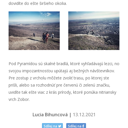
dovidíte do ešte širšieho okolia.
Pod Pyramídou sú skalné bradlá, ktoré vyhľadávajú lezci, no
svojou impozantnosťou upútajú aj bežných návštevníkov.
Pre zostup z vrcholu môžete zvoliť trasu, po ktorej ste
prišli, alebo sa rozhodnúť pre červenú či zelenú značku,
uvidíte tak ešte viac z krás prírody, ktoré ponúka nitriansky
vrch Zobor.
Lucia Bihuncová |
13.12.2021
Sdílej na
Sdílej na