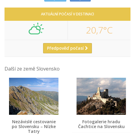
AKTUÁLNÍ POČASÍ V DESTINACI
20,7°C
Předpověď počasí
Další ze země Slovensko
Nezávislé cestovanie
Fotogalerie hradu
po Slovensku – Nízke
Čachtice na Slovensku
Tatry