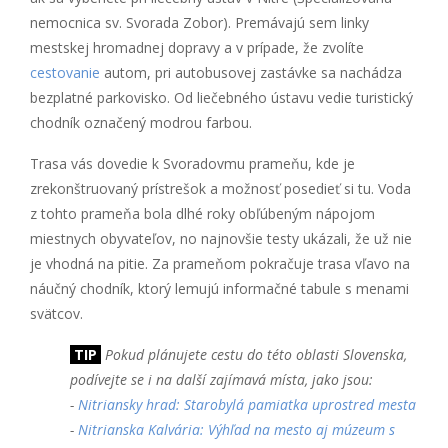
nemocnica sv. Svorada Zobor). Premávajú sem linky
mestskej hromadnej dopravy a v prípade, že zvolíte
cestovanie
autom, pri autobusovej zastávke sa nachádza
bezplatné parkovisko. Od liečebného ústavu vedie turistický
chodník označený modrou farbou.
Trasa vás dovedie k Svoradovmu prameňu, kde je
zrekonštruovaný prístrešok a možnosť posedieť si tu. Voda
z tohto prameňa bola dlhé roky obľúbeným nápojom
miestnych obyvateľov, no najnovšie testy ukázali, že už nie
je vhodná na pitie. Za prameňom pokračuje trasa vľavo na
náučný chodník, ktorý lemujú informačné tabule s menami
svätcov.
TIP
Pokud plánujete cestu do této oblasti Slovenska,
podívejte se i na další zajímavá místa, jako jsou:
-
Nitriansky hrad: Starobylá pamiatka uprostred mesta
-
Nitrianska Kalvária: Výhľad na mesto aj múzeum s