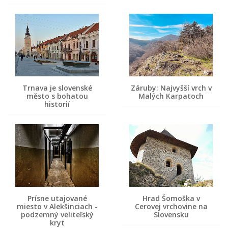
Trnava je slovenské
Záruby: Najvyšší vrch v
město s bohatou
Malých Karpatoch
historií
Prísne utajované
Hrad Šomoška v
miesto v Alekšinciach -
Cerovej vrchovine na
podzemný veliteľský
Slovensku
kryt