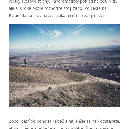
všetky svetové strany. Panoramatický pohľad na celú Nitru
ale aj široké okolie rozhodne stojí za to. Po ceste na
Pyramídu turistov navyše čakajú i ďalšie zaujímavosti.
Zobor patrí do pohoria Tribeč a najľahšie sa naň dostanete,
ak sa vyberiete pri liečebný ústav v Nitre (Špecializovaná