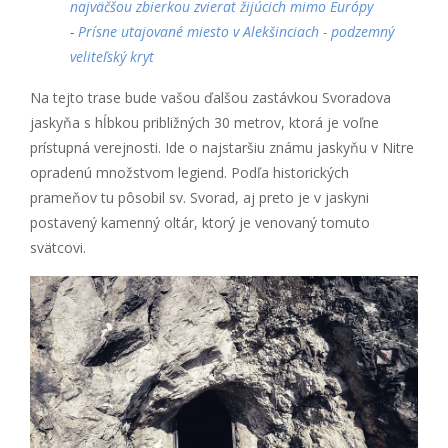
najväčšou zbierkou zvierat žijúcich mimo Európy
-
Prísne utajované miesto v Alekšinciach - podzemný
veliteľský kryt
Na tejto trase bude vašou ďalšou zastávkou Svoradova
jaskyňa s hĺbkou približných 30 metrov, ktorá je voľne
prístupná verejnosti. Ide o najstaršiu známu jaskyňu v Nitre
opradenú množstvom legiend. Podľa historických
prameňov tu pôsobil sv. Svorad, aj preto je v jaskyni
postavený kamenný oltár, ktorý je venovaný tomuto
svätcovi.