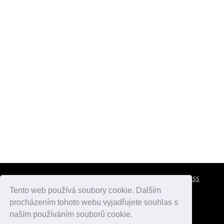
CESTOVNÍ POJIŠTĚNÍ
KONTAKTY
REKLAMA
RSS
Tento web používá soubory cookie. Dalším
procházením tohoto webu vyjadřujete souhlas s
atlasmest.cz
atlaspamatek.info
atlaszemi.info
naším používáním souborů cookie.