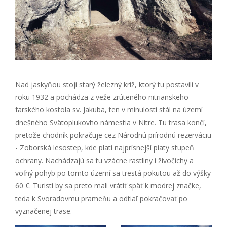
Nad jaskyňou stojí starý železný kríž, ktorý tu postavili v
roku 1932 a pochádza z veže zrúteného nitrianskeho
farského kostola sv. Jakuba, ten v minulosti stál na území
dnešného Svätoplukovho námestia v Nitre. Tu trasa končí,
pretože chodník pokračuje cez Národnú prírodnú rezerváciu
- Zoborská lesostep, kde platí najprísnejší piaty stupeň
ochrany. Nachádzajú sa tu vzácne rastliny i živočíchy a
voľný pohyb po tomto území sa trestá pokutou až do výšky
60 €. Turisti by sa preto mali vrátiť späť k modrej značke,
teda k Svoradovmu prameňu a odtiaľ pokračovať po
vyznačenej trase.