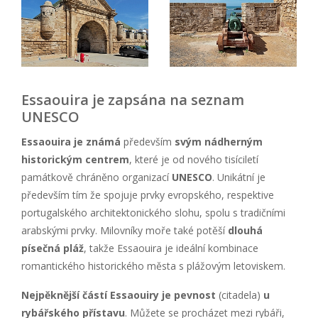
Essaouira je zapsána na seznam
UNESCO
Essaouira je známá
především
svým nádherným
historickým centrem
, které je od nového tisíciletí
památkově chráněno organizací
UNESCO
. Unikátní je
především tím že spojuje prvky evropského, respektive
portugalského architektonického slohu, spolu s tradičními
arabskými prvky. Milovníky moře také potěší
dlouhá
písečná pláž
, takže Essaouira je ideální kombinace
romantického historického města s plážovým letoviskem.
Nejpěknější částí Essaouiry je pevnost
(citadela)
u
rybářského přístavu
. Můžete se procházet mezi rybáři,