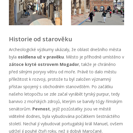
Historie od starověku
Archeologické výzkumy ukázaly, že oblast dnešního města
byla
osídlena už v pravěku
. Město je příhodně umístěno v
zátoce kryté ostrovem Mogador
, takže je chráněno
před silnými poryvy větru od moře. Právě to dalo městu
příležitost k rozvoji, protože tu byl založen významný
přístav spojený s obchodním stanovištěm. Po začátku
našeho letopočtu se zde začal vyrábět tyrský purpur, tedy
barvivo z mořských zdrojů, kterým se barvily tógy římským
senátorům.
Pevnost
, jejíž pozůstatky jsou ve městě
viditelné dodnes, byla vybudována počátkem šestnáctého
století. Nechal jí vybudovat portugalský král Manuel, ovšem
udržel jí pouhé čtyři roky, než ji dobyli Maročané.