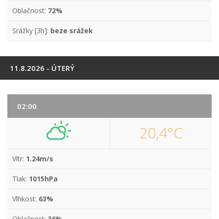
Oblačnost:
72%
Srážky [3h]:
beze srážek
11.8.2026 - ÚTERÝ
02:00
20,4°C
Vítr:
1.24m/s
Tlak:
1015hPa
Vlhkost:
63%
Oblačnost:
36%