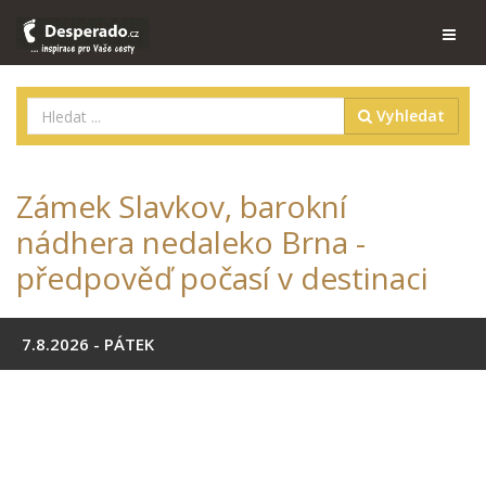
Vyhledat
Zámek Slavkov, barokní
nádhera nedaleko Brna -
předpověď počasí v destinaci
7.8.2026 - PÁTEK