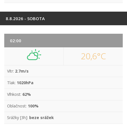
8.8.2026 - SOBOTA
02:00
20,6°C
Vítr:
2.7m/s
Tlak:
1020hPa
Vlhkost:
62%
Oblačnost:
100%
Srážky [3h]:
beze srážek