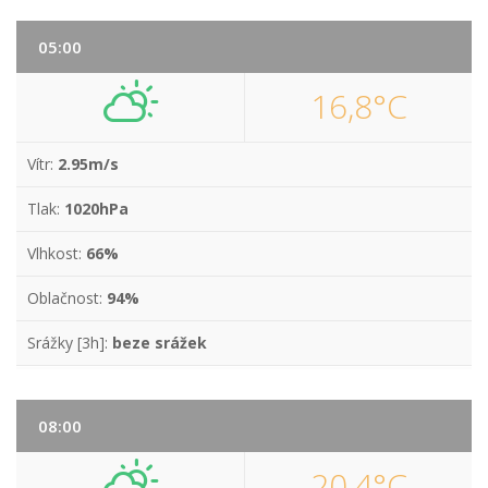
05:00
16,8°C
Vítr:
2.95m/s
Tlak:
1020hPa
Vlhkost:
66%
Oblačnost:
94%
Srážky [3h]:
beze srážek
08:00
20,4°C