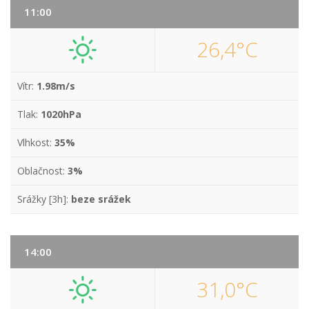
11:00
26,4°C
Vítr:
1.98m/s
Tlak:
1020hPa
Vlhkost:
35%
Oblačnost:
3%
Srážky [3h]:
beze srážek
14:00
31,0°C