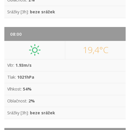
Srážky [3h]:
beze srážek
08:00
19,4°C
Vítr:
1.93m/s
Tlak:
1021hPa
Vlhkost:
54%
Oblačnost:
2%
Srážky [3h]:
beze srážek