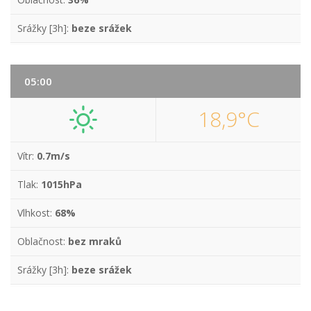
Srážky [3h]:
beze srážek
05:00
18,9°C
Vítr:
0.7m/s
Tlak:
1015hPa
Vlhkost:
68%
Oblačnost:
bez mraků
Srážky [3h]:
beze srážek