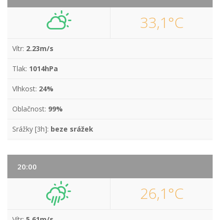
33,1°C
Vítr:
2.23m/s
Tlak:
1014hPa
Vlhkost:
24%
Oblačnost:
99%
Srážky [3h]:
beze srážek
20:00
26,1°C
Vítr:
5.61m/s