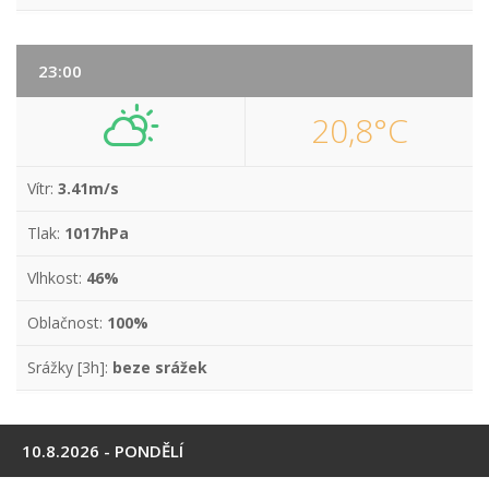
23:00
20,8°C
Vítr:
3.41m/s
Tlak:
1017hPa
Vlhkost:
46%
Oblačnost:
100%
Srážky [3h]:
beze srážek
10.8.2026 - PONDĚLÍ