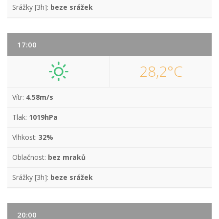
Srážky [3h]:
beze srážek
17:00
28,2°C
Vítr:
4.58m/s
Tlak:
1019hPa
Vlhkost:
32%
Oblačnost:
bez mraků
Srážky [3h]:
beze srážek
20:00