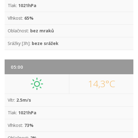
Tlak:
1021hPa
Vlhkost:
65%
Oblačnost:
bez mraků
Srážky [3h]:
beze srážek
05:00
14,3°C
Vítr:
2.5m/s
Tlak:
1021hPa
Vlhkost:
73%
Oblačnost:
2%