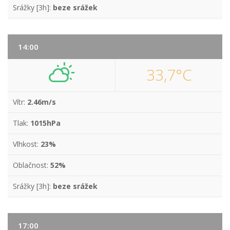
Srážky [3h]:
beze srážek
14:00
33,7°C
Vítr:
2.46m/s
Tlak:
1015hPa
Vlhkost:
23%
Oblačnost:
52%
Srážky [3h]:
beze srážek
17:00