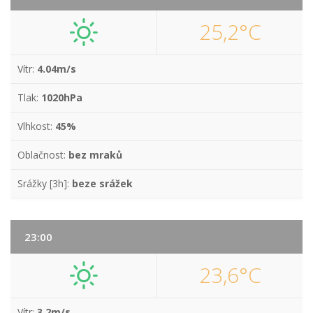
25,2°C
Vítr:
4.04m/s
Tlak:
1020hPa
Vlhkost:
45%
Oblačnost:
bez mraků
Srážky [3h]:
beze srážek
23:00
23,6°C
Vítr:
3.2m/s