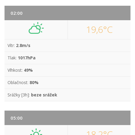
02:00
19,6°C
Vítr:
2.8m/s
Tlak:
1017hPa
Vlhkost:
49%
Oblačnost:
80%
Srážky [3h]:
beze srážek
05:00
18,2°C