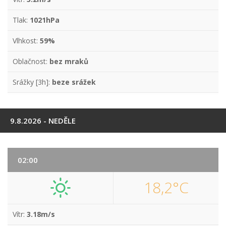
Tlak:
1021hPa
Vlhkost:
59%
Oblačnost:
bez mraků
Srážky [3h]:
beze srážek
9.8.2026 - NEDĚLE
02:00
18,2°C
Vítr:
3.18m/s