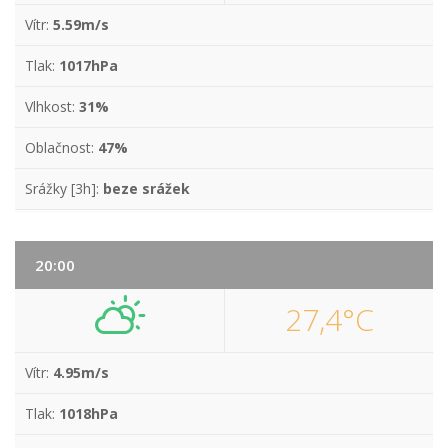
Vítr:
5.59m/s
Tlak:
1017hPa
Vlhkost:
31%
Oblačnost:
47%
Srážky [3h]:
beze srážek
20:00
27,4°C
Vítr:
4.95m/s
Tlak:
1018hPa