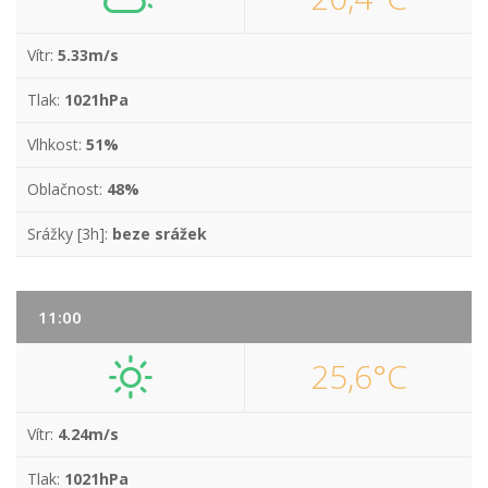
Vítr:
5.33m/s
Tlak:
1021hPa
Vlhkost:
51%
Oblačnost:
48%
Srážky [3h]:
beze srážek
11:00
25,6°C
Vítr:
4.24m/s
Tlak:
1021hPa