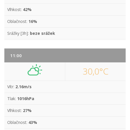
Vlhkost:
42%
Oblačnost:
16%
Srážky [3h]:
beze srážek
11:00
30,0°C
Vítr:
2.16m/s
Tlak:
1016hPa
Vlhkost:
27%
Oblačnost:
43%