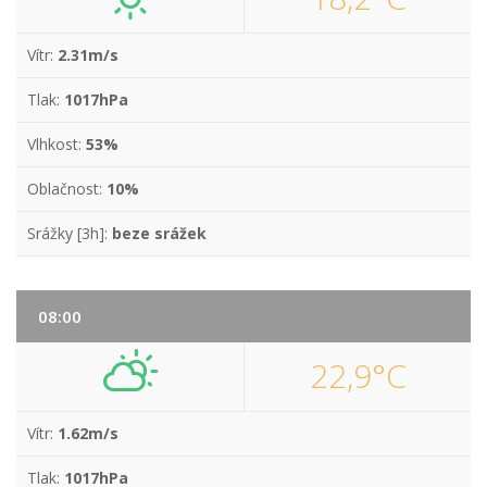
Vítr:
2.31m/s
Tlak:
1017hPa
Vlhkost:
53%
Oblačnost:
10%
Srážky [3h]:
beze srážek
08:00
22,9°C
Vítr:
1.62m/s
Tlak:
1017hPa