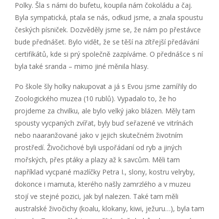
Polky. Šla s námi do bufetu, koupila nám čokoládu a čaj.
Byla sympatická, ptala se nás, odkud jsme, a znala spoustu
českých písniček. Dozvěděly jsme se, že nám po přestávce
bude přednášet. Bylo vidět, že se těší na zítřejší předávání
certifikátů, kde si prý společně zazpíváme. O přednášce s ní
byla také sranda – mimo jiné měnila hlasy.
Po škole šly holky nakupovat a já s Evou jsme zamířily do
Zoologického muzea (10 rublů). Vypadalo to, že ho
projdeme za chvilku, ale bylo velký jako blázen. Měly tam
spousty vycpaných zvířat, byly buď seřazené ve vitrínách
nebo naaranžované jako v jejich skutečném životním
prostředí. Živočichové byli uspořádaní od ryb a jiných
mořských, přes ptáky a plazy až k savcům. Měli tam
například vycpané mazlíčky Petra I., slony, kostru velryby,
dokonce i mamuta, kterého našly zamrzlého a v muzeu
stojí ve stejné pozici, jak byl nalezen. Také tam měli
australské živočichy (koalu, klokany, kiwi, ježuru…), byla tam