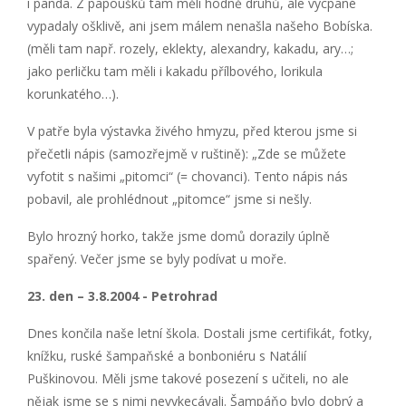
i panda. Z papoušků tam měli hodně druhů, ale vycpané
vypadaly ošklivě, ani jsem málem nenašla našeho Bobíska.
(měli tam např. rozely, eklekty, alexandry, kakadu, ary…;
jako perličku tam měli i kakadu přílbového, lorikula
korunkatého…).
V patře byla výstavka živého hmyzu, před kterou jsme si
přečetli nápis (samozřejmě v ruštině): „Zde se můžete
vyfotit s našimi „pitomci“ (= chovanci). Tento nápis nás
pobavil, ale prohlédnout „pitomce“ jsme si nešly.
Bylo hrozný horko, takže jsme domů dorazily úplně
spařený. Večer jsme se byly podívat u moře.
23. den – 3.8.2004 - Petrohrad
Dnes končila naše letní škola. Dostali jsme certifikát, fotky,
knížku, ruské šampaňské a bonboniéru s Natálií
Puškinovou. Měli jsme takové posezení s učiteli, no ale
nějak jsme se s nimi nevykecávali. Šampáňo bylo dobrý a