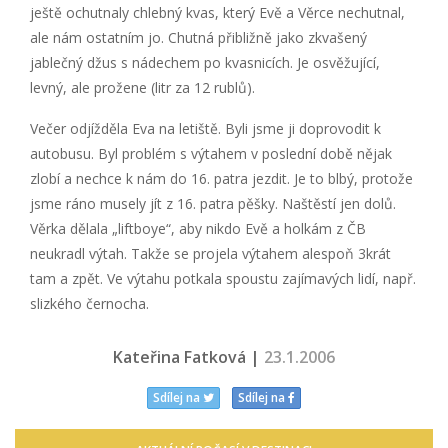
ještě ochutnaly chlebný kvas, který Evě a Věrce nechutnal,
ale nám ostatním jo. Chutná přibližně jako zkvašený
jablečný džus s nádechem po kvasnicích. Je osvěžující,
levný, ale prožene (litr za 12 rublů).
Večer odjížděla Eva na letiště. Byli jsme ji doprovodit k
autobusu. Byl problém s výtahem v poslední době nějak
zlobí a nechce k nám do 16. patra jezdit. Je to blbý, protože
jsme ráno musely jít z 16. patra pěšky. Naštěstí jen dolů.
Věrka dělala „liftboye“, aby nikdo Evě a holkám z ČB
neukradl výtah. Takže se projela výtahem alespoň 3krát
tam a zpět. Ve výtahu potkala spoustu zajímavých lidí, např.
slizkého černocha.
Kateřina Fatková |
23.1.2006
Sdílej na
Sdílej na