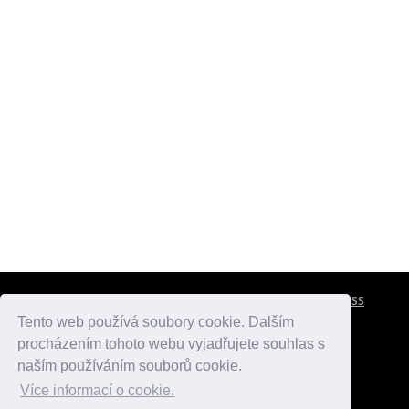
CESTOVNÍ POJIŠTĚNÍ
KONTAKTY
REKLAMA
RSS
Tento web používá soubory cookie. Dalším
procházením tohoto webu vyjadřujete souhlas s
atlasmest.cz
atlaspamatek.info
atlaszemi.info
naším používáním souborů cookie.
Více informací o cookie.
© 2005 - 2026 Desperado.cz. Všechna práva vyhrazena.