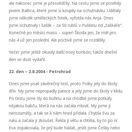
ale nakonec jsme je přesvědčily. Na cestu jsme se posilnily
pivem Baltica, které jsme si koupily na ochutnávku. Udělaly
jsme několik uměleckých fotek, vyfotila nás Anja. Dnes
jsme ochutnaly i šašlik – za 50 rublů v Puškinu od „taškáře“.
Konečně po měsíci maso – super! Škoda jen, že měl pro
nás 4 už jen poslední. Ale poctivě jsme se rozdělily.
Večer jsme ještě okusily další nový bonbón, takže dnešní
den se dost vydařil.
22. den – 2.8.2004 - Petrohrad
Dnes jsme psali závěrečný test, proto Polky jely do školy
dřív. My jsme nepropadly panice a jely jsme do školy v klidu.
Po testu jsme šly do bufetu a na chodbě jsme potkaly
nějakou babču, která na nás začala mluvit. My jsme jí
nerozuměly, a tak se k nám hned přidala. Chytila Evu za
ruku a začala ji zkoušet. Řekla jí větu a chtěla, by to po ní
Eva zopakovala, že prý bude hádat, jestli jsme Češky nebo