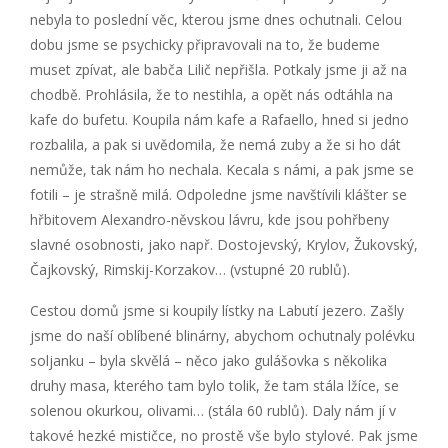
nebyla to poslední věc, kterou jsme dnes ochutnali. Celou
dobu jsme se psychicky připravovali na to, že budeme
muset zpívat, ale babča Lilič nepřišla. Potkaly jsme ji až na
chodbě. Prohlásila, že to nestihla, a opět nás odtáhla na
kafe do bufetu. Koupila nám kafe a Rafaello, hned si jedno
rozbalila, a pak si uvědomila, že nemá zuby a že si ho dát
nemůže, tak nám ho nechala. Kecala s námi, a pak jsme se
fotili – je strašně milá. Odpoledne jsme navštívili klášter se
hřbitovem Alexandro-něvskou lávru, kde jsou pohřbeny
slavné osobnosti, jako např. Dostojevský, Krylov, Žukovský,
Čajkovský, Rimskij-Korzakov… (vstupné 20 rublů).
Cestou domů jsme si koupily lístky na Labutí jezero. Zašly
jsme do naší oblíbené blinárny, abychom ochutnaly polévku
soljanku – byla skvělá – něco jako gulášovka s několika
druhy masa, kterého tam bylo tolik, že tam stála lžíce, se
solenou okurkou, olivami… (stála 60 rublů). Daly nám jí v
takové hezké mističce, no prostě vše bylo stylové. Pak jsme