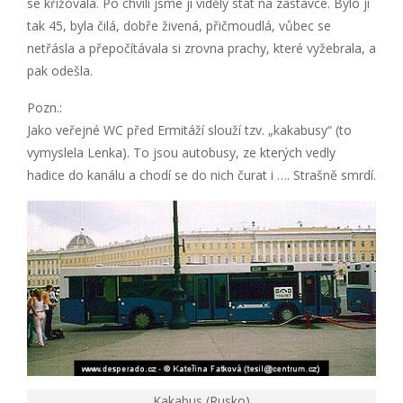
se křižovala. Po chvíli jsme ji viděly stát na zastávce. Bylo jí
tak 45, byla čilá, dobře živená, přičmoudlá, vůbec se
netřásla a přepočítávala si zrovna prachy, které vyžebrala, a
pak odešla.
Pozn.:
Jako veřejné WC před Ermitáží slouží tzv. „kakabusy“ (to
vymyslela Lenka). To jsou autobusy, ze kterých vedly
hadice do kanálu a chodí se do nich čurat i …. Strašně smrdí.
Kakabus (Rusko)