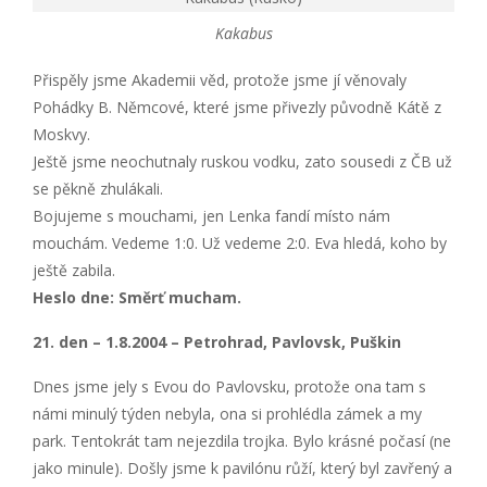
Kakabus
Přispěly jsme Akademii věd, protože jsme jí věnovaly
Pohádky B. Němcové, které jsme přivezly původně Kátě z
Moskvy.
Ještě jsme neochutnaly ruskou vodku, zato sousedi z ČB už
se pěkně zhulákali.
Bojujeme s mouchami, jen Lenka fandí místo nám
mouchám. Vedeme 1:0. Už vedeme 2:0. Eva hledá, koho by
ještě zabila.
Heslo dne: Směrť mucham.
21. den – 1.8.2004 – Petrohrad, Pavlovsk, Puškin
Dnes jsme jely s Evou do Pavlovsku, protože ona tam s
námi minulý týden nebyla, ona si prohlédla zámek a my
park. Tentokrát tam nejezdila trojka. Bylo krásné počasí (ne
jako minule). Došly jsme k pavilónu růží, který byl zavřený a