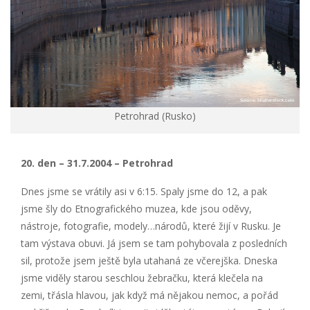
Petrohrad (Rusko)
20. den – 31.7.2004 – Petrohrad
Dnes jsme se vrátily asi v 6:15. Spaly jsme do 12, a pak
jsme šly do Etnografického muzea, kde jsou oděvy,
nástroje, fotografie, modely…národů, které žijí v Rusku. Je
tam výstava obuvi. Já jsem se tam pohybovala z posledních
sil, protože jsem ještě byla utahaná ze včerejška. Dneska
jsme viděly starou seschlou žebračku, která klečela na
zemi, třásla hlavou, jak když má nějakou nemoc, a pořád