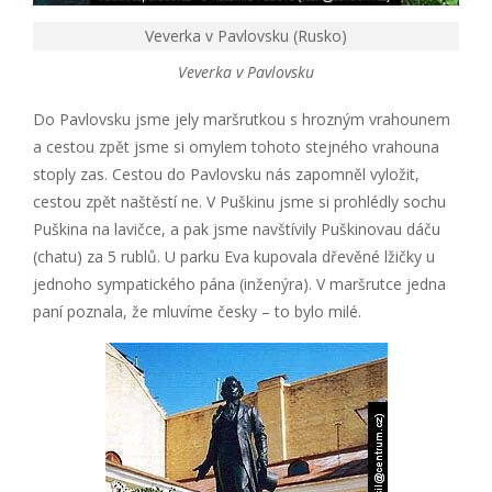
Veverka v Pavlovsku (Rusko)
Veverka v Pavlovsku
Do Pavlovsku jsme jely maršrutkou s hrozným vrahounem
a cestou zpět jsme si omylem tohoto stejného vrahouna
stoply zas. Cestou do Pavlovsku nás zapomněl vyložit,
cestou zpět naštěstí ne. V Puškinu jsme si prohlédly sochu
Puškina na lavičce, a pak jsme navštívily Puškinovau dáču
(chatu) za 5 rublů. U parku Eva kupovala dřevěné lžičky u
jednoho sympatického pána (inženýra). V maršrutce jedna
paní poznala, že mluvíme česky – to bylo milé.