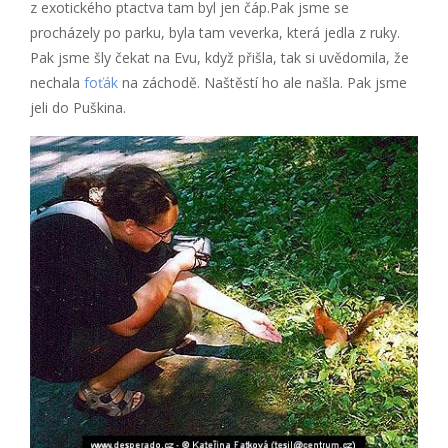
z exotického ptactva tam byl jen čáp.Pak jsme se
procházely po parku, byla tam veverka, která jedla z ruky.
Pak jsme šly čekat na Evu, když přišla, tak si uvědomila, že
nechala
foťák
na záchodě. Naštěstí ho ale našla. Pak jsme
jeli do Puškina.