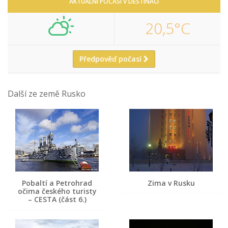
AKTUÁLNÍ POČASÍ V DESTINACI
20,5°C
Předpověď počasí
Další ze země Rusko
Pobaltí a Petrohrad
Zima v Rusku
očima českého turisty
– CESTA (část 6.)