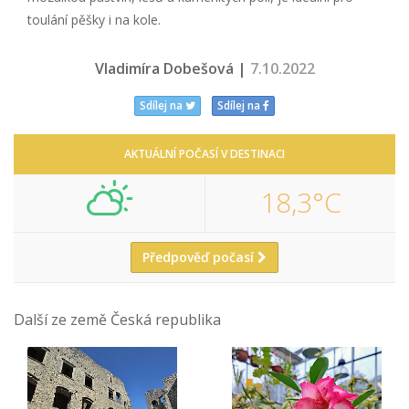
toulání pěšky i na kole.
Vladimíra Dobešová |
7.10.2022
Sdílej na
Sdílej na
AKTUÁLNÍ POČASÍ V DESTINACI
18,3°C
Předpověď počasí
Další ze země Česká republika