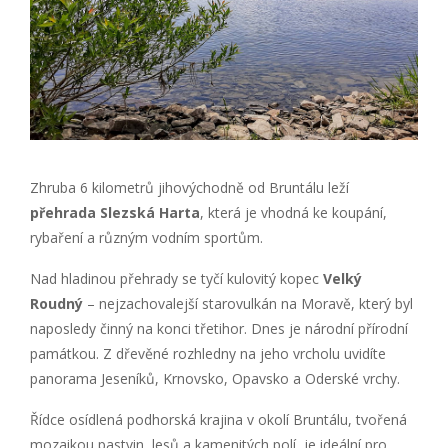
Zhruba 6 kilometrů jihovýchodně od Bruntálu leží
přehrada Slezská Harta
, která je vhodná ke koupání,
rybaření a různým vodním sportům.
Nad hladinou přehrady se tyčí kulovitý kopec
Velký
Roudný
– nejzachovalejší starovulkán na Moravě, který byl
naposledy činný na konci třetihor. Dnes je národní přírodní
památkou. Z dřevěné rozhledny na jeho vrcholu uvidíte
panorama Jeseníků, Krnovsko, Opavsko a Oderské vrchy.
Řídce osídlená podhorská krajina v okolí Bruntálu, tvořená
mozaikou pastvin, lesů a kamenitých polí, je ideální pro