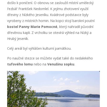
došlo k poničení. O obnovu se zasloužil místní umělecký
řezbář František Nedomlel. K jejímu zhotovení využil
dřeviny z Nízkého Jeseníku. Kvádrové podstavce byly
vyrobeny z místních hornin. Na kopci stojí barokní poutní
kostel Panny Marie Pomocné
, který nahradil původní
dřevěnou kapli. Z vrcholku se otevírá výhled na Nízký a
Hrubý Jeseník.
Celý areál byl vyhlášen kulturní památkou.
Po naučné stezce se můžete vydat také do nedalekého
tufového lomu
nebo na
Venušinu sopku
.