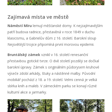
Zajímavá místa ve městě
Náměstí Míru
lemují měšťanské domy. K nejzajímavějším
patří budova radnice, přestavěná v roce 1849 v duchu
klasicismu, a Gabrielův dům z 16. století. Barokní sloup
Nejsvětější trojice připomíná první morovou epidemii.
Bruntálský zámek
vznikl v 16. století renesanční
přestavbou gotické tvrze. O dvě století později se dočkal
barokní úpravy. Zámek s originálním půdorysem kruhové
výseče zdobí arkády, štuky a nástěnné malby. Původní
mobiliář pochází z 18. a 19. století. Velmi cenná je velká
sbírka knih a maleb. V zámeckém parku se konají různé
kulturní akce a jarmarky.