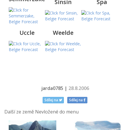
Sinsin
Spa
Uccle
Weelde
.
.
jarda0785 |
28.8.2006
Sdílej na
Sdílej na
Další ze země Nevložené do menu