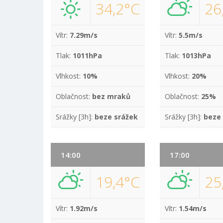
34,2°C
26
Vítr:
7.29m/s
Vítr:
5.5m/s
Tlak:
1011hPa
Tlak:
1013hPa
Vlhkost:
10%
Vlhkost:
20%
Oblačnost:
bez mraků
Oblačnost:
25%
Srážky [3h]:
beze srážek
Srážky [3h]:
beze
14:00
17:00
19,4°C
25
Vítr:
1.92m/s
Vítr:
1.54m/s