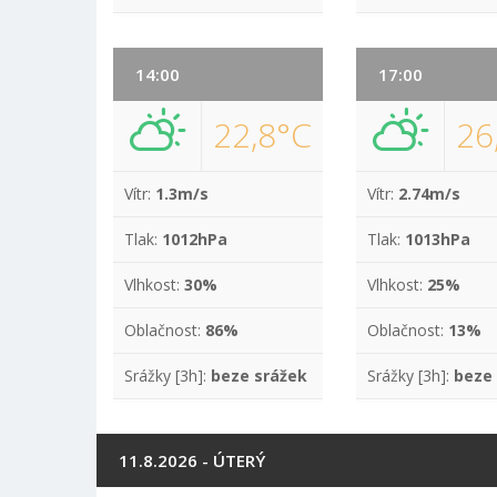
14:00
17:00
22,8°C
26
Vítr:
1.3m/s
Vítr:
2.74m/s
Tlak:
1012hPa
Tlak:
1013hPa
Vlhkost:
30%
Vlhkost:
25%
Oblačnost:
86%
Oblačnost:
13%
Srážky [3h]:
beze srážek
Srážky [3h]:
beze
11.8.2026 - ÚTERÝ