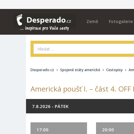
Země
Fotogalerie
Desperado.cz
Spojené státy americké
Cestopisy
Ame
Americká poušť I. – část 4. OFF
7.8.2026 - PÁTEK
17:00
20:00