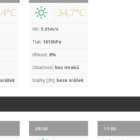
,4°C
34,7°C
Vítr:
5.01m/s
Tlak:
1013hPa
Vlhkost:
8%
Oblačnost:
bez mraků
 srážek
Srážky [3h]:
beze srážek
08:00
11:00