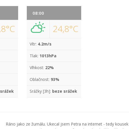
08:00
,8°C
24,8°C
Vítr:
4.2m/s
Tlak:
1013hPa
Vlhkost:
22%
Oblačnost:
93%
 srážek
Srážky [3h]:
beze srážek
Ráno jako ze žurnálu. Ukecal jsem Petra na internet - tedy kousek