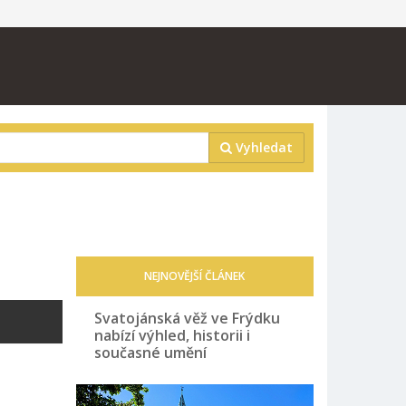
Vyhledat
NEJNOVĚJŠÍ ČLÁNEK
Svatojánská věž ve Frýdku
nabízí výhled, historii i
současné umění