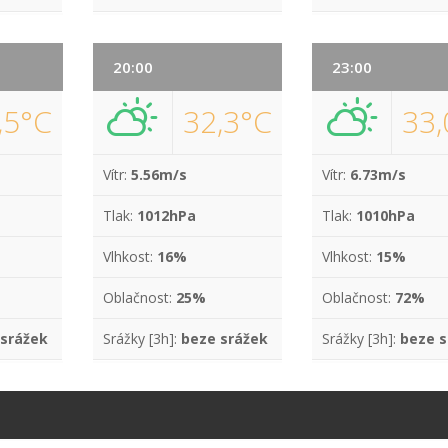
20:00
23:00
,5°C
32,3°C
33,
Vítr:
5.56m/s
Vítr:
6.73m/s
Tlak:
1012hPa
Tlak:
1010hPa
Vlhkost:
16%
Vlhkost:
15%
Oblačnost:
25%
Oblačnost:
72%
 srážek
Srážky [3h]:
beze srážek
Srážky [3h]:
beze s