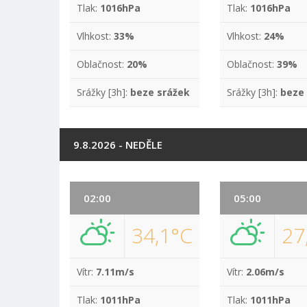
Tlak:
1016hPa
Tlak:
1016hPa
Vlhkost:
33%
Vlhkost:
24%
Oblačnost:
20%
Oblačnost:
39%
Srážky [3h]:
beze srážek
Srážky [3h]:
beze
9.8.2026 - NEDĚLE
02:00
05:00
34,1°C
27
Vítr:
7.11m/s
Vítr:
2.06m/s
Tlak:
1011hPa
Tlak:
1011hPa