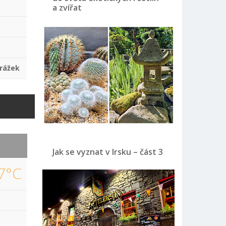
a zvířat
rážek
Jak se vyznat v Irsku – část 3
7°C