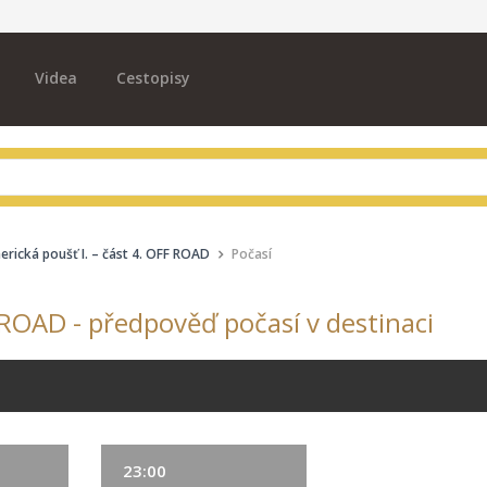
Videa
Cestopisy
rická poušť I. – část 4. OFF ROAD
Počasí
 ROAD - předpověď počasí v destinaci
23:00