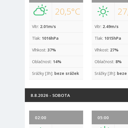
20,5°C
27
Vítr:
2.01m/s
Vítr:
2.49m/s
Tlak:
1016hPa
Tlak:
1015hPa
Vlhkost:
37%
Vlhkost:
27%
Oblačnost:
14%
Oblačnost:
8%
Srážky [3h]:
beze srážek
Srážky [3h]:
beze
8.8.2026 - SOBOTA
02:00
05:00