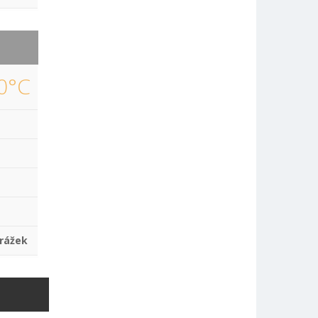
0°C
rážek