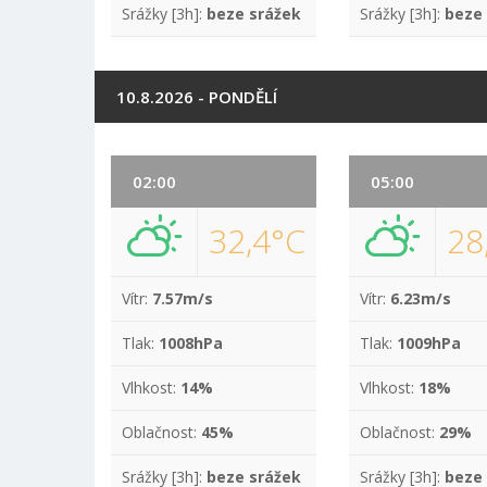
Srážky [3h]:
beze srážek
Srážky [3h]:
beze
10.8.2026 - PONDĚLÍ
02:00
05:00
32,4°C
28
Vítr:
7.57m/s
Vítr:
6.23m/s
Tlak:
1008hPa
Tlak:
1009hPa
Vlhkost:
14%
Vlhkost:
18%
Oblačnost:
45%
Oblačnost:
29%
Srážky [3h]:
beze srážek
Srážky [3h]:
beze