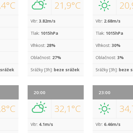
,4°C
21,9°C
20,
Vítr:
3.82m/s
Vítr:
2.68m/s
Tlak:
1015hPa
Tlak:
1015hPa
Vlhkost:
28%
Vlhkost:
30%
Oblačnost:
27%
Oblačnost:
3%
 srážek
Srážky [3h]:
beze srážek
Srážky [3h]:
beze s
20:00
23:00
,8°C
32,1°C
34,
Vítr:
4.1m/s
Vítr:
6.46m/s