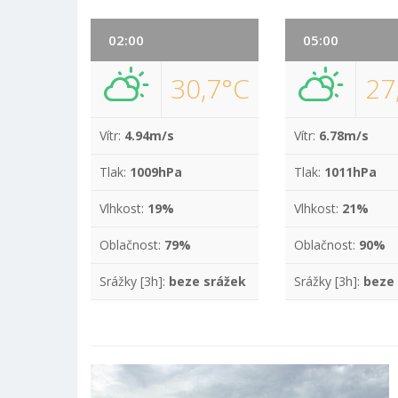
02:00
05:00
30,7°C
27
Vítr:
4.94m/s
Vítr:
6.78m/s
Tlak:
1009hPa
Tlak:
1011hPa
Vlhkost:
19%
Vlhkost:
21%
Oblačnost:
79%
Oblačnost:
90%
Srážky [3h]:
beze srážek
Srážky [3h]:
beze