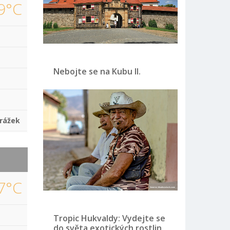
9°C
Nebojte se na Kubu II.
rážek
7°C
Tropic Hukvaldy: Vydejte se
do světa exotických rostlin