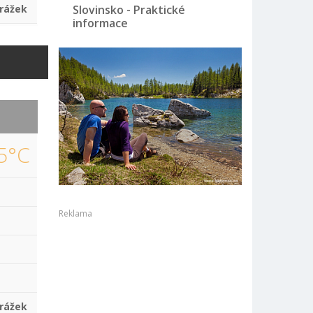
rážek
Slovinsko - Praktické
informace
5°C
Reklama
rážek