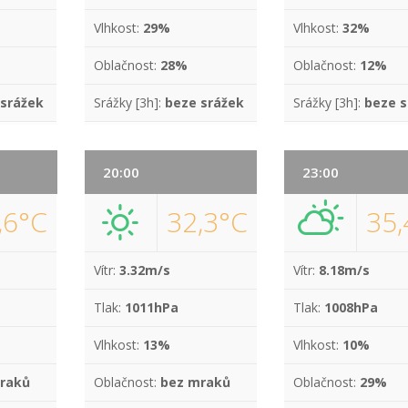
Vlhkost:
29%
Vlhkost:
32%
Oblačnost:
28%
Oblačnost:
12%
 srážek
Srážky [3h]:
beze srážek
Srážky [3h]:
beze s
20:00
23:00
,6°C
32,3°C
35,
Vítr:
3.32m/s
Vítr:
8.18m/s
Tlak:
1011hPa
Tlak:
1008hPa
Vlhkost:
13%
Vlhkost:
10%
raků
Oblačnost:
bez mraků
Oblačnost:
29%