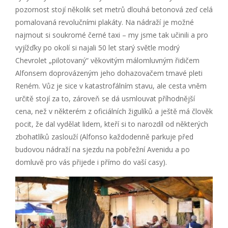
pozornost stojí několik set metrů dlouhá betonová zeď celá
pomalovaná revolučními plakáty. Na nádraží je možné
najmout si soukromé černé taxi – my jsme tak učinili a pro
vyjížďky po okolí si najali 50 let starý světle modrý
Chevrolet „pilotovaný“ věkovitým málomluvným řidičem
Alfonsem doprovázeným jeho dohazovačem tmavé pleti
Reném. Vůz je sice v katastrofálním stavu, ale cesta vněm
určitě stojí za to, zároveň se dá usmlouvat příhodnější
cena, než v některém z oficiálních žigulíků a ještě má člověk
pocit, že dal vydělat lidem, kteří si to narozdíl od některých
zbohatlíků zaslouží (Alfonso každodenně parkuje před
budovou nádraží na sjezdu na pobřežní Avenidu a po
domluvě pro vás přijede i přímo do vaší casy).