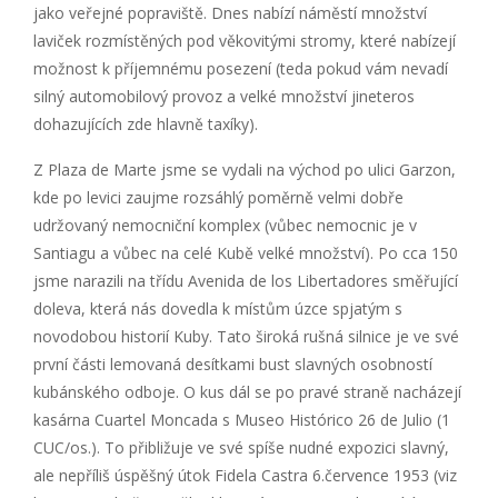
jako veřejné popraviště. Dnes nabízí náměstí množství
laviček rozmístěných pod věkovitými stromy, které nabízejí
možnost k příjemnému posezení (teda pokud vám nevadí
silný automobilový provoz a velké množství jineteros
dohazujících zde hlavně taxíky).
Z Plaza de Marte jsme se vydali na východ po ulici Garzon,
kde po levici zaujme rozsáhlý poměrně velmi dobře
udržovaný nemocniční komplex (vůbec nemocnic je v
Santiagu a vůbec na celé Kubě velké množství). Po cca 150
jsme narazili na třídu Avenida de los Libertadores směřující
doleva, která nás dovedla k místům úzce spjatým s
novodobou historií Kuby. Tato široká rušná silnice je ve své
první části lemovaná desítkami bust slavných osobností
kubánského odboje. O kus dál se po pravé straně nacházejí
kasárna Cuartel Moncada s Museo Histórico 26 de Julio (1
CUC/os.). To přibližuje ve své spíše nudné expozici slavný,
ale nepříliš úspěšný útok Fidela Castra 6.července 1953 (viz