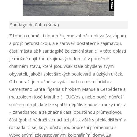
Santiago de Cuba (Kuba)
Z tohoto náměstí doporučujeme zabočit doleva (za západ)
a projít neturistickou, ale zároveň dostatečně zajímavou,
částí města až k santiagské železniční stanici. V této oblasti
je možné najít řadu zajímavých domků v poměrně
chatrném stavu, které jsou však stále obydleny svými
obyvateli, jakož i spleť širokých boulevarů a úzkých uliček.
Od nádraží je možné se vydat buď na místní hřbitov
Cementerio Santa Ifigenia s hrobem Manuela Cespédese a
mauzoleem José Martího (1 CUC/os.), nebo podél nábřeží
směrem na jih, kde lze spatřit nepříliš kladné stránky města
– zanedbanou a ze značné části opuštěnou průmyslovou
část (poblíž nádraží se nachází přístaviště s překladištěm) a
rozpadající se, kdysi důstojnou pobřežní promenádu s
vybydlenými zdevastovanými koloniálními domy. Za