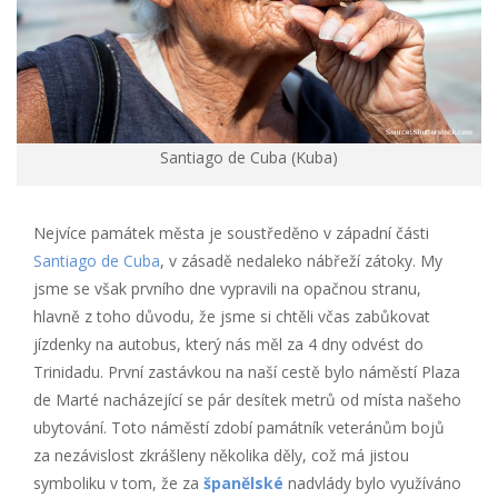
Santiago de Cuba (Kuba)
Nejvíce památek města je soustředěno v západní části
Santiago de Cuba
, v zásadě nedaleko nábřeží zátoky. My
jsme se však prvního dne vypravili na opačnou stranu,
hlavně z toho důvodu, že jsme si chtěli včas zabůkovat
jízdenky na autobus, který nás měl za 4 dny odvést do
Trinidadu. První zastávkou na naší cestě bylo náměstí Plaza
de Marté nacházející se pár desítek metrů od místa našeho
ubytování. Toto náměstí zdobí památník veteránům bojů
za nezávislost zkrášleny několika děly, což má jistou
symboliku v tom, že za
španělské
nadvlády bylo využíváno