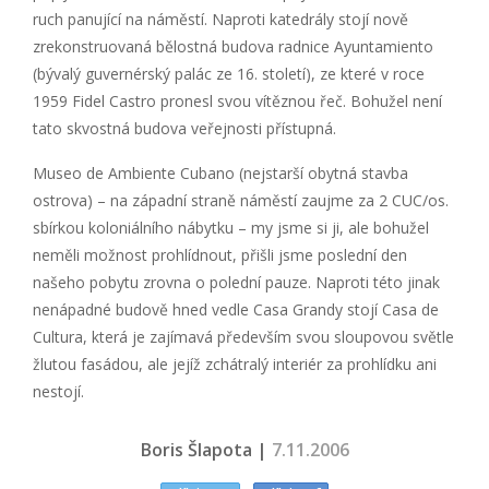
ruch panující na náměstí. Naproti katedrály stojí nově
zrekonstruovaná bělostná budova radnice Ayuntamiento
(bývalý guvernérský palác ze 16. století), ze které v roce
1959 Fidel Castro pronesl svou vítěznou řeč. Bohužel není
tato skvostná budova veřejnosti přístupná.
Museo de Ambiente Cubano (nejstarší obytná stavba
ostrova) – na západní straně náměstí zaujme za 2 CUC/os.
sbírkou koloniálního nábytku – my jsme si ji, ale bohužel
neměli možnost prohlídnout, přišli jsme poslední den
našeho pobytu zrovna o polední pauze. Naproti této jinak
nenápadné budově hned vedle Casa Grandy stojí Casa de
Cultura, která je zajímavá především svou sloupovou světle
žlutou fasádou, ale jejíž zchátralý interiér za prohlídku ani
nestojí.
Boris Šlapota |
7.11.2006