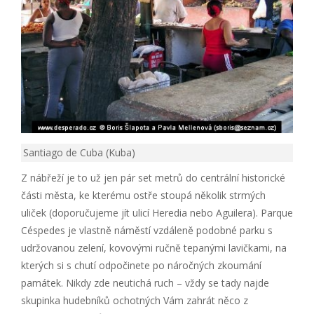
Santiago de Cuba (Kuba)
Z nábřeží je to už jen pár set metrů do centrální historické
části města, ke kterému ostře stoupá několik strmých
uliček (doporučujeme jít ulicí Heredia nebo Aguilera). Parque
Céspedes je vlastně náměstí vzdáleně podobné parku s
udržovanou zelení, kovovými ručně tepanými lavičkami, na
kterých si s chutí odpočinete po náročných zkoumání
památek. Nikdy zde neutichá ruch – vždy se tady najde
skupinka hudebníků ochotných Vám zahrát něco z