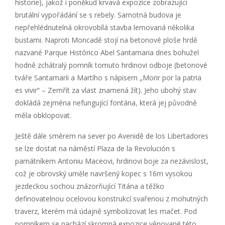
historie), jakož i poněkud krvavá expozice zobrazující
brutální vypořádání se s rebely. Samotná budova je
nepřehlédnutelná okrovobílá stavba lemovaná několika
bustami. Naproti Moncadě stojí na betonové ploše hrdě
nazvané Parque Histórico Abel Santamaria dnes bohužel
hodně zchátralý pomník tomuto hrdinovi odboje (betonové
tváře Santamaríi a Martího s nápisem „Morir por la patria
es vivir“ – Zemřít za vlast znamená žít). Jeho ubohý stav
dokládá zejména nefungující fontána, která jej původně
měla obklopovat.
Ještě dále směrem na sever po Avenidě de los Libertadores
se lze dostat na náměstí Plaza de la Revolución s
památníkem Antoniu Maceovi, hrdinovi boje za nezávislost,
což je obrovský uměle navršený kopec s 16m vysokou
jezdeckou sochou znázorňující Titána a těžko
definovatelnou ocelovou konstrukcí svařenou z mohutných
traverz, kterém má údajně symbolizovat les mačet. Pod
pomníkem se nachází skromná expozice věnované této