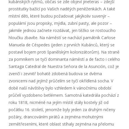
kubánských rytmů, občas se zde objeví jineteras – zdejší
prostitutky bažící po Vašich naditých peněženkách. A také
místní děti, které budou požadovat jakýkoliv suvenýr –
populární jsou propisky, mýdla, zubní pasty, ale pozor –
jakmile jednou začnete rozdávat, jen těžko se rostoucího
hloučku zbavíte. Na náměstí se nachází památník Carlose
Manuela de Céspedes (jeden z prvních Kubánců, který se
postavil bojem proti španělským kolonizátorům). Na straně
za pomníkem se tyčí dominanta náměstí a de facto i celého
Santaga Catedral de Nuestra Seňora de la Asunción, což je
zvenčí i zevnitř bohatě zdobená budova se dvěma
zvonicemi nad jejímž průčelím se tyčí okřídlená socha. V
době naší návštěvy bylo vzhledem k vánočnímu období
průčelí vyzdobeno betlémem. Samotná katedrála pochází z
roku 1818, nicméně na jejím místě stály kostely již od
počátku 16. století, jenomže byly jeden za druhým ničeny
požáry, drancováním pirátů a zejména mohutnými
zemětřeseními, které oblast stíhaly zejména na přelomu