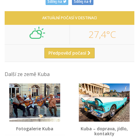
Sdílej na
Sdílej na
AKTUÁLNÍ POČASÍ V DESTINACI
27,4°C
Předpověď počasí
Další ze země Kuba
Fotogalerie Kuba
Kuba – doprava, jídlo,
kontakty