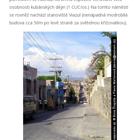
osobnosti kubánských dějin (1 CUC/os.) Na tomto náměstí
se rovněž nachází stanoviště Viazul (nenápadná modrobílá
budova cca 50m po levé straně za světelnou křižovatkou).