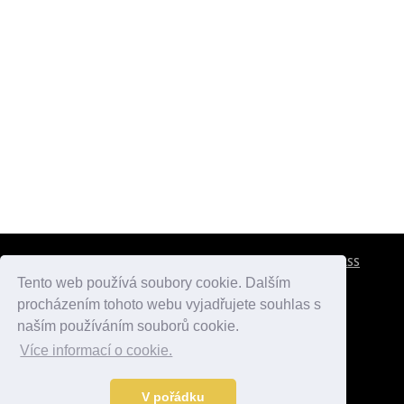
CESTOVNÍ POJIŠTĚNÍ
KONTAKTY
REKLAMA
RSS
Tento web používá soubory cookie. Dalším
procházením tohoto webu vyjadřujete souhlas s
atlasmest.cz
atlaspamatek.info
atlaszemi.info
naším používáním souborů cookie.
Více informací o cookie.
© 2005 - 2026 Desperado.cz. Všechna práva vyhrazena.
Data o počasí jsou přebírána z
OpenWeather
.
V pořádku
Kontakt:
mail@desperado.cz