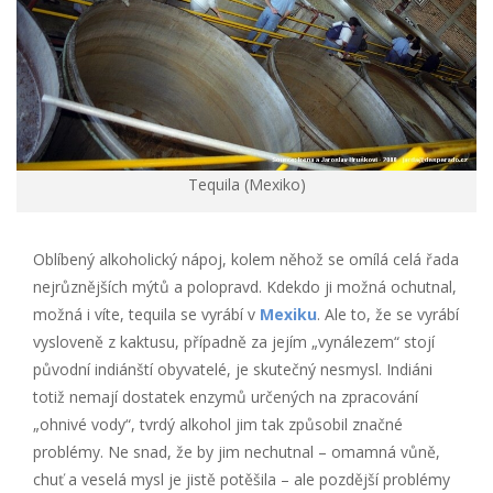
Tequila (Mexiko)
Oblíbený alkoholický nápoj, kolem něhož se omílá celá řada
nejrůznějších mýtů a polopravd. Kdekdo ji možná ochutnal,
možná i víte, tequila se vyrábí v
Mexiku
. Ale to, že se vyrábí
vysloveně z kaktusu, případně za jejím „vynálezem“ stojí
původní indiánští obyvatelé, je skutečný nesmysl. Indiáni
totiž nemají dostatek enzymů určených na zpracování
„ohnivé vody“, tvrdý alkohol jim tak způsobil značné
problémy. Ne snad, že by jim nechutnal – omamná vůně,
chuť a veselá mysl je jistě potěšila – ale pozdější problémy