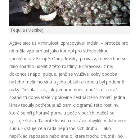
Tequila (Mexiko)
Agáve sice už v minulosti zpracovávali indiáni – protože pro
ně měla význam asi jako konopí pro středověkou
společnost v Evropě. Obuv, košíky, provazy, to všechno se
dalo snadno udělat z této rostliny. Připravovali z něj
dokonce i nápoj pulque, jenž se využíval coby obdoba
našeho mešního vína a jeho obsah alkoholu byl podobně
nízký. Destilaci tak, jak ji známe dnes, naučili místní až
španělští dobyvatelé v polovině šestnáctého století. Jedna
láhev tequily potřebuje až osm kilogramů této rostliny,
která se při přípravě pomalu peče v pecích, načež se
vylisuje šťáva. Ta poté kvasí a dozrává obvykle v dubovém
sudu. Existuje celá řada nejrůznějších druhů – jako
například reposado nebo añejo, které trochu chutná i po