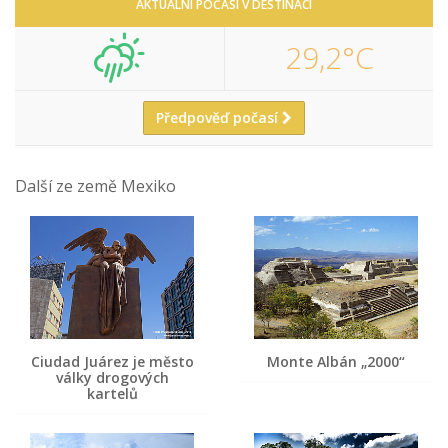
AKTUÁLNÍ POČASÍ V DESTINACI
29,2°C
Předpověď počasí
Další ze země Mexiko
Ciudad Juárez je město
Monte Albán „2000“
války drogových
kartelů