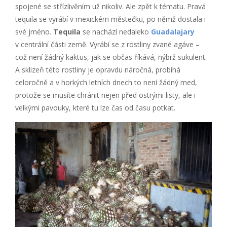
spojené se střízlivěním už nikoliv. Ale zpět k tématu. Pravá
tequila se vyrábí v mexickém městečku, po němž dostala i
své jméno.
Tequila
se nachází nedaleko
Guadalajary
v centrální části země. Vyrábí se z rostliny zvané agáve –
což není žádný kaktus, jak se občas říkává, nýbrž sukulent.
A sklizeň této rostliny je opravdu náročná, probíhá
celoročně a v horkých letních dnech to není žádný med,
protože se musíte chránit nejen před ostrými listy, ale i
velkými pavouky, které tu lze čas od času potkat.