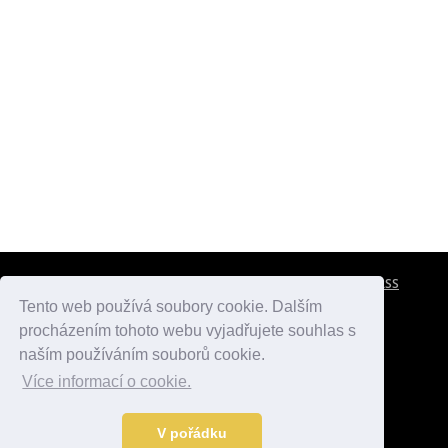
CESTOVNÍ POJIŠTĚNÍ
KONTAKTY
REKLAMA
RSS
Tento web používá soubory cookie. Dalším
procházením tohoto webu vyjadřujete souhlas s
atlasmest.cz
atlaspamatek.info
atlaszemi.info
naším používáním souborů cookie.
Více informací o cookie.
© 2005 - 2026 Desperado.cz. Všechna práva vyhrazena.
Data o počasí jsou přebírána z
OpenWeather
.
V pořádku
Kontakt:
mail@desperado.cz