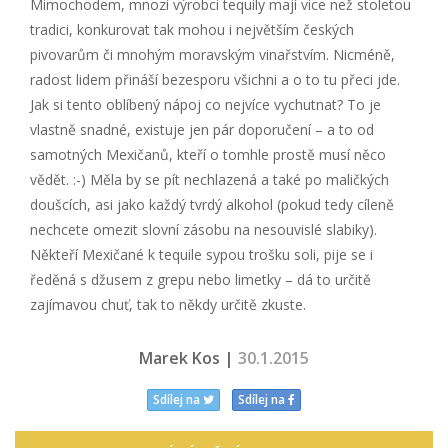
Mimochodem, mnozí výrobci tequily mají více než stoletou
tradici, konkurovat tak mohou i největším českých
pivovarům či mnohým moravským vinařstvím. Nicméně,
radost lidem přináší bezesporu všichni a o to tu přeci jde.
Jak si tento oblíbený nápoj co nejvíce vychutnat? To je
vlastně snadné, existuje jen pár doporučení – a to od
samotných Mexičanů, kteří o tomhle prostě musí něco
vědět. :-) Měla by se pít nechlazená a také po maličkých
doušcích, asi jako každý tvrdý alkohol (pokud tedy cíleně
nechcete omezit slovní zásobu na nesouvislé slabiky).
Někteří Mexičané k tequile sypou trošku soli, pije se i
ředěná s džusem z grepu nebo limetky – dá to určitě
zajímavou chuť, tak to někdy určitě zkuste.
Marek Kos |
30.1.2015
Sdílej na
Sdílej na