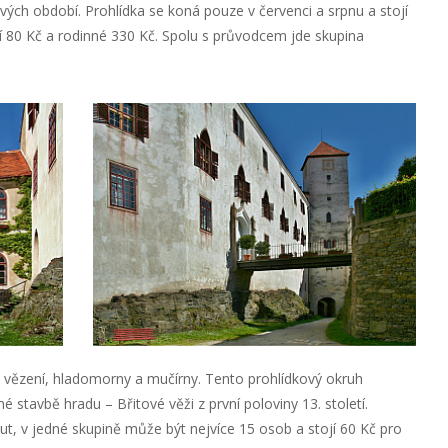
vých období. Prohlídka se koná pouze v červenci a srpnu a stojí
í 80 Kč a rodinné 330 Kč. Spolu s průvodcem jde skupina
o vězení, hladomorny a mučírny. Tento prohlídkový okruh
stavbě hradu – Břitové věži z první poloviny 13. století.
t, v jedné skupině může být nejvíce 15 osob a stojí 60 Kč pro