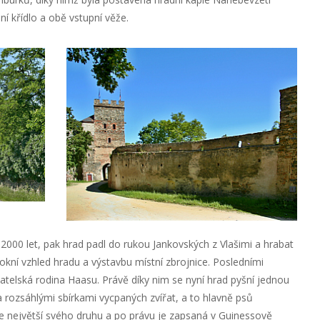
ní křídlo a obě vstupní věže.
 2000 let, pak hrad padl do rukou Jankovských z Vlašimi a hrabat
arokní vzhled hradu a výstavbu místní zbrojnice. Posledními
katelská rodina Haasu. Právě díky nim se nyní hrad pyšní jednou
rozsáhlými sbírkami vycpaných zvířat, a to hlavně psů
ce největší svého druhu a po právu je zapsaná v Guinessově