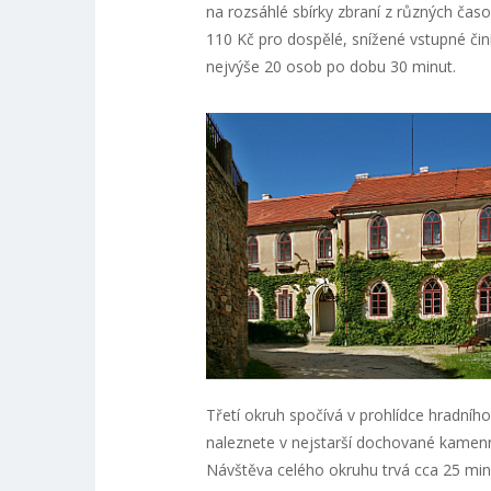
na rozsáhlé sbírky zbraní z různých časo
110 Kč pro dospělé, snížené vstupné čin
nejvýše 20 osob po dobu 30 minut.
Třetí okruh spočívá v prohlídce hradníh
naleznete v nejstarší dochované kamenné 
Návštěva celého okruhu trvá cca 25 minu