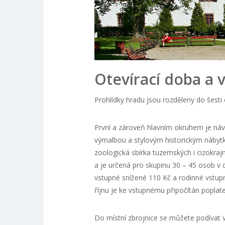
Otevírací doba a 
Prohlídky hradu jsou rozděleny do šesti 
První a zároveň hlavním okruhem je náv
výmalbou a stylovým historickým nábytk
zoologická sbírka tuzemských i cizokraj
a je určená pro skupinu 30 – 45 osob v 
vstupné snížené 110 Kč a rodinné vstupn
říjnu je ke vstupnému připočítán poplate
Do místní zbrojnice se můžete podívat 