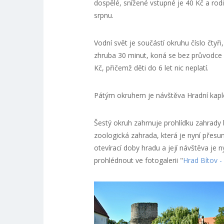
dospělé, snížené vstupné je 40 Kč a rod
srpnu.
Vodní svět je součástí okruhu číslo čtyři
zhruba 30 minut, koná se bez průvodce a
Kč, přičemž děti do 6 let nic neplatí.
Pátým okruhem je návštěva Hradní kaple
Šestý okruh zahrnuje prohlídku zahrady b
zoologická zahrada, která je nyní přesu
otevírací doby hradu a její návštěva je n
prohlédnout ve fotogalerii "
Hrad Bítov 