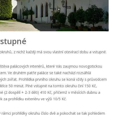
vstupné
okruhů, z nichž každý má svou vlastní otevírací dobu a vstupné.
štěva palácových interiérů, které Vás zaujmou novogotickou
em. Ve druhém patře paláce se také nachází rozsáhlá
ných zvířat. Prohlídka prvního okruhu se koná vždy s průvodcem
délce 50 minut. Plné vstupné na tomto okruhu činí 150 Kč,
é (2 dospělí + 2-3 děti) 410 Kč, přičemž v měsících dubnu a
k za prohlídku exteriéru ve výši 10/5 Kč.
v rámci prohlídky okruhu číslo dvě a pokochat se tak pohledem