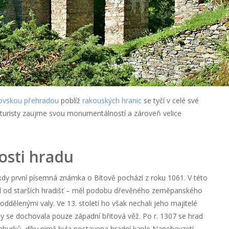
ovskou přehradou
poblíž
rakouských hranic
se tyčí v celé své
d turisty zaujme svou monumentálností a zároveň velice
osti hradu
, kdy první písemná známka o Bítově pochází z roku 1061. V této
šil od starších hradišť – měl podobu dřevěného zeměpanského
oddělenými valy. Ve 13. století ho však nechali jeho majitelé
y se dochovala pouze západní břitová věž. Po r. 1307 se hrad
nburků, díky nimž byla postavena hradní kaple Nanebevzetí