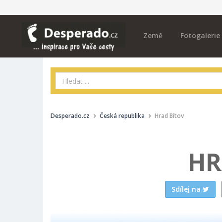
Země
Fotogalerie
Desperado.cz
Česká republika
Hrad Bítov
HR
Sdílej na