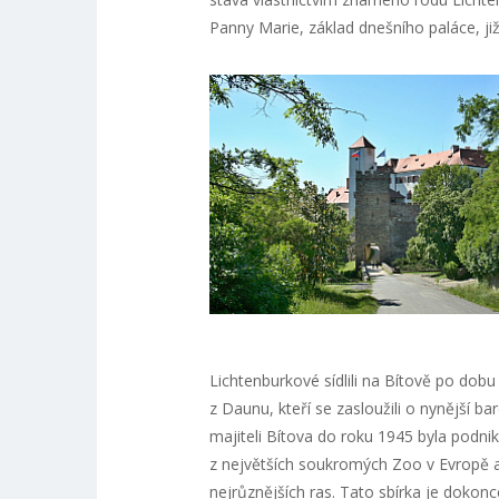
Panny Marie, základ dnešního paláce, již
Lichtenburkové sídlili na Bítově po dobu
z Daunu, kteří se zasloužili o nynější b
majiteli Bítova do roku 1945 byla podni
z největších soukromých Zoo v Evropě a 
nejrůznějších ras. Tato sbírka je dokon