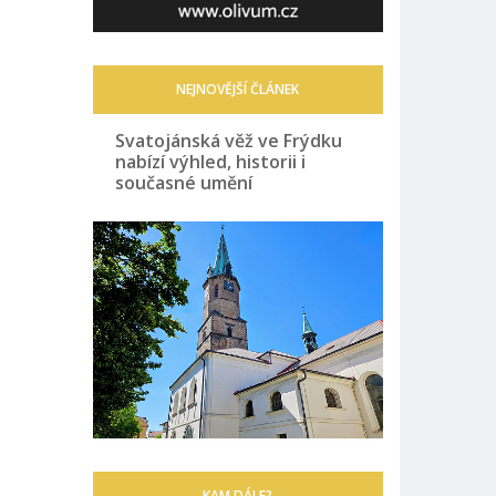
NEJNOVĚJŠÍ ČLÁNEK
Svatojánská věž ve Frýdku
nabízí výhled, historii i
současné umění
KAM DÁLE?