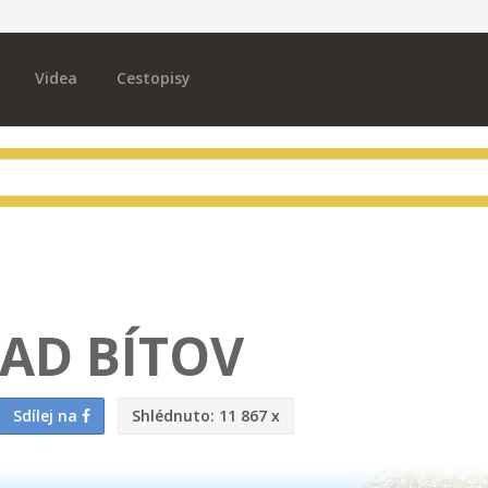
Videa
Cestopisy
AD BÍTOV
Sdílej na
Shlédnuto:
11 867 x