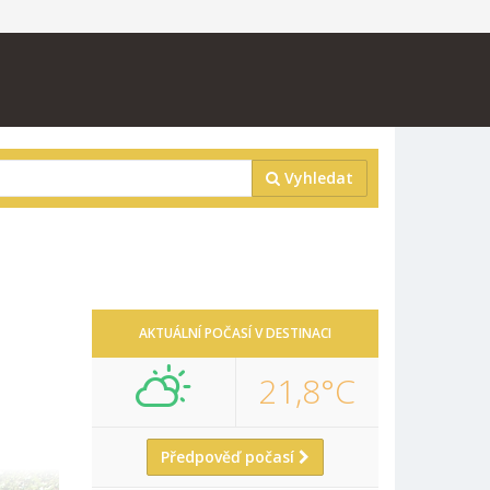
Vyhledat
AKTUÁLNÍ POČASÍ V DESTINACI
21,8°C
Předpověď počasí