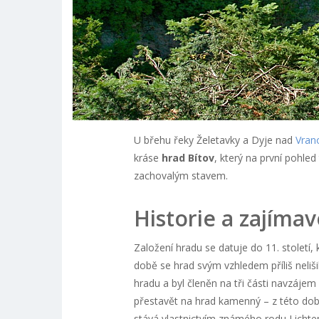
U břehu řeky Želetavky a Dyje nad
Vran
kráse
hrad Bítov
, který na první pohle
zachovalým stavem.
Historie a zajímav
Založení hradu se datuje do 11. století
době se hrad svým vzhledem příliš neli
hradu a byl členěn na tři části navzájem 
přestavět na hrad kamenný – z této dob
stává vlastnictvím známého rodu Lichte