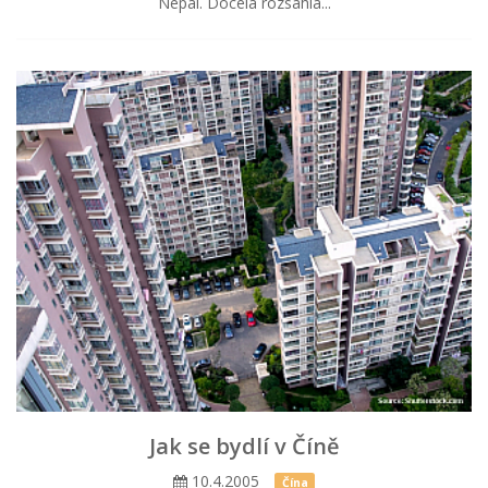
Nepál. Docela rozsáhlá...
Jak se bydlí v Číně
10.4.2005
Čína