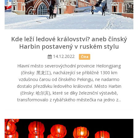
Kde leží ledové království? aneb čínský
Harbin postavený v ruském stylu
14.12.2022
Čína
Hlavní město severovýchodní provincie Heilongjiang
(čínsky: 黑龙江), nacházející se přibližně 1300 km
vzdušnou čarou od čínského Pekingu, ne nadarmo
dostalo přezdívku ledového království. Město Harbin
(čínsky: 哈尔滨), které se díky železniční výstavbě,
transformovalo z rybářského městečka na jedno z...