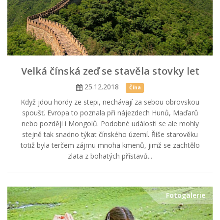
Velká čínská zeď se stavěla stovky let
25.12.2018
Čína
Když jdou hordy ze stepi, nechávají za sebou obrovskou
spoušť. Evropa to poznala při nájezdech Hunů, Maďarů
nebo později i Mongolů. Podobné události se ale mohly
stejně tak snadno týkat čínského území. Říše starověku
totiž byla terčem zájmu mnoha kmenů, jimž se zachtělo
zlata z bohatých přístavů...
Fotogalerie