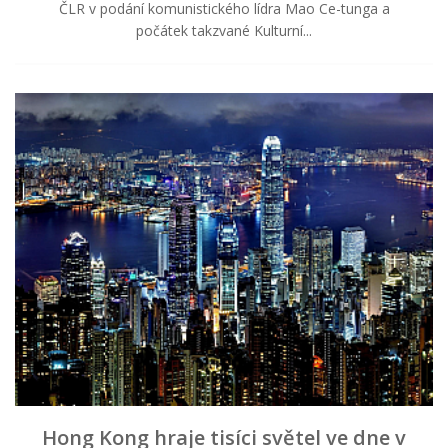
ČLR v podání komunistického lídra Mao Ce-tunga a
počátek takzvané Kulturní...
Hong Kong hraje tisíci světel ve dne v