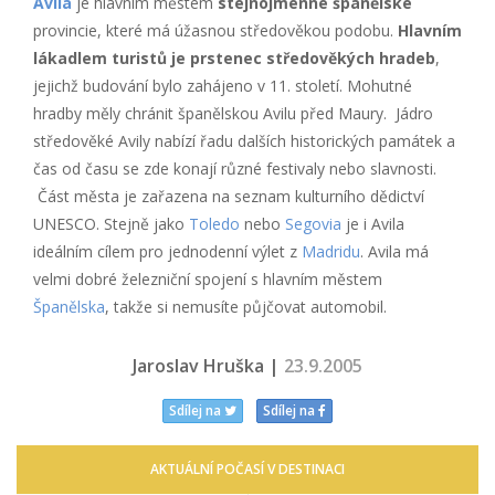
Avila
je hlavním městem
stejnojmenné španělské
provincie, které má úžasnou středověkou podobu.
Hlavním
lákadlem turistů je prstenec středověkých hradeb
,
jejichž budování bylo zahájeno v 11. století. Mohutné
hradby měly chránit španělskou Avilu před Maury. Jádro
středověké Avily nabízí řadu dalších historických památek a
čas od času se zde konají různé festivaly nebo slavnosti.
Část města je zařazena na seznam kulturního dědictví
UNESCO. Stejně jako
Toledo
nebo
Segovia
je i Avila
ideálním cílem pro jednodenní výlet z
Madridu
. Avila má
velmi dobré železniční spojení s hlavním městem
Španělska
, takže si nemusíte půjčovat automobil.
Jaroslav Hruška |
23.9.2005
Sdílej na
Sdílej na
AKTUÁLNÍ POČASÍ V DESTINACI