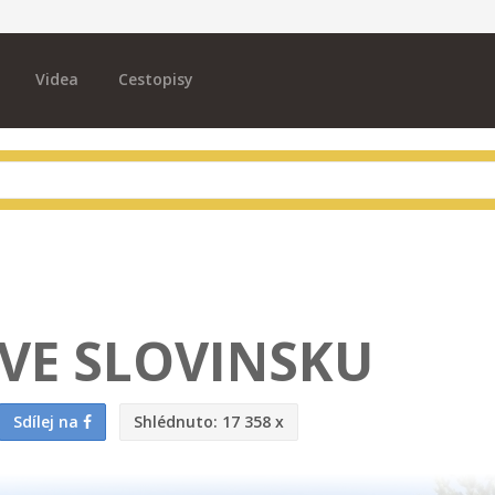
Videa
Cestopisy
VE SLOVINSKU
Sdílej na
Shlédnuto:
17 358 x