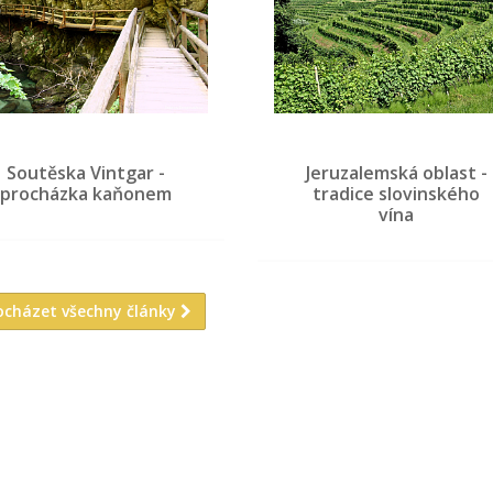
Soutěska Vintgar -
Jeruzalemská oblast -
procházka kaňonem
tradice slovinského
vína
ocházet všechny články