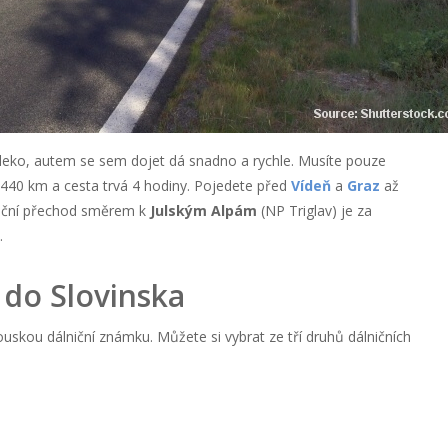
aleko, autem se sem dojet dá snadno a rychle. Musíte pouze
 440 km a cesta trvá 4 hodiny. Pojedete před
Vídeň
a
Graz
až
niční přechod směrem k
Julským Alpám
(NP Triglav) je za
.
 do Slovinska
skou dálniční známku. Můžete si vybrat ze tří druhů dálničních