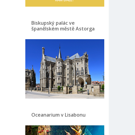
Biskupský palác ve
španělském městě Astorga
Oceanarium v Lisabonu