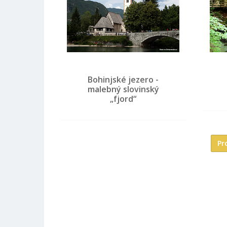
Bohinjské jezero -
malebný slovinský
„fjord“
Pr