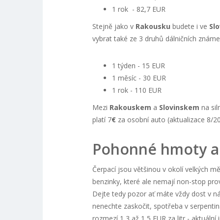
1 rok - 82,7 EUR
Stejně jako v
Rakousku
budete i ve
Sl
vybrat také ze 3 druhů dálničních známe
1 týden - 15 EUR
1 měsíc - 30 EUR
1 rok - 110 EUR
Mezi
Rakouskem
a
Slovinskem
na sil
platí 7
€
za osobní auto (aktualizace 8/20
Pohonné hmoty a 
Čerpací jsou většinou v okolí velkých m
benzinky, které ale nemají non-stop pro
Dejte tedy pozor ať máte vždy dost v ná
nenechte zaskočit, spotřeba v serpentin
rozmezí 1,3 až 1,5 EUR za litr - aktuáln