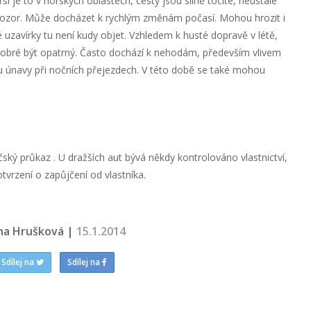
í je to v horských oblastech, cesty jsou silně točité, neustále
ý pozor. Může docházet k rychlým změnám počasí. Mohou hrozit i
 uzavírky tu není kudy objet. Vzhledem k husté dopravě v létě,
obré být opatrný. Často dochází k nehodám, především vlivem
u únavy při nočních přejezdech. V této době se také mohou
čský průkaz . U dražších aut bývá někdy kontrolováno vlastnictví,
otvrzení o zapůjčení od vlastníka.
na Hrušková |
15.1.2014
Sdílej na
Sdílej na