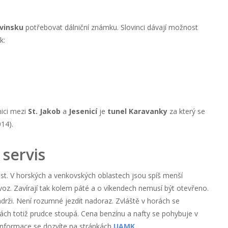
ovinsku
potřebovat dálniční známku. Slovinci dávají možnost
k:
nici mezi
St. Jakob
a
Jesenicí
je
tunel Karavanky
za který se
14).
servis
ěst. V horských a venkovských oblastech jsou spíš menší
voz. Zavírají tak kolem páté a o víkendech nemusí být otevřeno.
drži. Není rozumné jezdit nadoraz. Zvláště v horách se
ách totiž prudce stoupá. Cena benzínu a nafty se pohybuje v
í informace se dozvíte na stránkách
UAMK
.