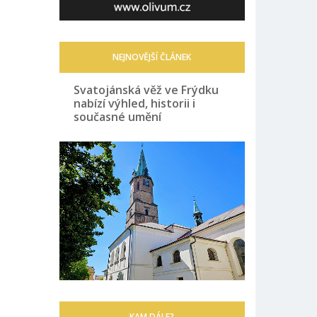
NEJNOVĚJŠÍ ČLÁNEK
Svatojánská věž ve Frýdku
nabízí výhled, historii i
současné umění
KAM DÁLE?