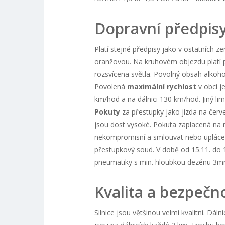
Dopravní předpisy
Platí stejné předpisy jako v ostatních z
oranžovou. Na kruhovém objezdu platí př
rozsvícena světla. Povolný obsah alkohol
Povolená
maximální rychlost
v obci j
km/hod a na dálnici 130 km/hod. Jiný lim
Pokuty
za přestupky jako jízda na červ
jsou dost vysoké. Pokuta zaplacená na m
nekompromisní a smlouvat nebo upláce
přestupkový soud. V době od 15.11. do 1
pneumatiky s min. hloubkou dezénu 3mm
Kvalita a bezpečno
Silnice jsou většinou velmi kvalitní. D