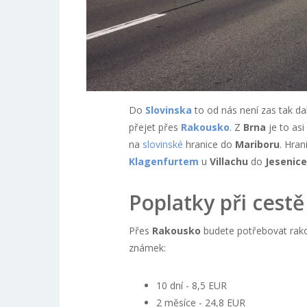
Do
Slovinska
to od nás není zas tak d
přejet přes
Rakousko
. Z
Brna
je to asi
na
slovinské
hranice do
Mariboru
. Hra
Klagenfurtem
u
Villachu
do
Jesenice
Poplatky při cestě
Přes
Rakousko
budete potřebovat rakou
známek:
10 dní - 8,5 EUR
2 měsíce - 24,8 EUR