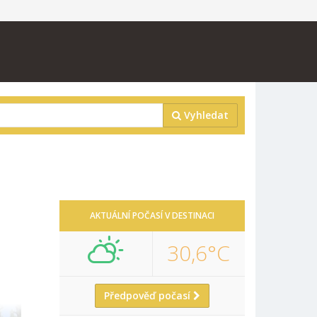
Vyhledat
AKTUÁLNÍ POČASÍ V DESTINACI
30,6°C
Předpověď počasí