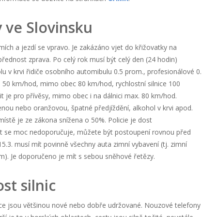
 ve Slovinsku
emích a jezdí se vpravo. Je zakázáno vjet do křižovatky na
ednost zprava. Po celý rok musí být celý den (24 hodin)
u v krvi řidiče osobního automibulu 0.5 prom., profesionálové 0.
e 50 km/hod, mimo obec 80 km/hod, rychlostní silnice 100
it je pro přívěsy, mimo obec i na dálnici max. 80 km/hod.
enou nebo oranžovou, špatné předjíždění, alkohol v krvi apod.
ístě je ze zákona snížena o 50%. Policie je dost
t se moc nedoporučuje, můžete být postoupení rovnou před
5.3. musí mít povinně všechny auta zimní vybavení (tj. zimní
). Je doporučeno je mít s sebou sněhové řetězy.
st silnic
álnice jsou většinou nové nebo dobře udržované. Nouzové telefony