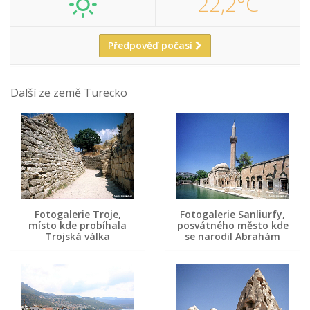
22,2°C
Předpověď počasí
Další ze země Turecko
Fotogalerie Troje,
Fotogalerie Sanliurfy,
místo kde probíhala
posvátného město kde
Trojská válka
se narodil Abrahám