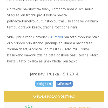
Co takhle navštívit takzvaný Kamenný hrad v Uchisaru?
Stačí se jen trochu projít kolem města,
patnáctikilometrovou turistickou trasu zvládne ve vlastním
tempu opravdu každý, zrádná rozhodně není.
Viděli jste Grand Canyon? V
Turecku
má toto monumentální
dílo přírody příbuzného. Jmenuje se Ilhara a nachází se
zhruba deset kilometrů od města Güzelyurtu. Kromě
klasického kaňonu zde najdete doslova oázu zeleně, kterou
byste v této lokalitě asi jinak hledali jen těžko…
Jaroslav Hruška |
5.1.2014
Sdílej na
Sdílej na
AKTUÁLNÍ POČASÍ V DESTINACI