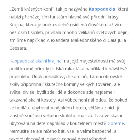
„Země krásných koní“, tak je nazývána
Kappadokia
, která
nabízí přicházejícím turistům hlavně své přírodní krásy.
Krajina, která je prokazatelně osídlená člověkem už více
než osm tisíciletí, přivítala mnoho velikánů světových dějin,
zmiňme například Alexandera Makedonského či Gaia Julia
Caesara.
Kappadocká skalní krajina
, na jejíž majestátnosti má svůj
podíl kromě přírody i lidská ruka, láká například k návštěvě
proslulého Údolí pohádkových komínů. Tamní obrovské
skály připomínají skutečně komíny velkých továren, ale
světe, div se, bydlí zde lidé a dokonce zde najdeme i
takzvané skalní kostely. Asi vůbec není náhodou, že pokud
se hodláte ubytovat v nějakém hotelu, většina z nich je
vlastně součástí velkého skalního masivu. Takové skalní
ubytování najdete například v kouzelném městě
Göreme
.
Nemusíte se ale ničeho bát, vše je velmi bezpečné, a
takové ubytování je navíc cenově dosti výhodné.