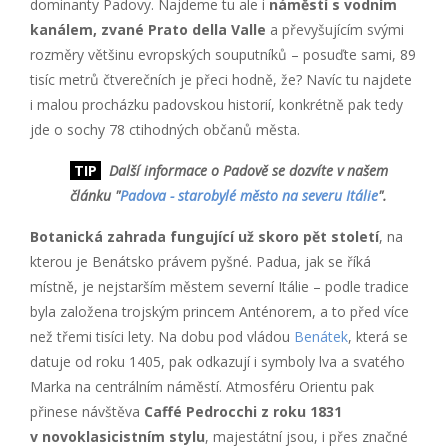
dominanty Padovy. Najdeme tu ale i
náměstí s vodním
kanálem, zvané Prato della Valle
a převyšujícím svými
rozměry většinu evropských souputníků – posuďte sami, 89
tisíc metrů čtverečních je přeci hodně, že? Navíc tu najdete
i malou procházku padovskou historií, konkrétně pak tedy
jde o sochy 78 ctihodných občanů města.
TIP
Další informace o Padově se dozvíte v našem
článku "
Padova - starobylé město na severu Itálie
".
Botanická zahrada fungující už skoro pět století
, na
kterou je Benátsko právem pyšné. Padua, jak se říká
místně, je nejstarším městem severní Itálie – podle tradice
byla založena trojským princem Anténorem, a to před více
než třemi tisíci lety. Na dobu pod vládou
Benátek
, která se
datuje od roku 1405, pak odkazují i symboly lva a svatého
Marka na centrálním náměstí. Atmosféru Orientu pak
přinese návštěva
Caffé Pedrocchi z roku 1831
v novoklasicistním stylu
, majestátní jsou, i přes značné