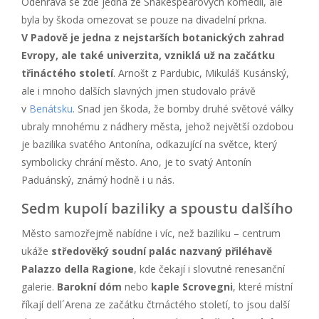
Odehrává se zde jedna ze Shakespearových komedií, ale
byla by škoda omezovat se pouze na divadelní prkna.
V Padově je jedna z nejstarších botanických zahrad
Evropy, ale také univerzita, vzniklá už na začátku
třináctého století
. Arnošt z Pardubic, Mikuláš Kusánský,
ale i mnoho dalších slavných jmen studovalo právě
v
Benátsku
. Snad jen škoda, že bomby druhé světové války
ubraly mnohému z nádhery města, jehož největší ozdobou
je bazilika svatého Antonína, odkazující na světce, který
symbolicky chrání město. Ano, je to svatý Antonín
Paduánský, známý hodně i u nás.
Sedm kupolí baziliky a spoustu dalšího
Město samozřejmě nabídne i víc, než baziliku – centrum
ukáže
středověký soudní palác nazvaný přiléhavě
Palazzo della Ragione
, kde čekají i slovutné renesanční
galerie.
Barokní dóm
nebo
kaple Scrovegni
, které místní
říkají dell´Arena ze začátku čtrnáctého století, to jsou další