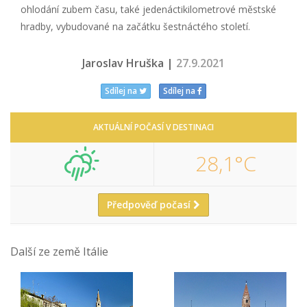
ohlodání zubem času, také jedenáctikilometrové městské
hradby, vybudované na začátku šestnáctého století.
Jaroslav Hruška |
27.9.2021
Sdílej na
Sdílej na
AKTUÁLNÍ POČASÍ V DESTINACI
28,1°C
Předpověď počasí
Další ze země Itálie