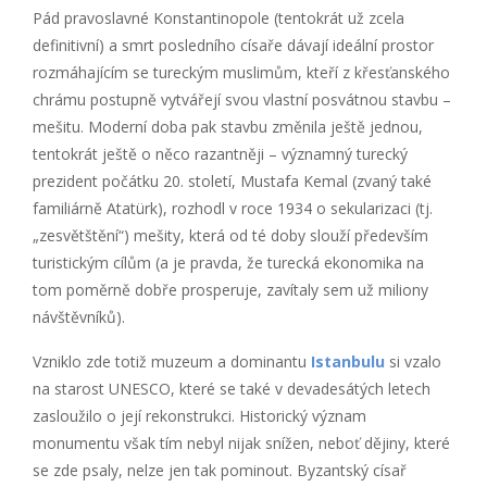
Pád pravoslavné Konstantinopole (tentokrát už zcela
definitivní) a smrt posledního císaře dávají ideální prostor
rozmáhajícím se tureckým muslimům, kteří z křesťanského
chrámu postupně vytvářejí svou vlastní posvátnou stavbu –
mešitu. Moderní doba pak stavbu změnila ještě jednou,
tentokrát ještě o něco razantněji – významný turecký
prezident počátku 20. století, Mustafa Kemal (zvaný také
familiárně Atatürk), rozhodl v roce 1934 o sekularizaci (tj.
„zesvětštění“) mešity, která od té doby slouží především
turistickým cílům (a je pravda, že turecká ekonomika na
tom poměrně dobře prosperuje, zavítaly sem už miliony
návštěvníků).
Vzniklo zde totiž muzeum a dominantu
Istanbulu
si vzalo
na starost UNESCO, které se také v devadesátých letech
zasloužilo o její rekonstrukci. Historický význam
monumentu však tím nebyl nijak snížen, neboť dějiny, které
se zde psaly, nelze jen tak pominout. Byzantský císař