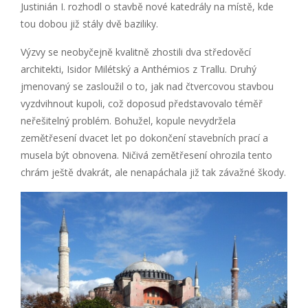
Justinián I. rozhodl o stavbě nové katedrály na místě, kde
tou dobou již stály dvě baziliky.
Výzvy se neobyčejně kvalitně zhostili dva středověcí
architekti, Isidor Milétský a Anthémios z Trallu. Druhý
jmenovaný se zasloužil o to, jak nad čtvercovou stavbou
vyzdvihnout kupoli, což doposud představovalo téměř
neřešitelný problém. Bohužel, kopule nevydržela
zemětřesení dvacet let po dokončení stavebních prací a
musela být obnovena. Ničivá zemětřesení ohrozila tento
chrám ještě dvakrát, ale nenapáchala již tak závažné škody.