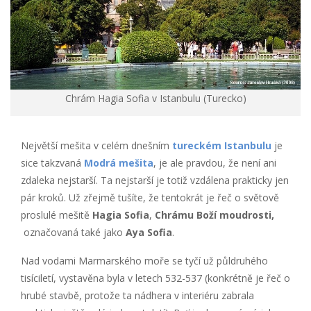
Chrám Hagia Sofia v Istanbulu (Turecko)
Největší mešita v celém dnešním
tureckém
Istanbulu
je
sice takzvaná
Modrá mešita
, je ale pravdou, že není ani
zdaleka nejstarší. Ta nejstarší je totiž vzdálena prakticky jen
pár kroků. Už zřejmě tušíte, že tentokrát je řeč o světově
proslulé mešitě
Hagia Sofia
,
Chrámu Boží moudrosti,
označovaná také jako
Aya Sofia
.
Nad vodami Marmarského moře se tyčí už půldruhého
tisíciletí, vystavěna byla v letech 532-537 (konkrétně je řeč o
hrubé stavbě, protože ta nádhera v interiéru zabrala