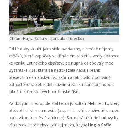
Chrám Hagia Sofia v Istanbulu (Turecko)
Od té doby sloužil jako sídlo patriarchy, nicméně nájezdy
křižáků, které započaly ve třináctém století a vedly dokonce
ke vzniku Latinského císařství, postupně oslabovaly moc
Byzantské říše, která se nedokázala nadále bránit
především osmanským vojskům a tak došlo v polovině
patnáctého století k definitivnímu zániku Konstantinopole
jakožto střediska Východořímské říše.
Za dobytím metropole stál tehdejší sultán Mehmed II., který
přetvořil chrám na mešitu (a splnil si svůj celoživotní sen, že
bude v tomto městě vládcem). Samotná historie budovy by
však zcela jistě nebyla tak zajímavá, kdyby
Hagia Sofia