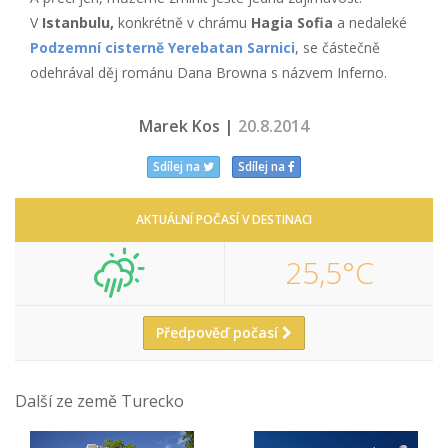
V
Istanbulu,
konkrétně v chrámu
Hagia Sofia
a nedaleké
Podzemní cisterně Yerebatan Sarnici
, se částečně
odehrával děj románu Dana Browna s názvem Inferno.
Marek Kos |
20.8.2014
Sdílej na
Sdílej na
AKTUÁLNÍ POČASÍ V DESTINACI
25,5°C
Předpověď počasí
Další ze země Turecko