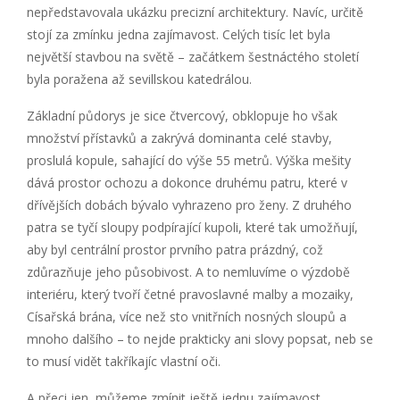
nepředstavovala ukázku precizní architektury. Navíc, určitě
stojí za zmínku jedna zajímavost. Celých tisíc let byla
největší stavbou na světě – začátkem šestnáctého století
byla poražena až sevillskou katedrálou.
Základní půdorys je sice čtvercový, obklopuje ho však
množství přístavků a zakrývá dominanta celé stavby,
proslulá kopule, sahající do výše 55 metrů. Výška mešity
dává prostor ochozu a dokonce druhému patru, které v
dřívějších dobách bývalo vyhrazeno pro ženy. Z druhého
patra se tyčí sloupy podpírající kupoli, které tak umožňují,
aby byl centrální prostor prvního patra prázdný, což
zdůrazňuje jeho působivost. A to nemluvíme o výzdobě
interiéru, který tvoří četné pravoslavné malby a mozaiky,
Císařská brána, více než sto vnitřních nosných sloupů a
mnoho dalšího – to nejde prakticky ani slovy popsat, neb se
to musí vidět takříkajíc vlastní oči.
A přeci jen, můžeme zmínit ještě jednu zajímavost.