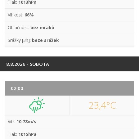
Tlak:
1013hPa
Vlhkost:
66%
Oblačnost:
bez mraků
Srážky [3h]:
beze srážek
8.8.2026 - SOBOTA
02:00
23,4°C
Vítr:
10.78m/s
Tlak:
1015hPa