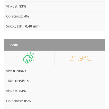
Vlhkost:
83%
Oblačnost:
4%
Srážky [3h]:
0,40 mm
05:00
21,9°C
Vítr:
8.78m/s
Tlak:
1015hPa
Vlhkost:
84%
Oblačnost:
85%