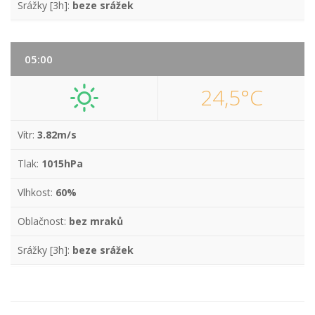
Srážky [3h]:
beze srážek
05:00
24,5°C
Vítr:
3.82m/s
Tlak:
1015hPa
Vlhkost:
60%
Oblačnost:
bez mraků
Srážky [3h]:
beze srážek