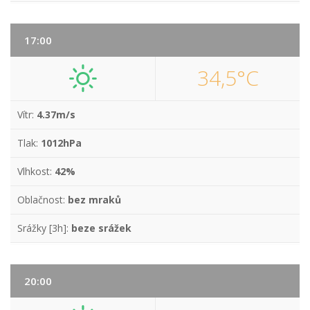
17:00
34,5°C
Vítr:
4.37m/s
Tlak:
1012hPa
Vlhkost:
42%
Oblačnost:
bez mraků
Srážky [3h]:
beze srážek
20:00