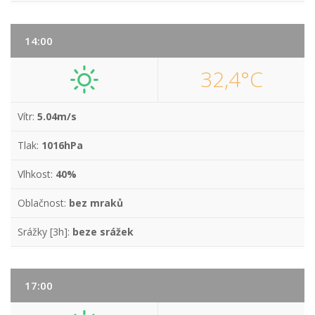
14:00
32,4°C
Vítr:
5.04m/s
Tlak:
1016hPa
Vlhkost:
40%
Oblačnost:
bez mraků
Srážky [3h]:
beze srážek
17:00