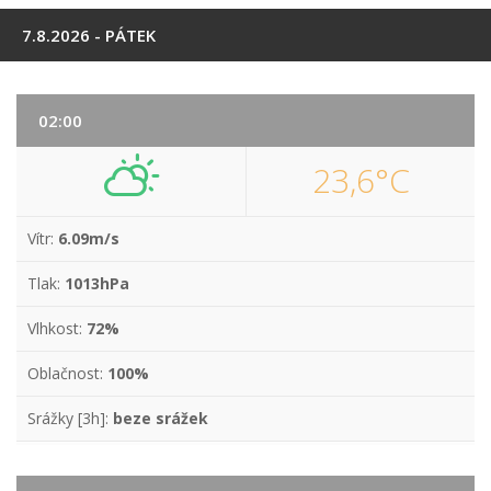
7.8.2026 - PÁTEK
02:00
23,6°C
Vítr:
6.09m/s
Tlak:
1013hPa
Vlhkost:
72%
Oblačnost:
100%
Srážky [3h]:
beze srážek