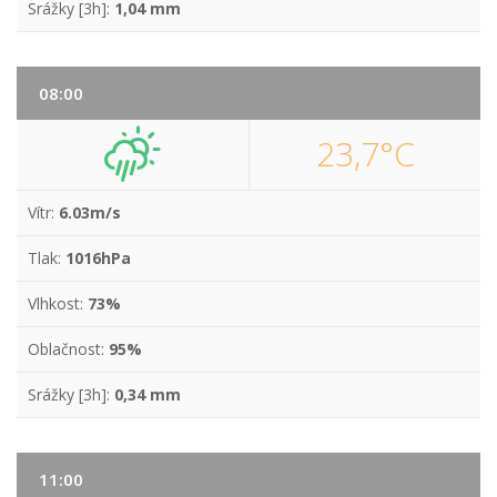
Srážky [3h]:
1,04 mm
08:00
23,7°C
Vítr:
6.03m/s
Tlak:
1016hPa
Vlhkost:
73%
Oblačnost:
95%
Srážky [3h]:
0,34 mm
11:00