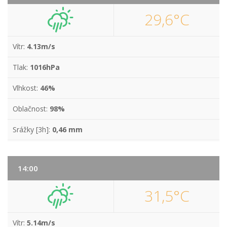
29,6°C
Vítr:
4.13m/s
Tlak:
1016hPa
Vlhkost:
46%
Oblačnost:
98%
Srážky [3h]:
0,46 mm
14:00
31,5°C
Vítr:
5.14m/s