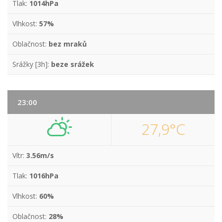
Tlak:
1014hPa
Vlhkost:
57%
Oblačnost:
bez mraků
Srážky [3h]:
beze srážek
23:00
27,9°C
Vítr:
3.56m/s
Tlak:
1016hPa
Vlhkost:
60%
Oblačnost:
28%