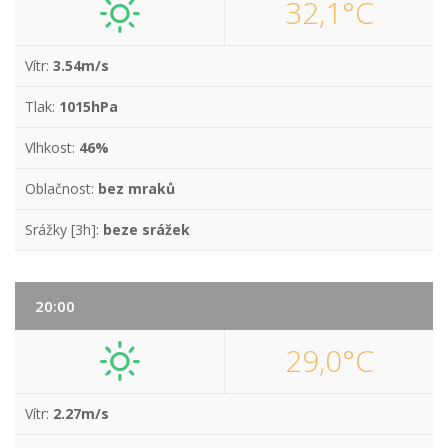
32,1°C
Vítr:
3.54m/s
Tlak:
1015hPa
Vlhkost:
46%
Oblačnost:
bez mraků
Srážky [3h]:
beze srážek
20:00
29,0°C
Vítr:
2.27m/s