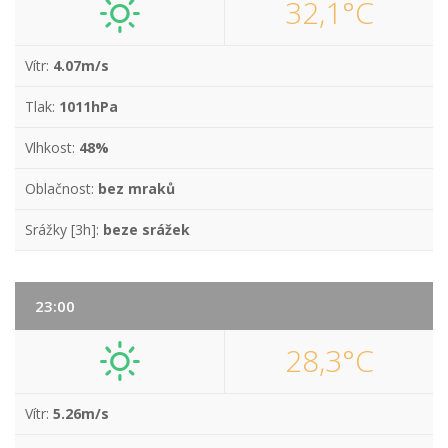
32,1°C
Vítr:
4.07m/s
Tlak:
1011hPa
Vlhkost:
48%
Oblačnost:
bez mraků
Srážky [3h]:
beze srážek
23:00
28,3°C
Vítr:
5.26m/s