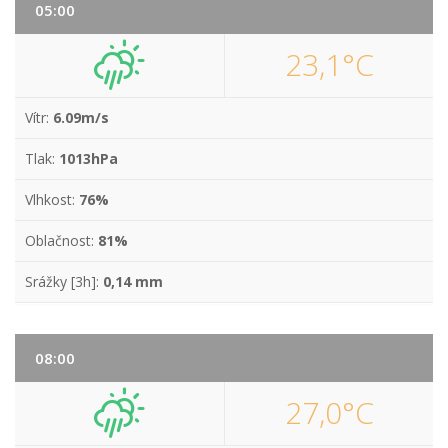
05:00
23,1°C
Vítr:
6.09m/s
Tlak:
1013hPa
Vlhkost:
76%
Oblačnost:
81%
Srážky [3h]:
0,14 mm
08:00
27,0°C