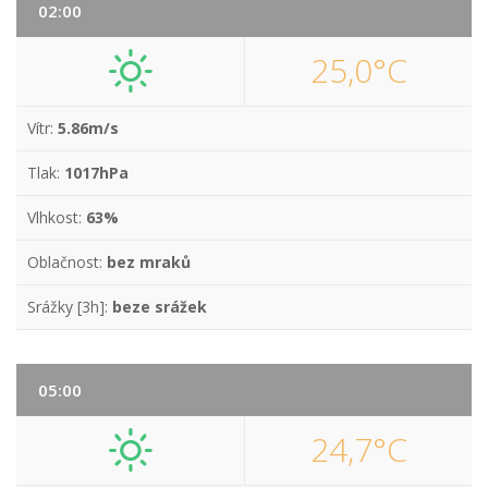
02:00
25,0°C
Vítr:
5.86m/s
Tlak:
1017hPa
Vlhkost:
63%
Oblačnost:
bez mraků
Srážky [3h]:
beze srážek
05:00
24,7°C