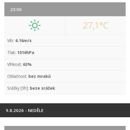
23:00
27,1°C
Vítr:
6.16m/s
Tlak:
1016hPa
Vlhkost:
63%
Oblačnost:
bez mraků
Srážky [3h]:
beze srážek
9.8.2026 - NEDĚLE