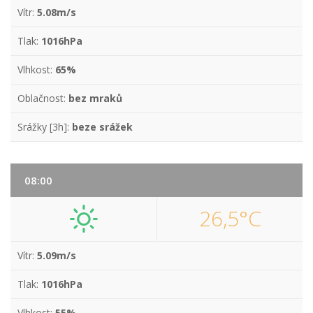
Vítr:
5.08m/s
Tlak:
1016hPa
Vlhkost:
65%
Oblačnost:
bez mraků
Srážky [3h]:
beze srážek
08:00
26,5°C
Vítr:
5.09m/s
Tlak:
1016hPa
Vlhkost:
55%