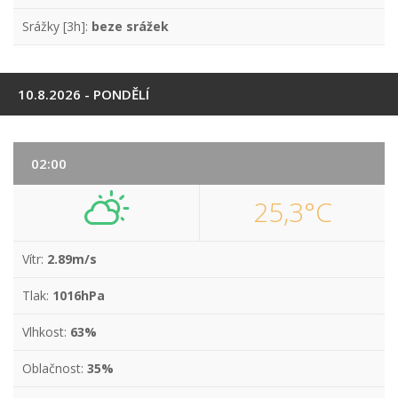
Srážky [3h]:
beze srážek
10.8.2026 - PONDĚLÍ
02:00
25,3°C
Vítr:
2.89m/s
Tlak:
1016hPa
Vlhkost:
63%
Oblačnost:
35%