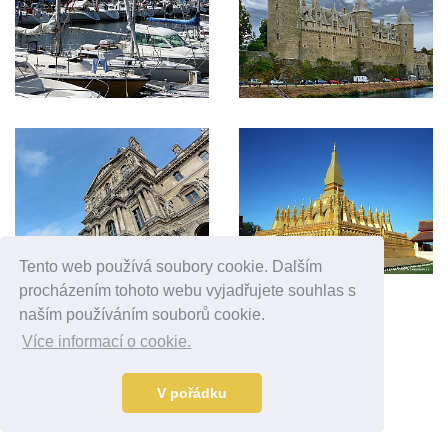
Tento web používá soubory cookie. Dalším
procházením tohoto webu vyjadřujete souhlas s
Reklama
naším používáním souborů cookie.
Více informací o cookie.
V pořádku