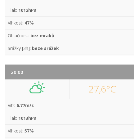
Tlak:
1012hPa
Vlhkost:
47%
Oblačnost:
bez mraků
Srážky [3h]:
beze srážek
20:00
27,6°C
Vítr:
6.77m/s
Tlak:
1013hPa
Vlhkost:
57%