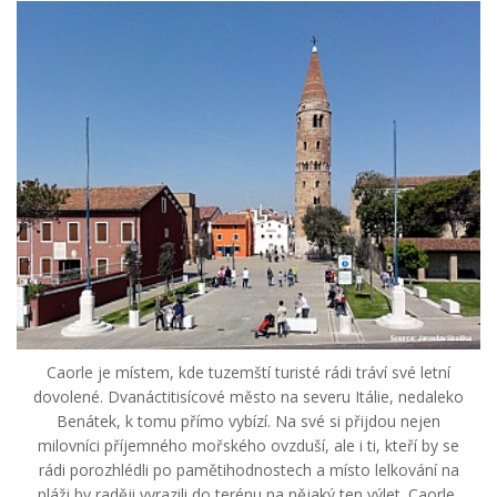
Caorle je místem, kde tuzemští turisté rádi tráví své letní
dovolené. Dvanáctitisícové město na severu Itálie, nedaleko
Benátek, k tomu přímo vybízí. Na své si přijdou nejen
milovníci příjemného mořského ovzduší, ale i ti, kteří by se
rádi porozhlédli po pamětihodnostech a místo lelkování na
pláži by raději vyrazili do terénu na nějaký ten výlet. Caorle,