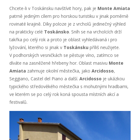
Chcete-li v Toskánsku navštívit hory, pak je
Monte Amiata
patrně jediným cílem pro horskou turistiku v jinak poměrně
rovinaté krajině. Díky poloze je z vrcholů jedinečný výhled
na prakticky celé
Toskánsko
. Sníh se na vrcholcích drží
takřka po celý rok a proto je oblast vyhledávaná i pro
lyžování, kterého si jinak v
Toskánsku
příliš neužijete.
V podhorských vesničkách se pěstuje víno, zatímco se
díváte na zasněžené hřebeny hor. Oblast masivu
Monte
Amiata
zahrnuje okolní městečka, jako
Arcidosso
,
Seggiano, Castel del Piano a další.
Arcidosso
je ukázkou
typického středověkého městečka s mohutnými hradbami,
ve kterém se po celý rok koná spousta místních akcí a
festivalů.