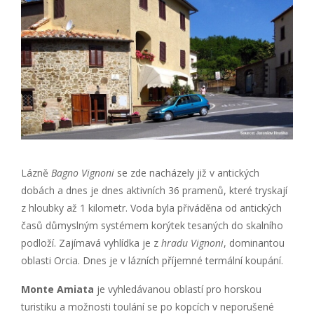
Lázně
Bagno Vignoni
se zde nacházely již v antických
dobách a dnes je dnes aktivních 36 pramenů, které tryskají
z hloubky až 1 kilometr. Voda byla přiváděna od antických
časů důmyslným systémem korýtek tesaných do skalního
podloží. Zajímavá vyhlídka je z
hradu Vignoni
, dominantou
oblasti Orcia. Dnes je v lázních příjemné termální koupání.
Monte Amiata
je vyhledávanou oblastí pro horskou
turistiku a možnosti toulání se po kopcích v neporušené