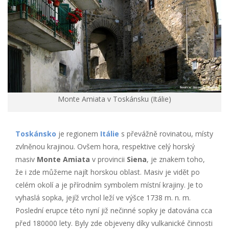
Monte Amiata v Toskánsku (Itálie)
Toskánsko
je regionem
Itálie
s převážně rovinatou, místy
zvlněnou krajinou. Ovšem hora, respektive celý horský
masiv
Monte Amiata
v provincii
Siena
, je znakem toho,
že i zde můžeme najít horskou oblast. Masiv je vidět po
celém okolí a je přírodním symbolem místní krajiny. Je to
vyhaslá sopka, jejíž vrchol leží ve výšce 1738 m. n. m.
Poslední erupce této nyní již nečinné sopky je datována cca
před 180000 lety. Byly zde objeveny díky vulkanické činnosti