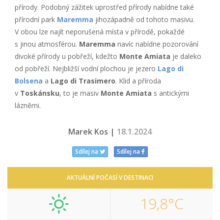
přírody. Podobný zážitek uprostřed přírody nabídne také
přírodní park
Maremma
jihozápadně od tohoto masivu.
V obou lze najít neporušená místa v přírodě, pokaždé
s jinou atmosférou.
Maremma
navíc nabídne pozorování
divoké přírody u pobřeží, kdežto
Monte Amiata
je daleko
od pobřeží. Nejbližší vodní plochou je jezero
Lago di
Bolsena
a
Lago di Trasimero
. Klid a příroda
v
Toskánsku
, to je masiv
Monte Amiata
s antickými
lázněmi.
Marek Kos |
18.1.2024
Sdílej na
Sdílej na
AKTUÁLNÍ POČASÍ V DESTINACI
19,8°C