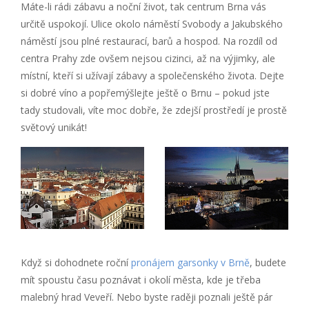
Máte-li rádi zábavu a noční život, tak centrum Brna vás
určitě uspokojí. Ulice okolo náměstí Svobody a Jakubského
náměstí jsou plné restaurací, barů a hospod. Na rozdíl od
centra Prahy zde ovšem nejsou cizinci, až na výjimky, ale
místní, kteří si užívají zábavy a společenského života. Dejte
si dobré víno a popřemýšlejte ještě o Brnu – pokud jste
tady studovali, víte moc dobře, že zdejší prostředí je prostě
světový unikát!
Když si dohodnete roční
pronájem garsonky v Brně
, budete
mít spoustu času poznávat i okolí města, kde je třeba
malebný hrad Veveří. Nebo byste raději poznali ještě pár