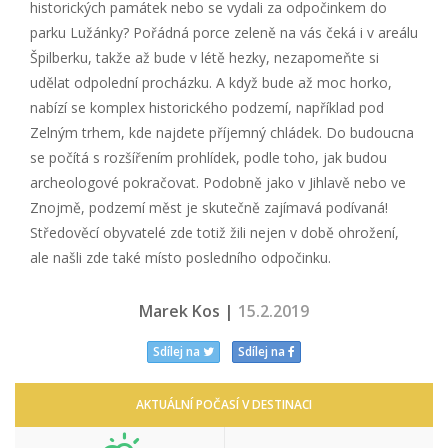
historických památek nebo se vydali za odpočinkem do
parku Lužánky? Pořádná porce zeleně na vás čeká i v areálu
Špilberku, takže až bude v létě hezky, nezapomeňte si
udělat odpolední procházku. A když bude až moc horko,
nabízí se komplex historického podzemí, například pod
Zelným trhem, kde najdete příjemný chládek. Do budoucna
se počítá s rozšířením prohlídek, podle toho, jak budou
archeologové pokračovat. Podobně jako v Jihlavě nebo ve
Znojmě, podzemí měst je skutečně zajímavá podívaná!
Středověcí obyvatelé zde totiž žili nejen v době ohrožení,
ale našli zde také místo posledního odpočinku.
Marek Kos |
15.2.2019
Sdílej na
Sdílej na
AKTUÁLNÍ POČASÍ V DESTINACI