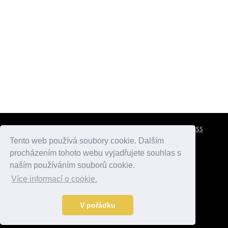
CESTOVNÍ POJIŠTĚNÍ
KONTAKTY
REKLAMA
RSS
Tento web používá soubory cookie. Dalším
procházením tohoto webu vyjadřujete souhlas s
atlasmest.cz
atlaspamatek.info
atlaszemi.info
naším používáním souborů cookie.
Více informací o cookie.
© 2005 - 2026 Desperado.cz. Všechna práva vyhrazena.
Data o počasí jsou přebírána z
OpenWeather
.
V pořádku
Kontakt:
mail@desperado.cz