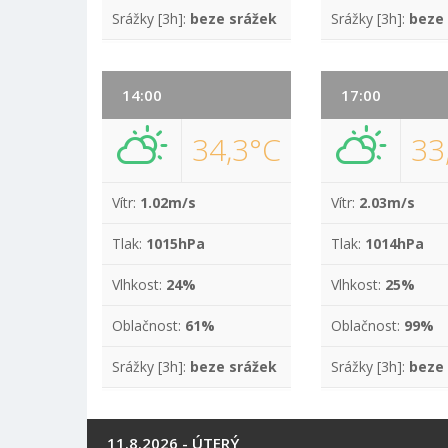
Srážky [3h]:
beze srážek
Srážky [3h]:
beze
14:00
17:00
34,3°C
33
Vítr:
1.02m/s
Vítr:
2.03m/s
Tlak:
1015hPa
Tlak:
1014hPa
Vlhkost:
24%
Vlhkost:
25%
Oblačnost:
61%
Oblačnost:
99%
Srážky [3h]:
beze srážek
Srážky [3h]:
beze
11.8.2026 - ÚTERÝ