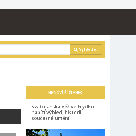
Vyhledat
NEJNOVĚJŠÍ ČLÁNEK
Svatojánská věž ve Frýdku
nabízí výhled, historii i
současné umění