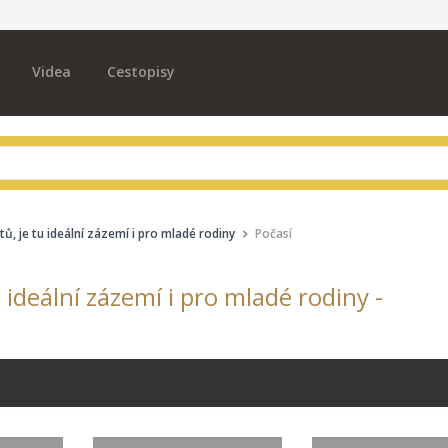
Videa
Cestopisy
, je tu ideální zázemí i pro mladé rodiny
Počasí
ideální zázemí i pro mladé rodiny -