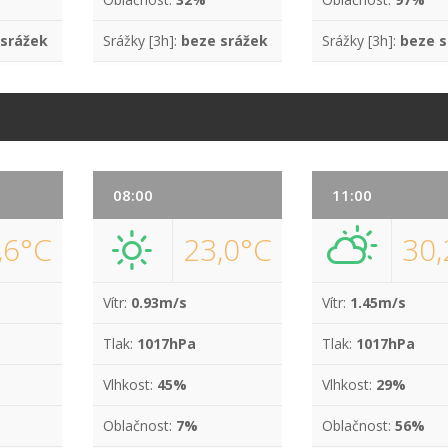
 srážek
Srážky [3h]:
beze srážek
Srážky [3h]:
beze s
08:00
11:00
,6°C
23,0°C
30,
Vítr:
0.93m/s
Vítr:
1.45m/s
Tlak:
1017hPa
Tlak:
1017hPa
Vlhkost:
45%
Vlhkost:
29%
Oblačnost:
7%
Oblačnost:
56%