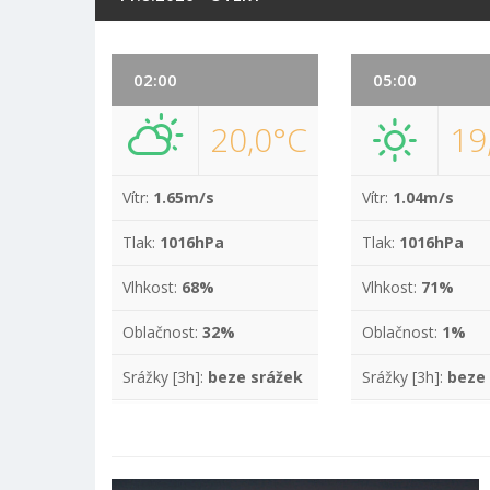
02:00
05:00
20,0°C
19
Vítr:
1.65m/s
Vítr:
1.04m/s
Tlak:
1016hPa
Tlak:
1016hPa
Vlhkost:
68%
Vlhkost:
71%
Oblačnost:
32%
Oblačnost:
1%
Srážky [3h]:
beze srážek
Srážky [3h]:
beze