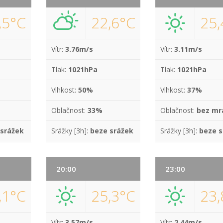
,5°C
22,6°C
25,
Vítr:
3.76m/s
Vítr:
3.11m/s
Tlak:
1021hPa
Tlak:
1021hPa
Vlhkost:
50%
Vlhkost:
37%
Oblačnost:
33%
Oblačnost:
bez mr
 srážek
Srážky [3h]:
beze srážek
Srážky [3h]:
beze s
20:00
23:00
,1°C
25,3°C
23,
Vítr:
3.57m/s
Vítr:
2.44m/s