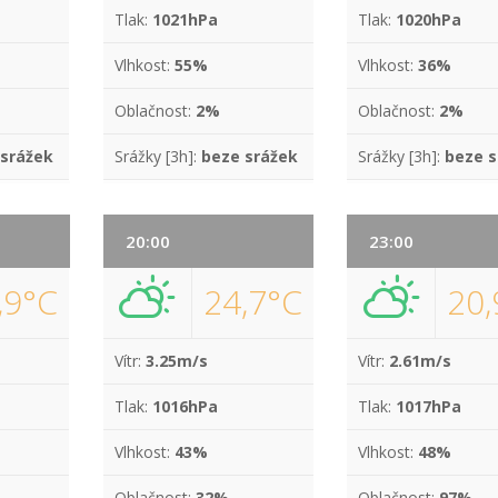
Tlak:
1021hPa
Tlak:
1020hPa
Vlhkost:
55%
Vlhkost:
36%
Oblačnost:
2%
Oblačnost:
2%
 srážek
Srážky [3h]:
beze srážek
Srážky [3h]:
beze s
20:00
23:00
,9°C
24,7°C
20,
Vítr:
3.25m/s
Vítr:
2.61m/s
Tlak:
1016hPa
Tlak:
1017hPa
Vlhkost:
43%
Vlhkost:
48%
Oblačnost:
32%
Oblačnost:
97%