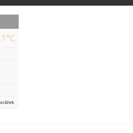
,1°C
 srážek