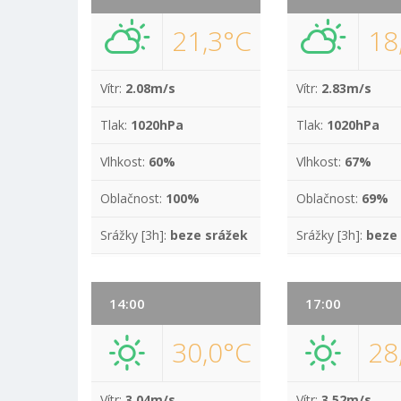
21,3°C
18
Vítr:
2.08m/s
Vítr:
2.83m/s
Tlak:
1020hPa
Tlak:
1020hPa
Vlhkost:
60%
Vlhkost:
67%
Oblačnost:
100%
Oblačnost:
69%
Srážky [3h]:
beze srážek
Srážky [3h]:
beze
14:00
17:00
30,0°C
28
Vítr:
3.04m/s
Vítr:
3.52m/s