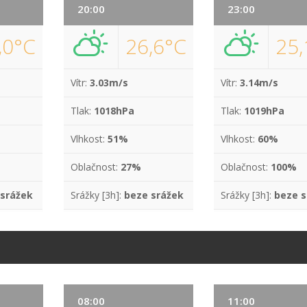
20:00
23:00
,0°C
26,6°C
25,
Vítr:
3.03m/s
Vítr:
3.14m/s
Tlak:
1018hPa
Tlak:
1019hPa
Vlhkost:
51%
Vlhkost:
60%
Oblačnost:
27%
Oblačnost:
100%
 srážek
Srážky [3h]:
beze srážek
Srážky [3h]:
beze s
08:00
11:00