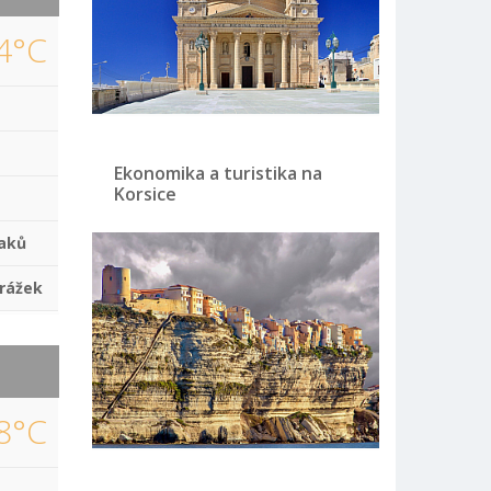
4°C
Ekonomika a turistika na
Korsice
aků
rážek
8°C