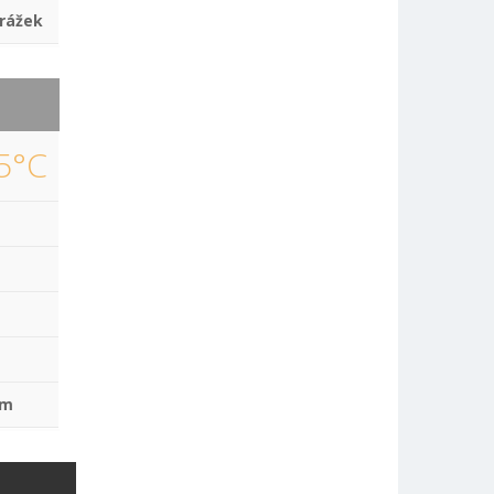
rážek
5°C
mm