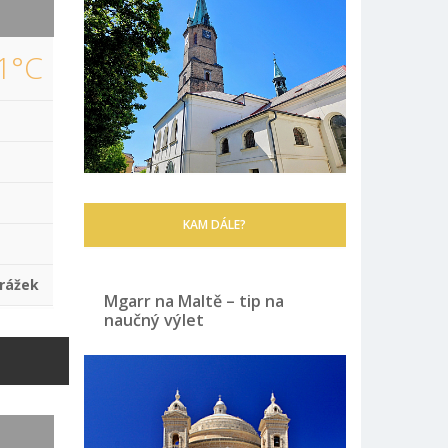
1°C
KAM DÁLE?
rážek
Mgarr na Maltě – tip na
naučný výlet