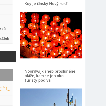
Kdy je čínský Nový rok?
aků
rážek
Noordwijk aneb prosluněné
pláže, kam se jen oko
turisty podívá
5°C