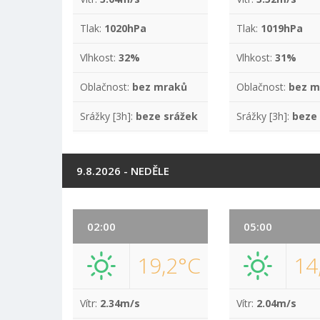
Tlak:
1020hPa
Tlak:
1019hPa
Vlhkost:
32%
Vlhkost:
31%
Oblačnost:
bez mraků
Oblačnost:
bez m
Srážky [3h]:
beze srážek
Srážky [3h]:
beze
9.8.2026 - NEDĚLE
02:00
05:00
19,2°C
14
Vítr:
2.34m/s
Vítr:
2.04m/s