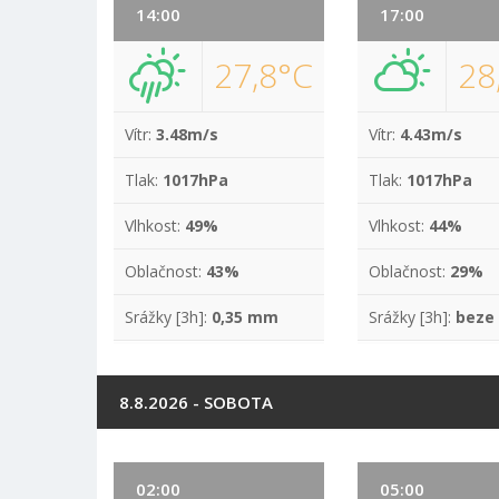
14:00
17:00
27,8°C
28
Vítr:
3.48m/s
Vítr:
4.43m/s
Tlak:
1017hPa
Tlak:
1017hPa
Vlhkost:
49%
Vlhkost:
44%
Oblačnost:
43%
Oblačnost:
29%
Srážky [3h]:
0,35 mm
Srážky [3h]:
beze
8.8.2026 - SOBOTA
02:00
05:00