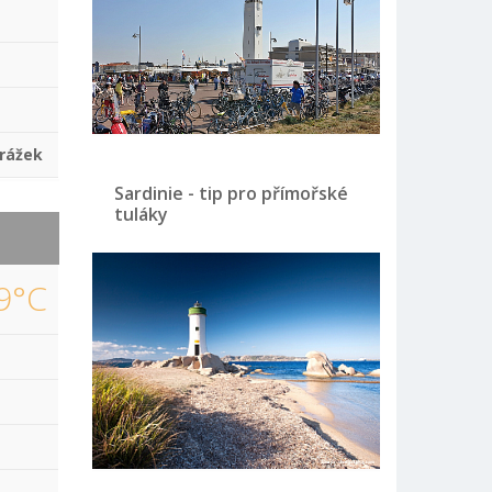
rážek
Sardinie - tip pro přímořské
tuláky
9°C