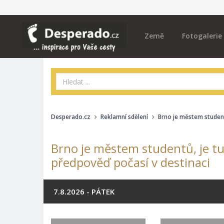
Země
Fotogalerie
Desperado.cz
Reklamní sdělení
Brno je městem studentů
Brno je městem studentů, je tu 
předpověď počasí v destinaci
7.8.2026 - PÁTEK