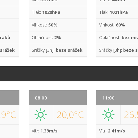
Tlak:
1020hPa
Tlak:
1021hPa
Vlhkost:
50%
Vlhkost:
60%
raků
Oblačnost:
2%
Oblačnost:
bez mr
 srážek
Srážky [3h]:
beze srážek
Srážky [3h]:
beze s
08:00
11:00
,9°C
20,0°C
26,
Vítr:
1.39m/s
Vítr:
2.41m/s