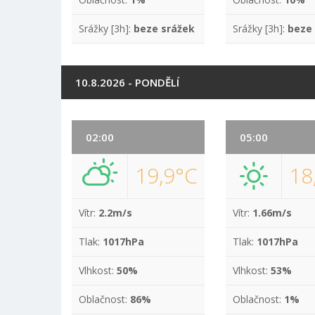
Srážky [3h]:
beze srážek
Srážky [3h]:
beze
10.8.2026 - PONDĚLÍ
02:00
05:00
19,9°C
18
Vítr:
2.2m/s
Vítr:
1.66m/s
Tlak:
1017hPa
Tlak:
1017hPa
Vlhkost:
50%
Vlhkost:
53%
Oblačnost:
86%
Oblačnost:
1%