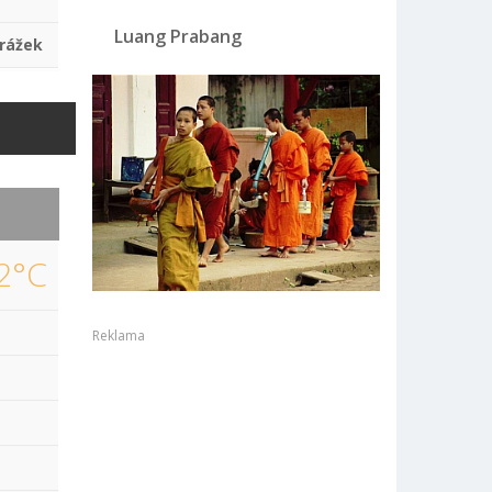
Luang Prabang
rážek
2°C
Reklama