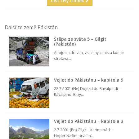
Číst celý článek
Další ze země Pákistán
Štěpa ze světa 5 – Gilgit
(Pakistán)
Ahojda, zdravim, vsechny z mista kde se
stretava...
Vejlet do Pákistánu – kapitola 9
22.7.2001 (Ne) Dojezd do Rávalpindi –
Rávalpindi Brzy...
Vejlet do Pákistánu – kapitola 3
2.7.2001 (Po) Gilgit – Karimabád –
Hoper Našim prvním...