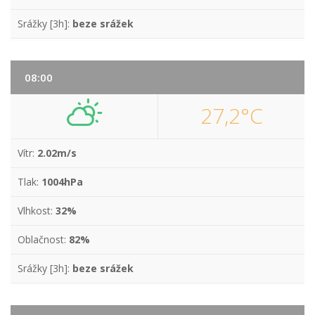
Srážky [3h]:
beze srážek
08:00
27,2°C
Vítr:
2.02m/s
Tlak:
1004hPa
Vlhkost:
32%
Oblačnost:
82%
Srážky [3h]:
beze srážek