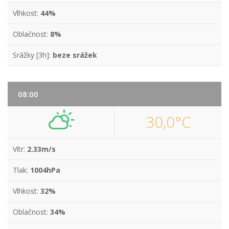
Vlhkost:
44%
Oblačnost:
8%
Srážky [3h]:
beze srážek
08:00
30,0°C
Vítr:
2.33m/s
Tlak:
1004hPa
Vlhkost:
32%
Oblačnost:
34%