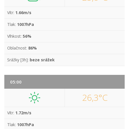
Vítr:
1.66m/s
Tlak:
1007hPa
Vlhkost:
56%
Oblačnost:
86%
Srážky [3h]:
beze srážek
05:00
26,3°C
Vítr:
1.72m/s
Tlak:
1007hPa