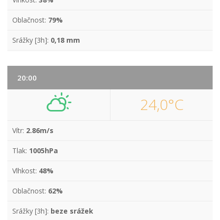
Oblačnost:
79%
Srážky [3h]:
0,18 mm
20:00
24,0°C
Vítr:
2.86m/s
Tlak:
1005hPa
Vlhkost:
48%
Oblačnost:
62%
Srážky [3h]:
beze srážek