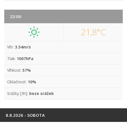
23:00
21,8°C
Vítr:
3.54m/s
Tlak:
1007hPa
Vlhkost:
57%
Oblačnost:
10%
Srážky [3h]:
beze srážek
8.8.2026 - SOBOTA