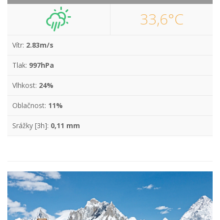
33,6°C
Vítr:
2.83m/s
Tlak:
997hPa
Vlhkost:
24%
Oblačnost:
11%
Srážky [3h]:
0,11 mm