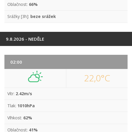
Oblačnost:
66%
Srážky [3h]:
beze srážek
9.8.2026 - NEDĚLE
02:00
22,0°C
Vítr:
2.42m/s
Tlak:
1010hPa
Vlhkost:
62%
Oblačnost:
41%