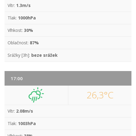
Vítr:
1.3m/s
Tlak:
1000hPa
Vlhkost:
30%
Oblačnost:
87%
Srážky [3h]:
beze srážek
17:00
26,3°C
Vítr:
2.08m/s
Tlak:
1003hPa
Vlhkost:
38%