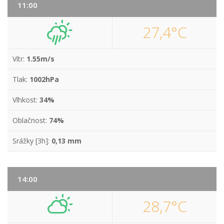
11:00
27,4°C
Vítr:
1.55m/s
Tlak:
1002hPa
Vlhkost:
34%
Oblačnost:
74%
Srážky [3h]:
0,13 mm
14:00
28,7°C