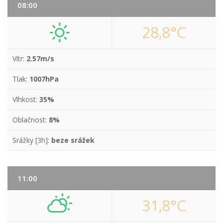
08:00
28,8°C
Vítr:
2.57m/s
Tlak:
1007hPa
Vlhkost:
35%
Oblačnost:
8%
Srážky [3h]:
beze srážek
11:00
31,8°C