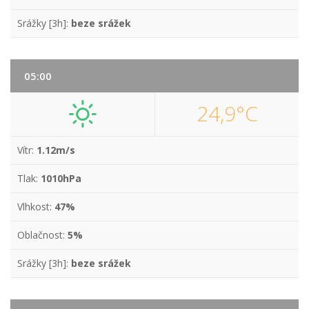
Srážky [3h]:
beze srážek
05:00
24,9°C
Vítr:
1.12m/s
Tlak:
1010hPa
Vlhkost:
47%
Oblačnost:
5%
Srážky [3h]:
beze srážek