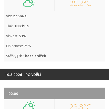
25,2°C
Vítr:
2.15m/s
Tlak:
1006hPa
Vlhkost:
53%
Oblačnost:
71%
Srážky [3h]:
beze srážek
10.8.2026 - PONDĚLÍ
02:00
23,8°C