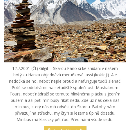
12.7.2001 (Čt) Gilgit – Skardu Ráno si ke snídani v našem
hotýlku Hanka objednává meruňkové lassi (koktejl). Ale
nedočká se ho, neboť nejde proud a nefunguje tudíž šlehač.
Poté se odebíráme na seřadiště společnosti Mashabrum
Tours, neboť nádraží se tomuto hliněnému plácku s jedním
busem a asi pěti minibusy říkat nedá. Zde už nás čeká náš
minibus, který nás má odvést do Skardu. Batohy nám
přivazují na střechu, my čtyři si lezeme úplně dozadu.
Minibus má klasicky pět řad. Před námi všude sedí...