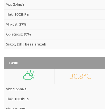
Vítr:
2.4m/s
Tlak:
1002hPa
Vlhkost:
27%
Oblačnost:
37%
Srážky [3h]:
beze srážek
14:00
30,8°C
Vítr:
1.55m/s
Tlak:
1003hPa
Vlhkost:
31%