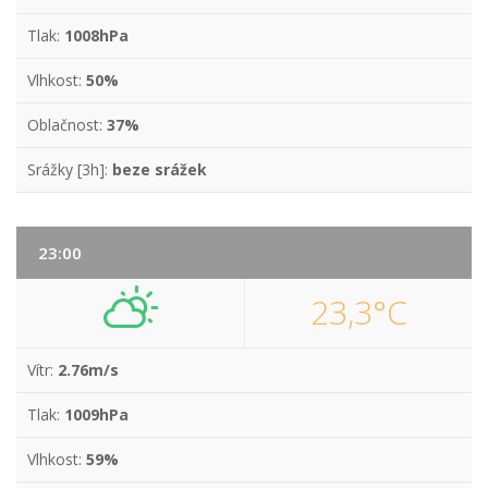
Tlak:
1008hPa
Vlhkost:
50%
Oblačnost:
37%
Srážky [3h]:
beze srážek
23:00
23,3°C
Vítr:
2.76m/s
Tlak:
1009hPa
Vlhkost:
59%