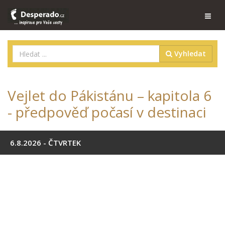
Vyhledat
Vejlet do Pákistánu – kapitola 6
- předpověď počasí v destinaci
6.8.2026 - ČTVRTEK