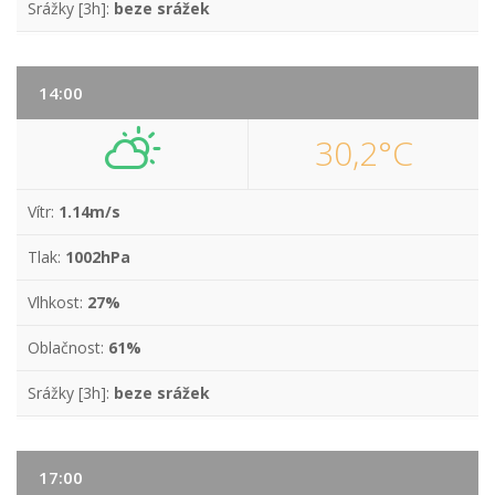
Srážky [3h]:
beze srážek
14:00
30,2°C
Vítr:
1.14m/s
Tlak:
1002hPa
Vlhkost:
27%
Oblačnost:
61%
Srážky [3h]:
beze srážek
17:00