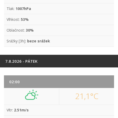
Tlak:
1007hPa
Vlhkost:
53%
Oblačnost:
30%
Srážky [3h]:
beze srážek
7.8.2026 - PÁTEK
02:00
21,1°C
Vítr:
2.51m/s