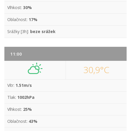
Vlhkost:
30%
Oblačnost:
17%
Srážky [3h]:
beze srážek
11:00
30,9°C
Vítr:
1.51m/s
Tlak:
1002hPa
Vlhkost:
25%
Oblačnost:
43%