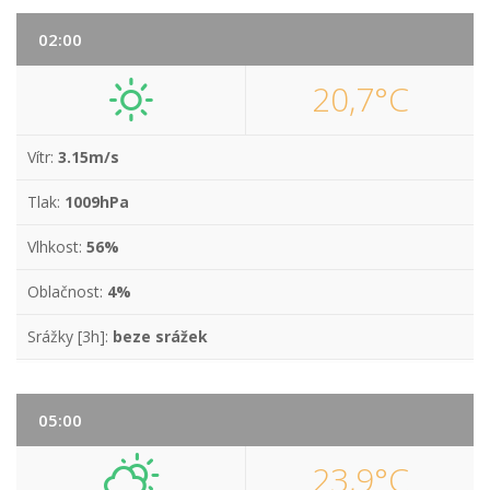
02:00
20,7°C
Vítr:
3.15m/s
Tlak:
1009hPa
Vlhkost:
56%
Oblačnost:
4%
Srážky [3h]:
beze srážek
05:00
23,9°C