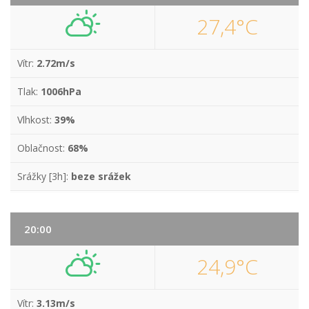
27,4°C
Vítr:
2.72m/s
Tlak:
1006hPa
Vlhkost:
39%
Oblačnost:
68%
Srážky [3h]:
beze srážek
20:00
24,9°C
Vítr:
3.13m/s