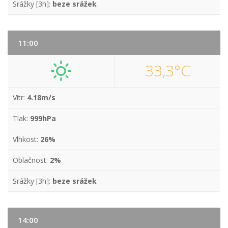
Srážky [3h]:
beze srážek
11:00
33,3°C
Vítr:
4.18m/s
Tlak:
999hPa
Vlhkost:
26%
Oblačnost:
2%
Srážky [3h]:
beze srážek
14:00