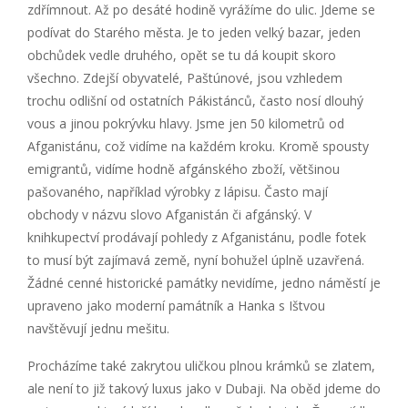
zdřímnout. Až po desáté hodině vyrážíme do ulic. Jdeme se
podívat do Starého města. Je to jeden velký bazar, jeden
obchůdek vedle druhého, opět se tu dá koupit skoro
všechno. Zdejší obyvatelé, Paštúnové, jsou vzhledem
trochu odlišní od ostatních Pákistánců, často nosí dlouhý
vous a jinou pokrývku hlavy. Jsme jen 50 kilometrů od
Afganistánu, což vidíme na každém kroku. Kromě spousty
emigrantů, vidíme hodně afgánského zboží, většinou
pašovaného, například výrobky z lápisu. Často mají
obchody v názvu slovo Afganistán či afgánský. V
knihkupectví prodávají pohledy z Afganistánu, podle fotek
to musí být zajímavá země, nyní bohužel úplně uzavřená.
Žádné cenné historické památky nevidíme, jedno náměstí je
upraveno jako moderní památník a Hanka s Ištvou
navštěvují jednu mešitu.
Procházíme také zakrytou uličkou plnou krámků se zlatem,
ale není to již takový luxus jako v Dubaji. Na oběd jdeme do