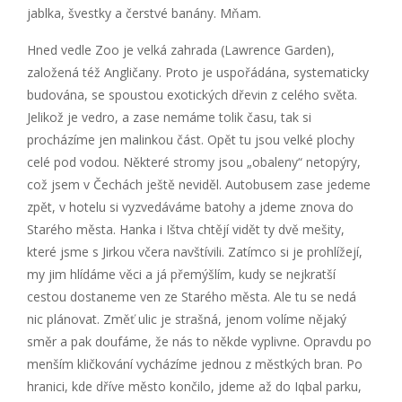
jablka, švestky a čerstvé banány. Mňam.
Hned vedle Zoo je velká zahrada (Lawrence Garden),
založená též Angličany. Proto je uspořádána, systematicky
budována, se spoustou exotických dřevin z celého světa.
Jelikož je vedro, a zase nemáme tolik času, tak si
procházíme jen malinkou část. Opět tu jsou velké plochy
celé pod vodou. Některé stromy jsou „obaleny“ netopýry,
což jsem v Čechách ještě neviděl. Autobusem zase jedeme
zpět, v hotelu si vyzvedáváme batohy a jdeme znova do
Starého města. Hanka i Ištva chtějí vidět ty dvě mešity,
které jsme s Jirkou včera navštívili. Zatímco si je prohlížejí,
my jim hlídáme věci a já přemýšlím, kudy se nejkratší
cestou dostaneme ven ze Starého města. Ale tu se nedá
nic plánovat. Změť ulic je strašná, jenom volíme nějaký
směr a pak doufáme, že nás to někde vyplivne. Opravdu po
menším kličkování vycházíme jednou z městkých bran. Po
hranici, kde dříve město končilo, jdeme až do Iqbal parku,