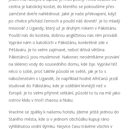
centra je katolický kostel, do kterého se pokoušíme přes
zamčené dveře nahlédnout. Jaké je naše překvapení, když
po chvilce přichází černoch a pouští náš dovnitř. Je to mladý
misionář z Ugandy, který už je druhým rokem v Pákistánu.
Pouští nás do kostela, dobrou angličtinou nás ním provádí.
Vypráví nám o katolících v Pákistánu, konkrétně zde v
Péšáváru. Je to velmi zajímavé, neboť drtivá většina
Pákistánců jsou muslimové. Nakonec neodmítáme pozvání
na sklenici vody do sousedního domu, kde žije. Vypráví též
něco o sobě, proč takhle působí ve světě, jak je to s
náboženstvím v Ugandě, že například hodně Afričanů jezdí
studovat do Pákistánu, kde je vzdělání levnější než v
Evropě. Je to velmi příjmné setkání, působí to tu na mě jako
ostrov klidu v moři chaosu a hluku.
Vracíme se zpátky k našemu hotelu. Jdeme ještě jednou do
Starého města, kde si v jednom obchůdku kupuji ráno
vyhlídnutou vodní dýmku. Nejvíce času trávíme všichni v