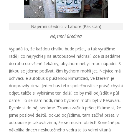
Nájemní úředníci v Lahore (Pákistán)
Nájemní úředníci
Vypadá to, že každou chvilku bude pršet, a tak vyrážíme
raději co nejrychleji na autobusové nádraží. Zde si sedáme
do rohu otevřené čekárny, abychom nebyli moc nápadní. S
Jirkou se jdeme podívat, čím bychom mohli jet. Nejvíce mě
uchvacuje autobus s puštěnou klimatizací, ve kterém je
doopravdy zima. Jeden bus této společnosti se právě chystá
odjet, takže si vybíráme ten další, co by měl odjíždět v půl
osmé. To se nám hodí, ráno bychom mohli být v Péšáváru.
Rychle si do něj sedáme. Zrovna začíná pršet; říkáme si, že
jsme poslové deště, odkud odjíždíme, tam začíná pršet. V
autobuse je taková zima, že se musím obléct! Konečně po
několika dnech neskutečného vedra je to velmi vítaná