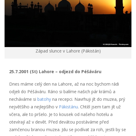
Západ slunce v Lahore (Pákistán)
25.7.2001 (St) Lahore – odjezd do Péšáváru
Dnes máme celý den na Lahore, až na noc bychom rádi
odjeli do Péšáváru. Ráno si balíme našich pár krámů a
necháváme si
batohy
na recepci. Navrhuji jít do muzea, prý
největšího a nejlepšího v
Pákistánu
. Chtěl jsem tam jít už
včera, ale to pršelo. Je to kousek od našeho hotelu a
otevírají až v devět. Před devátou postáváme před
zamčenou branou muzea. Jdu se podívat za roh, jestli by se