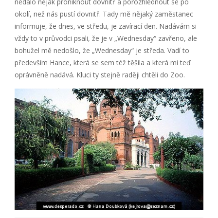
nedalo nějak proniknout dovnitř a porozhlédnout se po
okolí, než nás pustí dovnitř. Tady mě nějaký zaměstanec
informuje, že dnes, ve středu, je zavírací den. Nadávám si –
vždy to v průvodci psali, že je v „Wednesday“ zavřeno, ale
bohužel mě nedošlo, že „Wednesday“ je středa. Vadí to
především Hance, která se sem též těšila a která mi teď
oprávněně nadává. Kluci ty stejně raději chtěli do Zoo.