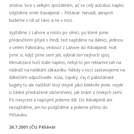
změna. Sice s velkým zpožděním, až se celý autobus naplní,
odjíždíme směr Ravalpindi – Péšávár. Nevadí, alespoň
budeme v cíli až ráno a ne v noci.
Vyjíždíme z Lahore a místo po silnici, po které jsme
předevčírem přijeli s Pindi, teď najíždíme na dálnici, jedinou
v celém Pákistánu, vedoucí z Lahore do Rávalpindi. Holt
jsme si, když jsme sem jeli, vybrali ten nejhorší spoj.
Klimatizace hučí stále naplno, nebyl to jen reklamní tah na
nádraží na nalákání zákazníku. Někdy v noci zastavujeme na
dálničním odpočívadle. Kola, čapáty, čaj či pákistánské
bagety tu ale naštěstí stojí stejně jako kdekoliv jinde, nejde
o žádné předražené občerstvení, jak znám z českých zemí.
Po nasycení a napojení jedeme dál. Do Rávalpindi ani
nezajíždíme, jen ho podjíždíme a jedeme přímo do
Péšaváru.
26.7.2001 (Čt) Péšávár