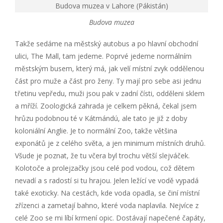
Budova muzea v Lahore (Pákistán)
Budova muzea
Takže sedáme na městský autobus a po hlavní obchodní
ulici, The Mall, tam jedeme. Poprvé jedeme normálním
městským busem, který má, jak velí místní zvyk oddělenou
část pro muže a část pro ženy. Ty mají pro sebe asi jednu
třetinu vepředu, muži jsou pak v zadní čísti, odděleni sklem
a mříží. Zoologická zahrada je celkem pěkná, čekal jsem
hrůzu podobnou té v Kátmándú, ale tato je již z doby
koloniální Anglie. Je to normální Zoo, takže většina
exponátů je z celého světa, a jen minimum místních druhů.
Všude je poznat, že tu včera byl trochu větší slejváček.
Kolotoče a prolejzačky jsou celé pod vodou, což dětem
nevadí a s radostí si tu hrajou. Jelen ležící ve vodě vypadá
také exoticky. Na cestách, kde voda opadla, se činí místní
zřízenci a zametají bahno, které voda naplavila. Nejvíce z
celé Zoo se mi líbí krmení opic. Dostávají napečené čapáty,