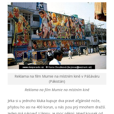
Reklama na film Mumie na místním kině v Pášáváru
(Pákistán)
Reklama na film Mumie na místním kině
Jirka si u jednoho kluka kupuje dva pravé afgánské nože,
přijdou ho asi na 400 korun, u nás jsou prý mnohem dražší.
Jeden má rukojeď z lápisu, je moc pěkný. Hned kousek od