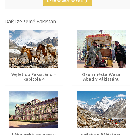
Předpověď počasí
Další ze země Pákistán
Vejlet do Pákistánu –
Okolí města Wazir
kapitola 4
Abad v Pákistánu
Láhaurská pevnost v
Vejlet do Pákistánu