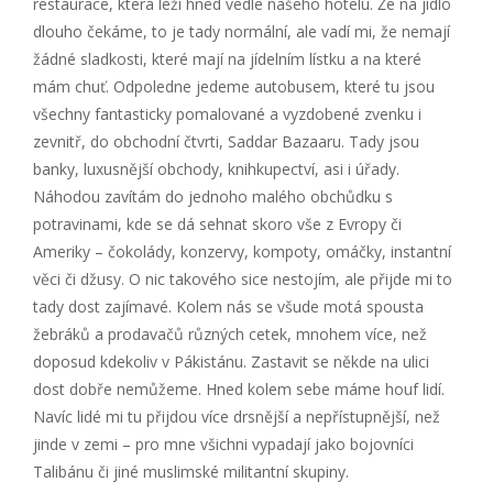
restaurace, která leží hned vedle našeho hotelu. Že na jídlo
dlouho čekáme, to je tady normální, ale vadí mi, že nemají
žádné sladkosti, které mají na jídelním lístku a na které
mám chuť. Odpoledne jedeme autobusem, které tu jsou
všechny fantasticky pomalované a vyzdobené zvenku i
zevnitř, do obchodní čtvrti, Saddar Bazaaru. Tady jsou
banky, luxusnější obchody, knihkupectví, asi i úřady.
Náhodou zavítám do jednoho malého obchůdku s
potravinami, kde se dá sehnat skoro vše z Evropy či
Ameriky – čokolády, konzervy, kompoty, omáčky, instantní
věci či džusy. O nic takového sice nestojím, ale přijde mi to
tady dost zajímavé. Kolem nás se všude motá spousta
žebráků a prodavačů různých cetek, mnohem více, než
doposud kdekoliv v Pákistánu. Zastavit se někde na ulici
dost dobře nemůžeme. Hned kolem sebe máme houf lidí.
Navíc lidé mi tu přijdou více drsnější a nepřístupnější, než
jinde v zemi – pro mne všichni vypadají jako bojovníci
Talibánu či jiné muslimské militantní skupiny.