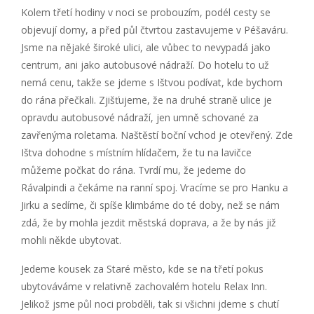
Kolem třetí hodiny v noci se probouzím, podél cesty se
objevují domy, a před půl čtvrtou zastavujeme v Péšaváru.
Jsme na nějaké široké ulici, ale vůbec to nevypadá jako
centrum, ani jako autobusové nádraží. Do hotelu to už
nemá cenu, takže se jdeme s Ištvou podívat, kde bychom
do rána přečkali. Zjišťujeme, že na druhé straně ulice je
opravdu autobusové nádraží, jen umně schované za
zavřenýma roletama. Naštěstí boční vchod je otevřený. Zde
Ištva dohodne s místním hlídačem, že tu na lavičce
můžeme počkat do rána. Tvrdí mu, že jedeme do
Rávalpindi a čekáme na ranní spoj. Vracíme se pro Hanku a
Jirku a sedíme, či spíše klimbáme do té doby, než se nám
zdá, že by mohla jezdit městská doprava, a že by nás již
mohli někde ubytovat.
Jedeme kousek za Staré město, kde se na třetí pokus
ubytováváme v relativně zachovalém hotelu Relax Inn.
Jelikož jsme půl noci probděli, tak si všichni jdeme s chutí