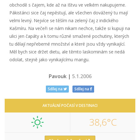
obchodě s čajem, kde až na Ištvu ve velkém nakupujeme.
Pákistánci sice čaj nepěstují, ale všechen dovážený tu mají
velmi levný. Nejvíce se těším na zelený čaj z indického
Kašmíru. Na večeři se nám nikam nechce, takže si kupuji na
ulici jen čapáty a k tomu různé smažené pochutiny, kterých
tu dělají nepřeberné množství a které jsou vždy vynikající.
Měl bych sice držet dietu, ale těmto laskominám se nedá
odolat, stejně jako vynikajícímu mangu.
Pavouk |
5.1.2006
Sdílej na
Sdílej na
AKTUÁLNÍ POČASÍ V DESTINACI
38,6°C