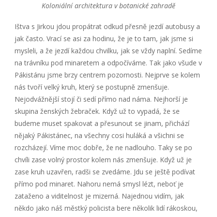
Koloniální architektura v botanické zahradě
Ištva s Jirkou jdou propátrat odkud přesně jezdí autobusy a
jak často. Vrací se asi za hodinu, že je to tam, jak jsme si
mysleli, a že jezdí každou chvilku, jak se vždy naplní. Sedíme
na trávníku pod minaretem a odpočíváme. Tak jako všude v
Pákistánu jsme brzy centrem pozornosti. Nejprve se kolem
nás tvoří velký kruh, který se postupně zmenšuje.
Nejodvážnější stojí či sedí přímo nad náma. Nejhorší je
skupina ženských žebraček. Když už to vypadá, že se
budeme muset spakovat a přesunout se jinam, přichází
nějaký Pákistánec, na všechny cosi huláká a všichni se
rozcházejí. Víme moc dobře, že ne nadlouho. Taky se po
chvíli zase volný prostor kolem nás zmenšuje. Když už je
zase kruh uzavřen, radši se zvedáme. Jdu se ještě podívat
přímo pod minaret. Nahoru nemá smysl lézt, neboť je
zataženo a viditelnost je mizerná. Najednou vidím, jak
někdo jako náš městký policista bere několik lidí rákoskou,