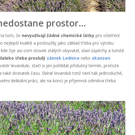
nedostane prostor…
 na tom, že
nevyužívají žádné chemické látky
pro ošetření
co nejlepší kvalitě a posloužily jako základ třeba pro výrobu
kde žije asi osm stovek stálých obyvatel, slaví úspěchy a turisté
daleko třeba proslulý
zámek Lednice
nebo
skanzen
sběr levandule, stačí si jen pohlídat příslušný termín, protože
také dostatek času. Sbírat levanduli totiž není tak jednoduché,
velmi delikátní práci, ale na konci je příjemná odměna třeba