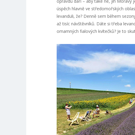
opravdu daří – aby také ne, jih Moravy je
úspěch hlavně ve středomořských oblast
levanduli, že? Denně sem během sezony, 
až tisíc návštěvníků. Dáte si třeba lev
omamných fialových kvítečků? Je to sk