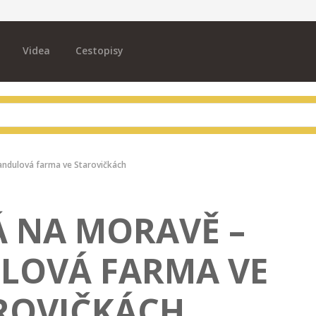
Videa
Cestopisy
vandulová farma ve Starovičkách
Á NA MORAVĚ –
LOVÁ FARMA VE
ROVIČKÁCH