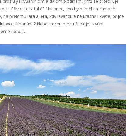
 proslulý i kvůli vinicím a dalším plodinám, jimž se prorokuje
ech. Přivoníte si také? Nakonec, kdo by neměl na zahradě
na přelomu jara a léta, kdy levandule nejkrásněji kvete, přijde
andulovou limonádu? Nebo trochu medu či oleje, s vůní
utečně radost…