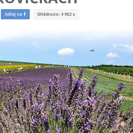
Sdílej na
Shlédnuto:
4 902 x