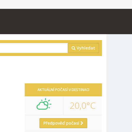
Vyhledat
AKTUÁLNÍ POČASÍ V DESTINACI
20,0°C
Předpověď počasí