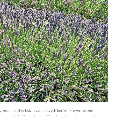
 zdobí desítky tisíc levandulových keříků, kterým se zde