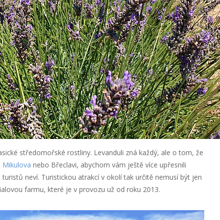
cké středomořské rostliny. Levanduli zná každý, ale o tom, že
ž
Mikulova
nebo Břeclavi, abychom vám ještě více upřesnili
uristů neví. Turistickou atrakcí v okolí tak určitě nemusí být jen
 fialovou farmu, které je v provozu už od roku 2013.