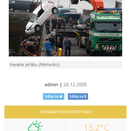
Havárie jeřábu (Německo)
admin |
26.12.2005
Sdílej na
Sdílej na
AKTUÁLNÍ POČASÍ V DESTINACI
15,2°C