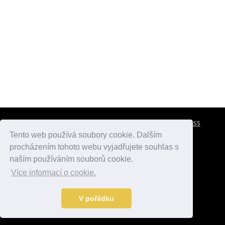
CESTOVNÍ POJIŠTĚNÍ
KONTAKTY
REKLAMA
RSS
Tento web používá soubory cookie. Dalším
procházením tohoto webu vyjadřujete souhlas s
atlasmest.cz
atlaspamatek.info
atlaszemi.info
naším používáním souborů cookie.
Více informací o cookie.
© 2005 - 2026 Desperado.cz. Všechna práva vyhrazena.
Data o počasí jsou přebírána z
OpenWeather
.
V pořádku
Kontakt:
mail@desperado.cz