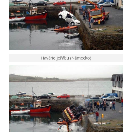
Havárie jeřábu (Německo)