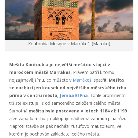
Koutoubia Mosque v Marrákeši (Maroko)
Mešita Koutoubia je největší mešitou stojící v
marockém městě Marrákeš
, Právem patří k tomu
nejzajímavějšímu, co můžete v
Marrákeši
spatřit.
Mešita
se nachází jen kousek od největšího městského trhu
přímo v centru města,
Jemaa El Fna
. Tohle prominentní
tržiště existuje již od samotného založení celého města.
Samotná
mešita byla postavena v letech 1184 až 1199
a ze západu a jihu jí obklopuje nádherná zahrada plná růží.
Naproti stavbě se pak nachází Yusufovo mauzoleum, ve
kterém je pochován zakladatel celého města.