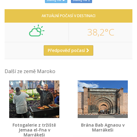
AKTUÁLNÍ POČASÍ V DESTINACI
38,2°C
Předpověď počasí
Další ze země Maroko
Fotogalerie z tržiště
Brána Bab Agnaou v
Jemaa el-Fna v
Marrákeši
Marrákeši