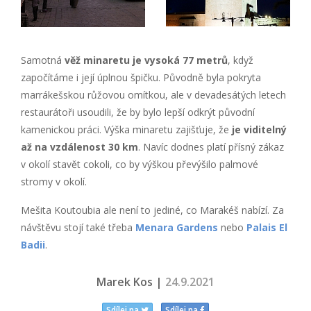
Samotná
věž minaretu je vysoká 77 metrů
, když
započítáme i její úplnou špičku. Původně byla pokryta
marrákešskou růžovou omítkou, ale v devadesátých letech
restaurátoři usoudili, že by bylo lepší odkrýt původní
kamenickou práci. Výška minaretu zajišťuje, že
je viditelný
až na vzdálenost 30 km
. Navíc dodnes platí přísný zákaz
v okolí stavět cokoli, co by výškou převýšilo palmové
stromy v okolí.
Mešita Koutoubia ale není to jediné, co Marakéš nabízí. Za
návštěvu stojí také třeba
Menara Gardens
nebo
Palais El
Badii
.
Marek Kos |
24.9.2021
Sdílej na
Sdílej na