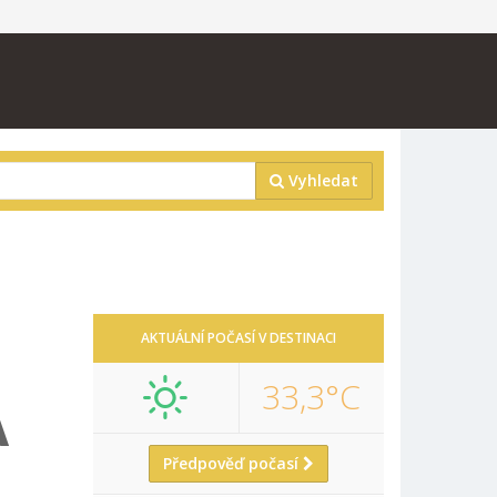
Vyhledat
AKTUÁLNÍ POČASÍ V DESTINACI
33,3°C
A
Předpověď počasí