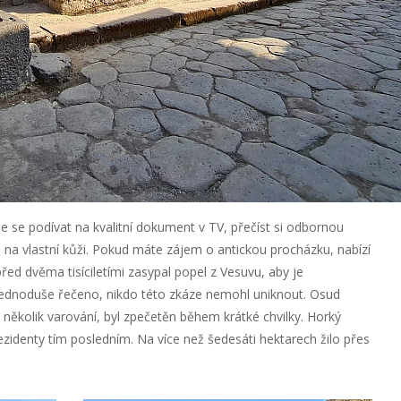
e se podívat na kvalitní dokument v TV, přečíst si odbornou
a na vlastní kůži. Pokud máte zájem o antickou procházku, nabízí
ed dvěma tisíciletími zasypal popel z Vesuvu, aby je
Jednoduše řečeno, nikdo této zkáze nemohl uniknout. Osud
několik varování, byl zpečetěn během krátké chvilky. Horký
ezidenty tím posledním. Na více než šedesáti hektarech žilo přes