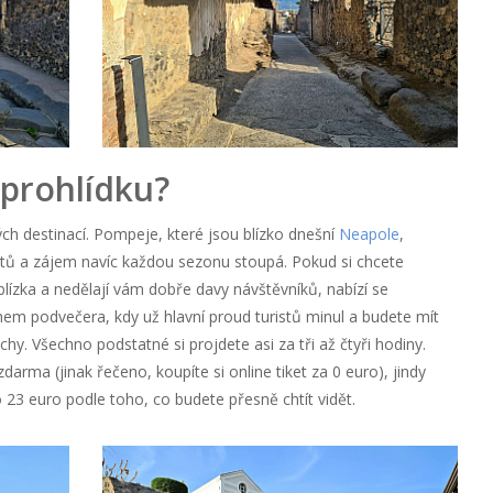
 prohlídku?
kých destinací. Pompeje, které jsou blízko dnešní
Neapole
,
ristů a zájem navíc každou sezonu stoupá. Pokud si chcete
blízka a nedělají vám dobře davy návštěvníků, nabízí se
em podvečera, kdy už hlavní proud turistů minul a budete mít
hy. Všechno podstatné si projdete asi za tři až čtyři hodiny.
darma (jinak řečeno, koupíte si online tiket za 0 euro), jindy
 23 euro podle toho, co budete přesně chtít vidět.