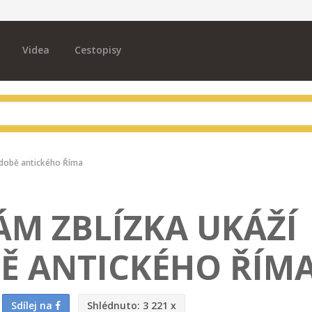
Videa
Cestopisy
 době antického Říma
ÁM ZBLÍZKA UKÁŽÍ
BĚ ANTICKÉHO ŘÍM
Sdílej na
Shlédnuto:
3 221 x