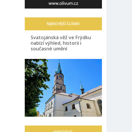
NEJNOVĚJŠÍ ČLÁNEK
Svatojánská věž ve Frýdku
nabízí výhled, historii i
současné umění
KAM DÁLE?