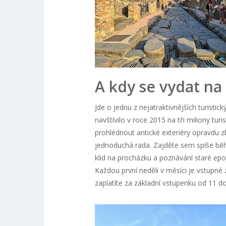
A kdy se vydat na
Jde o jednu z nejatraktivnějších turistic
navštívilo v roce 2015 na tři miliony tu
prohlédnout antické exteriéry opravdu z
jednoduchá rada. Zajděte sem spíše běh
klid na procházku a poznávání staré epoc
Každou první neděli v měsíci je vstupné z
zaplatíte za základní vstupenku od 11 do