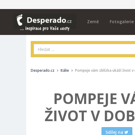
Země
Fotogalerie
Desperado.cz
Itálie
Pompeje vám zblízka ukáží život v
POMPEJE V
ŽIVOT V DO
Sdílej na