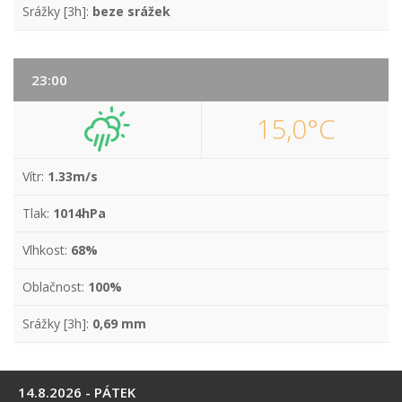
Srážky [3h]:
beze srážek
23:00
15,0°C
Vítr:
1.33m/s
Tlak:
1014hPa
Vlhkost:
68%
Oblačnost:
100%
Srážky [3h]:
0,69 mm
14.8.2026 - PÁTEK