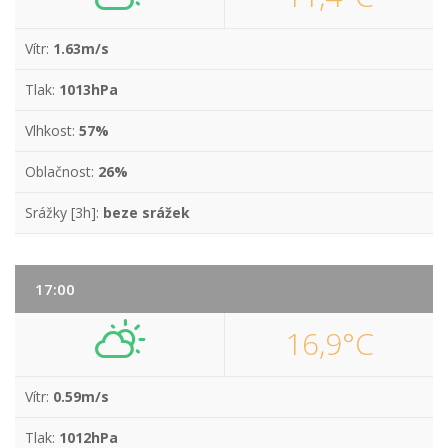
Vítr:
1.63m/s
Tlak:
1013hPa
Vlhkost:
57%
Oblačnost:
26%
Srážky [3h]:
beze srážek
17:00
16,9°C
Vítr:
0.59m/s
Tlak:
1012hPa