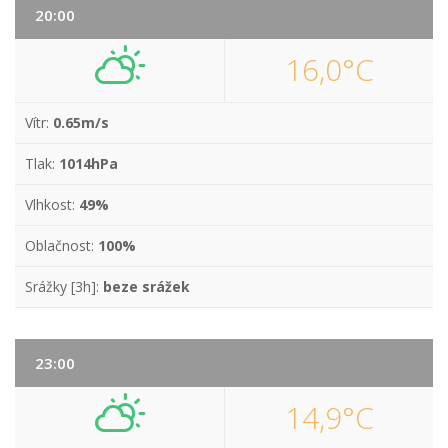
20:00
16,0°C
Vítr:
0.65m/s
Tlak:
1014hPa
Vlhkost:
49%
Oblačnost:
100%
Srážky [3h]:
beze srážek
23:00
14,9°C