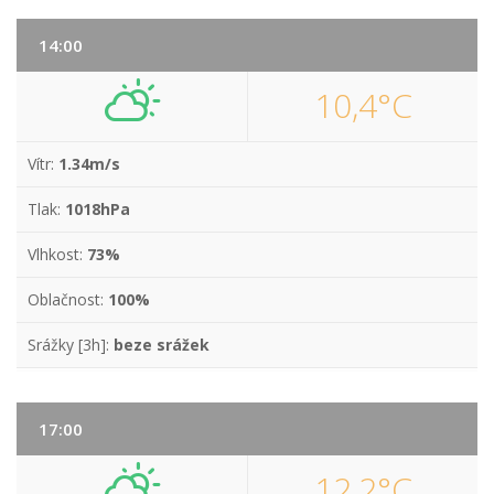
14:00
10,4°C
Vítr:
1.34m/s
Tlak:
1018hPa
Vlhkost:
73%
Oblačnost:
100%
Srážky [3h]:
beze srážek
17:00
12,2°C