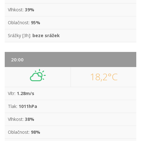
Vlhkost:
39%
Oblačnost:
95%
Srážky [3h]:
beze srážek
20:00
18,2°C
Vítr:
1.28m/s
Tlak:
1011hPa
Vlhkost:
38%
Oblačnost:
98%