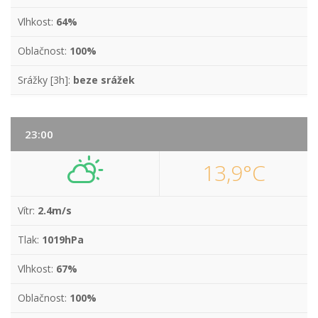
Vlhkost:
64%
Oblačnost:
100%
Srážky [3h]:
beze srážek
23:00
13,9°C
Vítr:
2.4m/s
Tlak:
1019hPa
Vlhkost:
67%
Oblačnost:
100%