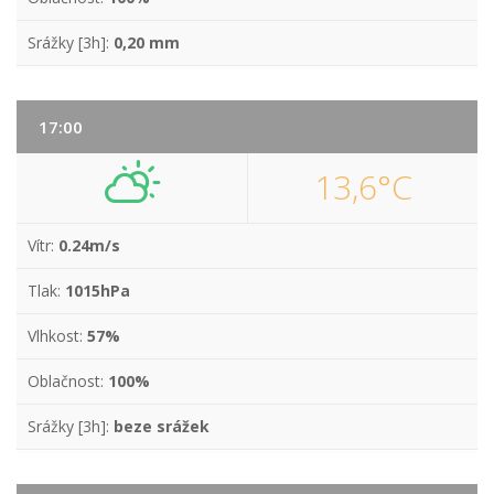
Srážky [3h]:
0,20 mm
17:00
13,6°C
Vítr:
0.24m/s
Tlak:
1015hPa
Vlhkost:
57%
Oblačnost:
100%
Srážky [3h]:
beze srážek