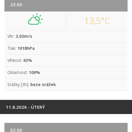
23:00
13,5°C
Vítr:
2.02m/s
Tlak:
1018hPa
Vlhkost:
63%
Oblačnost:
100%
Srážky [3h]:
beze srážek
11.8.2026 - ÚTERÝ
02:00