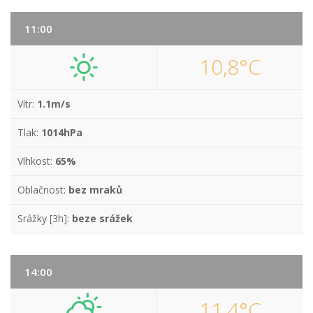
11:00
10,8°C
Vítr:
1.1m/s
Tlak:
1014hPa
Vlhkost:
65%
Oblačnost:
bez mraků
Srážky [3h]:
beze srážek
14:00
11,4°C