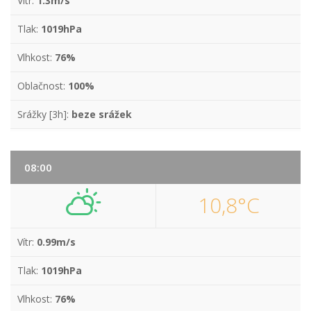
Vítr:
1.3m/s
Tlak:
1019hPa
Vlhkost:
76%
Oblačnost:
100%
Srážky [3h]:
beze srážek
08:00
10,8°C
Vítr:
0.99m/s
Tlak:
1019hPa
Vlhkost:
76%