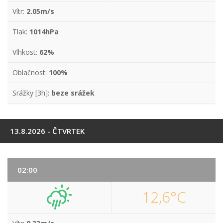
Vítr:
2.05m/s
Tlak:
1014hPa
Vlhkost:
62%
Oblačnost:
100%
Srážky [3h]:
beze srážek
13.8.2026 - ČTVRTEK
02:00
12,6°C