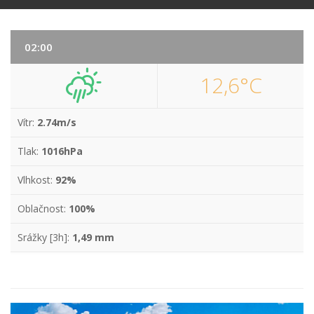
02:00
12,6°C
Vítr:
2.74m/s
Tlak:
1016hPa
Vlhkost:
92%
Oblačnost:
100%
Srážky [3h]:
1,49 mm