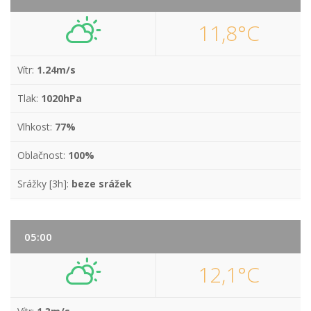
11,8°C
Vítr:
1.24m/s
Tlak:
1020hPa
Vlhkost:
77%
Oblačnost:
100%
Srážky [3h]:
beze srážek
05:00
12,1°C