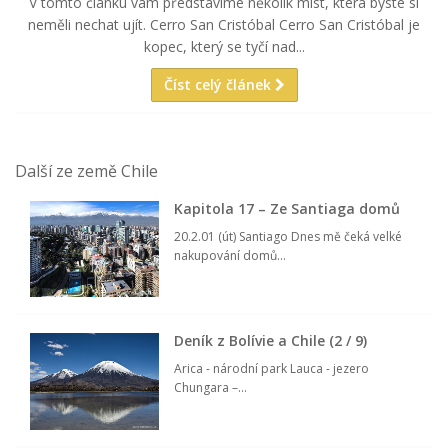
V tomto článku vám představíme několik míst, která byste si
neměli nechat ujít. Cerro San Cristóbal Cerro San Cristóbal je
kopec, který se tyčí nad...
Číst celý článek
Další ze země Chile
Kapitola 17 – Ze Santiaga domů
20.2.01 (út) Santiago Dnes mě čeká velké
nakupování domů...
Deník z Bolívie a Chile (2 / 9)
Arica - národní park Lauca - jezero
Chungara –...