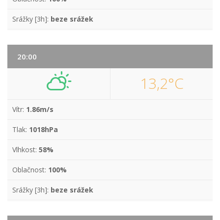
Srážky [3h]:
beze srážek
20:00
13,2°C
Vítr:
1.86m/s
Tlak:
1018hPa
Vlhkost:
58%
Oblačnost:
100%
Srážky [3h]:
beze srážek