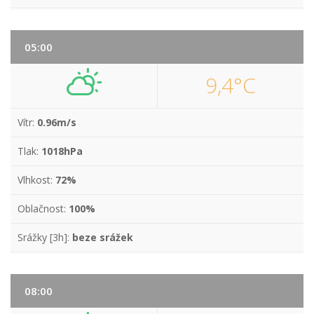
05:00
9,4°C
Vítr:
0.96m/s
Tlak:
1018hPa
Vlhkost:
72%
Oblačnost:
100%
Srážky [3h]:
beze srážek
08:00