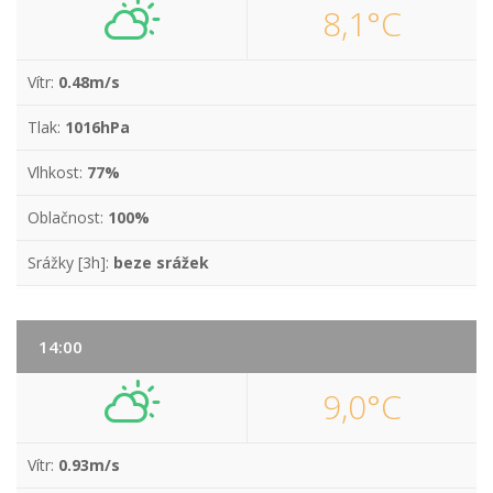
8,1°C
Vítr:
0.48m/s
Tlak:
1016hPa
Vlhkost:
77%
Oblačnost:
100%
Srážky [3h]:
beze srážek
14:00
9,0°C
Vítr:
0.93m/s