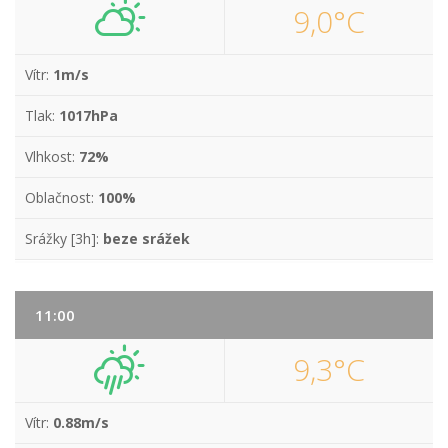
9,0°C
Vítr:
1m/s
Tlak:
1017hPa
Vlhkost:
72%
Oblačnost:
100%
Srážky [3h]:
beze srážek
11:00
9,3°C
Vítr:
0.88m/s