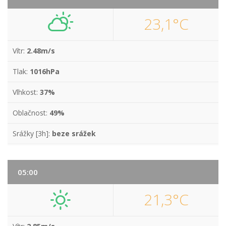
23,1°C
Vítr:
2.48m/s
Tlak:
1016hPa
Vlhkost:
37%
Oblačnost:
49%
Srážky [3h]:
beze srážek
05:00
21,3°C