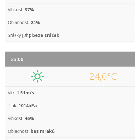
Vlhkost:
37%
Oblačnost:
24%
Srážky [3h]:
beze srážek
23:00
24,6°C
Vítr:
1.51m/s
Tlak:
1014hPa
Vlhkost:
46%
Oblačnost:
bez mraků