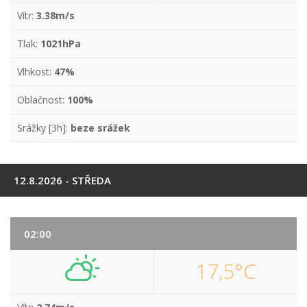
Vítr:
3.38m/s
Tlak:
1021hPa
Vlhkost:
47%
Oblačnost:
100%
Srážky [3h]:
beze srážek
12.8.2026 - STŘEDA
02:00
17,5°C