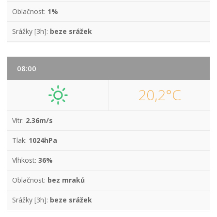
Oblačnost:
1%
Srážky [3h]:
beze srážek
08:00
20,2°C
Vítr:
2.36m/s
Tlak:
1024hPa
Vlhkost:
36%
Oblačnost:
bez mraků
Srážky [3h]:
beze srážek