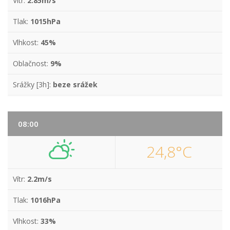
Vítr:
2.85m/s
Tlak:
1015hPa
Vlhkost:
45%
Oblačnost:
9%
Srážky [3h]:
beze srážek
08:00
24,8°C
Vítr:
2.2m/s
Tlak:
1016hPa
Vlhkost:
33%