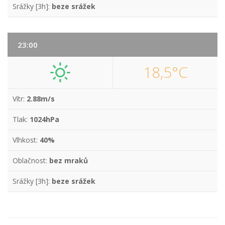
Srážky [3h]:
beze srážek
23:00
18,5°C
Vítr:
2.88m/s
Tlak:
1024hPa
Vlhkost:
40%
Oblačnost:
bez mraků
Srážky [3h]:
beze srážek