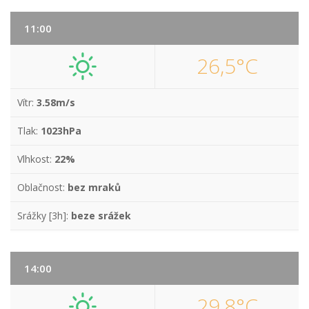
11:00
26,5°C
Vítr:
3.58m/s
Tlak:
1023hPa
Vlhkost:
22%
Oblačnost:
bez mraků
Srážky [3h]:
beze srážek
14:00
29,8°C