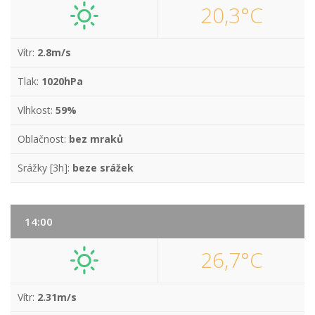
20,3°C
Vítr:
2.8m/s
Tlak:
1020hPa
Vlhkost:
59%
Oblačnost:
bez mraků
Srážky [3h]:
beze srážek
14:00
26,7°C
Vítr:
2.31m/s