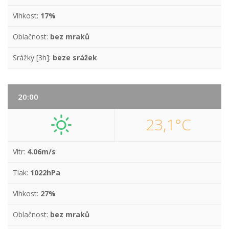
Vlhkost:
17%
Oblačnost:
bez mraků
Srážky [3h]:
beze srážek
20:00
23,1°C
Vítr:
4.06m/s
Tlak:
1022hPa
Vlhkost:
27%
Oblačnost:
bez mraků