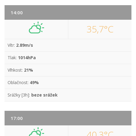
14:00
35,7°C
Vítr:
2.89m/s
Tlak:
1014hPa
Vlhkost:
21%
Oblačnost:
49%
Srážky [3h]:
beze srážek
17:00
40,3°C