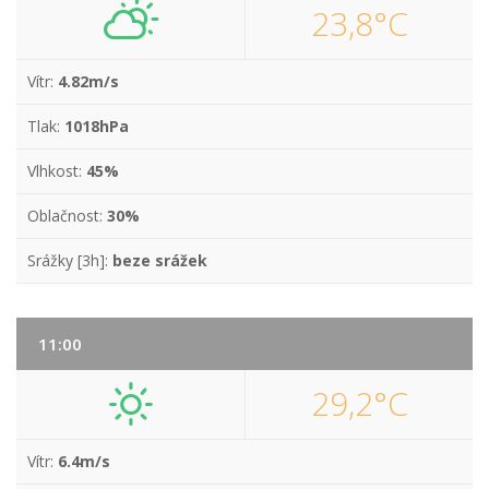
23,8°C
Vítr:
4.82m/s
Tlak:
1018hPa
Vlhkost:
45%
Oblačnost:
30%
Srážky [3h]:
beze srážek
11:00
29,2°C
Vítr:
6.4m/s