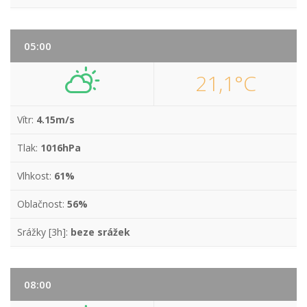
05:00
21,1°C
Vítr:
4.15m/s
Tlak:
1016hPa
Vlhkost:
61%
Oblačnost:
56%
Srážky [3h]:
beze srážek
08:00