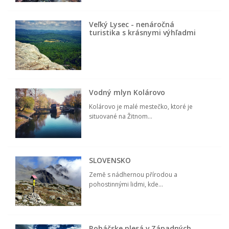
Veľký Lysec - nenáročná
turistika s krásnymi výhľadmi
Vodný mlyn Kolárovo
Kolárovo je malé mestečko, ktoré je
situované na Žitnom...
SLOVENSKO
Země s nádhernou přírodou a
pohostinnými lidmi, kde...
Roháčske plesá v Západných