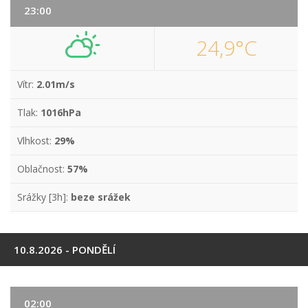
23:00
24,9°C
Vítr:
2.01m/s
Tlak:
1016hPa
Vlhkost:
29%
Oblačnost:
57%
Srážky [3h]:
beze srážek
10.8.2026 - PONDĚLÍ
02:00