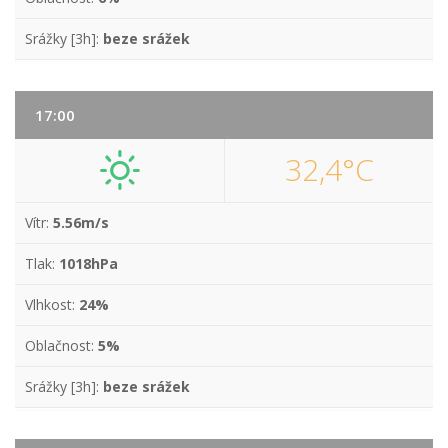
Srážky [3h]:
beze srážek
17:00
32,4°C
Vítr:
5.56m/s
Tlak:
1018hPa
Vlhkost:
24%
Oblačnost:
5%
Srážky [3h]:
beze srážek