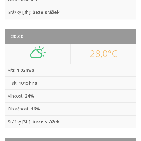
Srážky [3h]:
beze srážek
20:00
28,0°C
Vítr:
1.92m/s
Tlak:
1015hPa
Vlhkost:
24%
Oblačnost:
16%
Srážky [3h]:
beze srážek