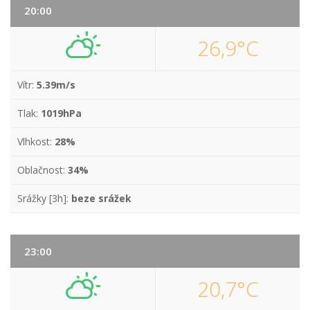
20:00
26,9°C
Vítr:
5.39m/s
Tlak:
1019hPa
Vlhkost:
28%
Oblačnost:
34%
Srážky [3h]:
beze srážek
23:00
20,7°C