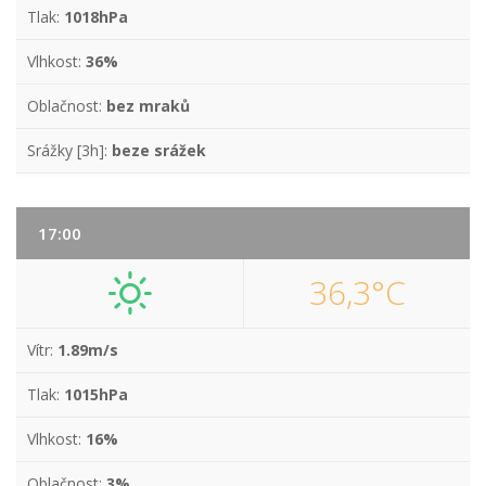
Tlak:
1018hPa
Vlhkost:
36%
Oblačnost:
bez mraků
Srážky [3h]:
beze srážek
17:00
36,3°C
Vítr:
1.89m/s
Tlak:
1015hPa
Vlhkost:
16%
Oblačnost:
3%