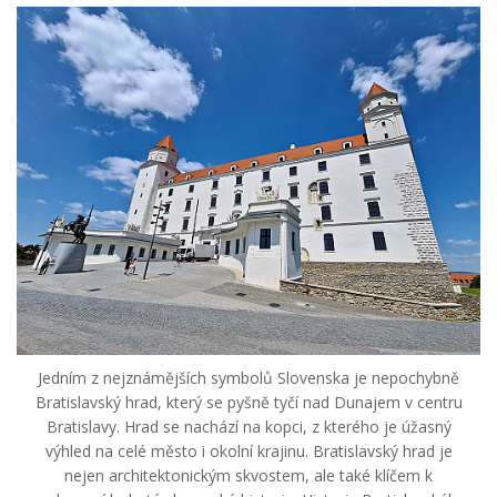
Jedním z nejznámějších symbolů Slovenska je nepochybně
Bratislavský hrad, který se pyšně tyčí nad Dunajem v centru
Bratislavy. Hrad se nachází na kopci, z kterého je úžasný
výhled na celé město i okolní krajinu. Bratislavský hrad je
nejen architektonickým skvostem, ale také klíčem k