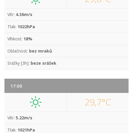
Vítr:
4.36m/s
Tlak:
1022hPa
Vlhkost:
18%
Oblačnost:
bez mraků
Srážky [3h]:
beze srážek
17:00
29,7°C
Vítr:
5.22m/s
Tlak:
1021hPa