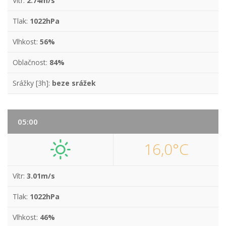
Vítr:
2.74m/s
Tlak:
1022hPa
Vlhkost:
56%
Oblačnost:
84%
Srážky [3h]:
beze srážek
05:00
16,0°C
Vítr:
3.01m/s
Tlak:
1022hPa
Vlhkost:
46%