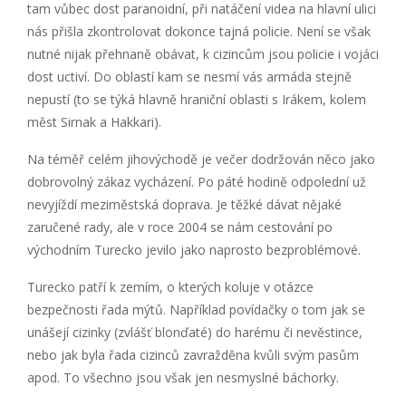
tam vůbec dost paranoidní, při natáčení videa na hlavní ulici
nás přišla zkontrolovat dokonce tajná policie. Není se však
nutné nijak přehnaně obávat, k cizincům jsou policie i vojáci
dost uctiví. Do oblastí kam se nesmí vás armáda stejně
nepustí (to se týká hlavně hraniční oblasti s Irákem, kolem
měst Sirnak a Hakkari).
Na téměř celém jihovýchodě je večer dodržován něco jako
dobrovolný zákaz vycházení. Po páté hodině odpolední už
nevyjíždí meziměstská doprava. Je těžké dávat nějaké
zaručené rady, ale v roce 2004 se nám cestování po
východním Turecko jevilo jako naprosto bezproblémové.
Turecko patří k zemím, o kterých koluje v otázce
bezpečnosti řada mýtů. Například povídačky o tom jak se
unášejí cizinky (zvlášť blonďaté) do harému či nevěstince,
nebo jak byla řada cizinců zavražděna kvůli svým pasům
apod. To všechno jsou však jen nesmyslné báchorky.