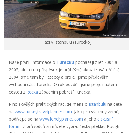
Taxi v Istanbulu (Turecko)
Naše první informace o
Turecku
pocházejí z let 2004 a
2005, ale tento příspěvek je průběžně aktualizován. V létě
2004 jsme tam byli letecky a projeli jsme především
východní část Turecka. O rok později jsme projeli autem
cestou z
Řecka
západním pobřeží Turecka.
Plno skvělých praktických rad, zejména o
Istanbulu
najdete
na
www.turkeytravelplanner.com
. Jako pro všechny země,
podívejte se na
www.lonelyplanet.com
a jeho
diskusní
fórum
. Z průvodců si můžete vybrat český překlad Rough