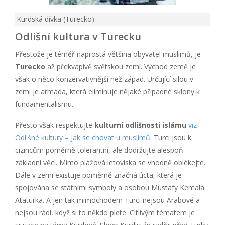
Kurdská dívka (Turecko)
Odlišní kultura v Turecku
Přestože je téměř naprostá většina obyvatel muslimů, je
Turecko
až překvapivě světskou zemí. Východ země je
však o něco konzervativnější než západ. Určující silou v
zemi je armáda, která eliminuje nějaké případné sklony k
fundamentalismu.
Přesto však respektujte
kulturní odlišnosti islámu
viz
Odlišné kultury – Jak se chovat u muslimů
. Turci jsou k
cizincům poměrně tolerantní, ale dodržujte alespoň
základní věci. Mimo plážová letoviska se vhodně oblékejte.
Dále v zemi existuje poměrně značná úcta, která je
spojována se státními symboly a osobou Mustafy Kemala
Atatürka. A jen tak mimochodem Turci nejsou Arabové a
nejsou rádi, když si to někdo plete. Citlivým tématem je