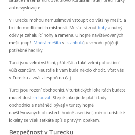
situace na téma Kurdové. Slovo Kurdistán raději před Turky
ani nevyslovujte.
V Turecku mohou nemuslimové vstoupit do většiny mešit, a
to i do modlitebních místností. Musíte si zout
boty
a nutný
oděv je zahalující nohy a ramena. U hojně navštěvovaných
mešit (např.
Modrá mešita
v
Istanbulu
) u vchodu půjčují
potřebné hadříky.
Turci jsou velmi vstřícní, přátelští a také velmi pohostinní
vůči cizincům. Neustále k vám bude někdo chodit, vítat vás
v Turecku a zvát alespoň na čaj.
Turci jsou rození obchodníci. V turistických lokalitách budete
muset dost
smlouvat
. Stejně jako jinde platí i tady:
obchodníci a naháněči bývají v turisty hojně
navštěvovaných oblastech hodně aseritivní, mimo turistické
lokality se však setkáte spíš s pravým opakem.
Bezpečnost v Turecku