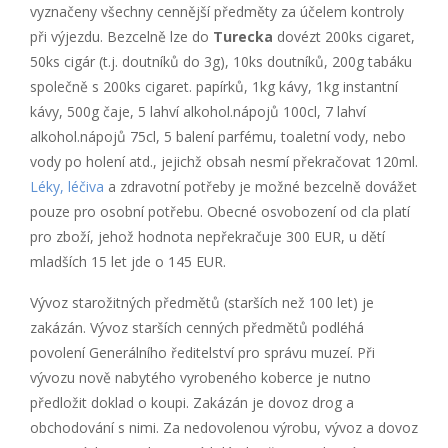
vyznačeny všechny cennější předměty za účelem kontroly
při výjezdu. Bezcelně lze do
Turecka
dovézt 200ks cigaret,
50ks cigár (t.j. doutníků do 3g), 10ks doutníků, 200g tabáku
společně s 200ks cigaret. papírků, 1kg kávy, 1kg instantní
kávy, 500g čaje, 5 lahví alkohol.nápojů 100cl, 7 lahví
alkohol.nápojů 75cl, 5 balení parfému, toaletní vody, nebo
vody po holení atd., jejichž obsah nesmí překračovat 120ml.
Léky, léčiva
a zdravotní potřeby je možné bezcelně dovážet
pouze pro osobní potřebu. Obecné osvobození od cla platí
pro zboží, jehož hodnota nepřekračuje 300 EUR, u dětí
mladších 15 let jde o 145 EUR.
Vývoz starožitných předmětů (starších než 100 let) je
zakázán. Vývoz starších cenných předmětů podléhá
povolení Generálního ředitelství pro správu muzeí. Při
vývozu nově nabytého vyrobeného koberce je nutno
předložit doklad o koupi. Zakázán je dovoz drog a
obchodování s nimi. Za nedovolenou výrobu, vývoz a dovoz