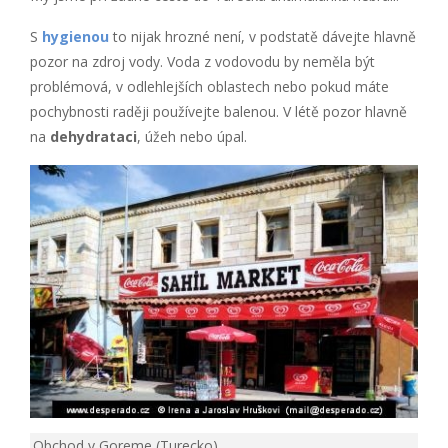
S
hygienou
to nijak hrozné není, v podstatě dávejte hlavně
pozor na zdroj vody. Voda z vodovodu by neměla být
problémová, v odlehlejších oblastech nebo pokud máte
pochybnosti raději používejte balenou. V létě pozor hlavně
na
dehydrataci
, úžeh nebo úpal.
Obchod v Goreme (Turecko)