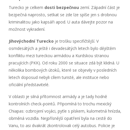
Turecko je celkem
dosti bezpečnou
zemí. Západní část je
bezpečná naprosto, setkat se zde lze spíše jen s drobnou
kriminalitou jako kapsáři apod. U auta dávejte pozor na
možnost vykradení.
Jihovýchodní Turecko
je trošku specifičtější. V
osmdesátých a ještě i devadesátých letech bylo dějištěm
konfliktu mezi tureckou armádou a Kurdskou stranou
pracujících (PKK). Od roku 2000 se situace zdá být klidná. U
několika bombových útoků, které se objevily v posledních
letech doposud nebyli cílem turisté, ale instituce nebo
oficiální představitelé.
V oblasti je silná přítomnost armády a je tady hodně
kontrolních check-pointů. Připomíná to trochu mexický
Chiapas: ozbrojení vojáci, pytle s pískem, kulometná hnízda,
obrněná vozidla. Nejpřísnější opatření byla na cestě do
Vanu, to asi dvakrát zkontrolovali celý autobus. Policie je