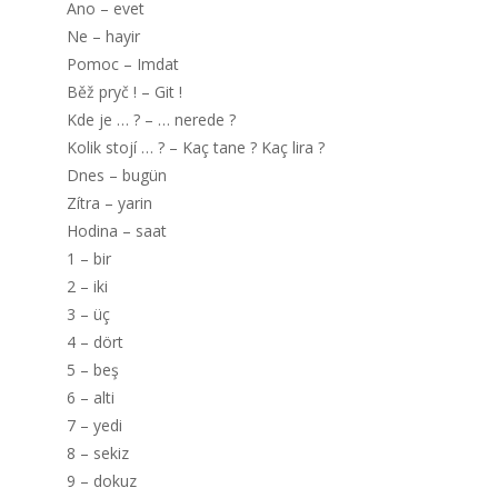
Ano – evet
Ne – hayir
Pomoc – Imdat
Běž pryč ! – Git !
Kde je … ? – … nerede ?
Kolik stojí … ? – Kaç tane ? Kaç lira ?
Dnes – bugün
Zítra – yarin
Hodina – saat
1 – bir
2 – iki
3 – üç
4 – dört
5 – beş
6 – alti
7 – yedi
8 – sekiz
9 – dokuz