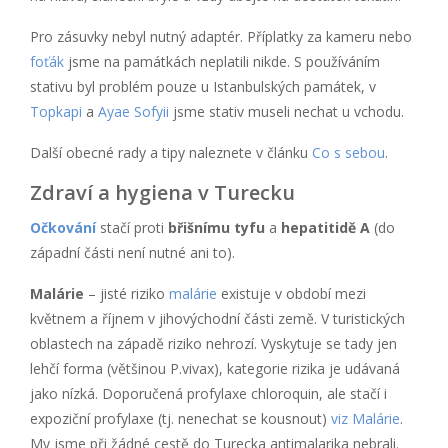
Pro zásuvky nebyl nutný adaptér. Příplatky za kameru nebo
foťák
jsme na památkách neplatili nikde. S používáním
stativu byl problém pouze u Istanbulských památek, v
Topkapi
a
Ayae Sofyii
jsme stativ museli nechat u vchodu.
Další obecné rady a tipy naleznete v článku
Co s sebou
.
Zdraví a hygiena v Turecku
Očkování
stačí proti
břišnímu tyfu
a
hepatitidě A
(do
západní části není nutné ani to).
Malárie
– jisté riziko
malárie
existuje v období mezi
květnem a říjnem v jihovýchodní části země. V turistických
oblastech na západě riziko nehrozí. Vyskytuje se tady jen
lehčí forma (většinou P.vivax), kategorie rizika je udávaná
jako nízká. Doporučená profylaxe chloroquin, ale stačí i
expoziční profylaxe (tj. nenechat se kousnout)
viz Malárie
.
My jsme při žádné cestě do Turecka antimalarika nebrali.