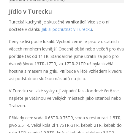
Jídlo v Turecku
Turecká kuchyně je skutečně
vynikající
. Více se o ní
dočtete v článku
Jak si pochutnat v Turecku
.
Ceny se liší podle lokalit. Východ země je jako v ostatních
věcech mnohem levnější. Obecně oběd nebo večeři pro dva
pořídíte tak od 11TR. Standardně jsme utratili za jídlo pro
dva většinou 13TR-17TR, za 17TR-21TR už byla skvělá
hostina s masem na grilu. Pití bude v létě vzhledem k vedru
asi podstatnou složkou nákladů na jídlo.
V Turecku se také vyskytují západní fast-foodové řetězce,
najdete je většinou ve velkých městech jako Istanbul nebo
Trabzon.
Příklady cen: voda 0.65TR-0.75TR, voda v restauraci 1.5TR,
pivo 2.5TR, velká kola 2l 1.75TR-3TR, kebab 2TR, kebab do
ruky 1TR, sendvič 0.5TR, kuřecí kebab s oblohou 3.5TR,