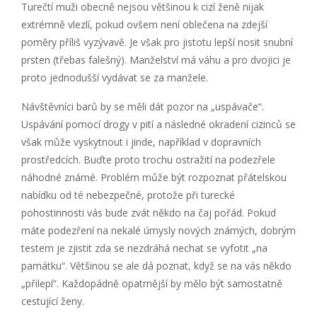
Turečtí muži obecně nejsou většinou k cizí ženě nijak
extrémně vlezlí, pokud ovšem není oblečena na zdejší
poměry příliš vyzývavě. Je však pro jistotu lepší nosit snubní
prsten (třebas falešný). Manželství má váhu a pro dvojici je
proto jednodušší vydávat se za manžele.
Návštěvníci barů by se měli dát pozor na „uspávače“.
Uspávání pomocí drogy v pití a následné okradení cizinců se
však může vyskytnout i jinde, například v dopravních
prostředcích. Buďte proto trochu ostražití na podezřele
náhodné známé. Problém může být rozpoznat přátelskou
nabídku od té nebezpečné, protože při turecké
pohostinnosti vás bude zvát někdo na čaj pořád. Pokud
máte podezření na nekalé úmysly nových známých, dobrým
testem je zjistit zda se nezdráhá nechat se vyfotit „na
památku“. Většinou se ale dá poznat, když se na vás někdo
„přilepí“. Každopádně opatrnější by mělo být samostatně
cestující ženy.