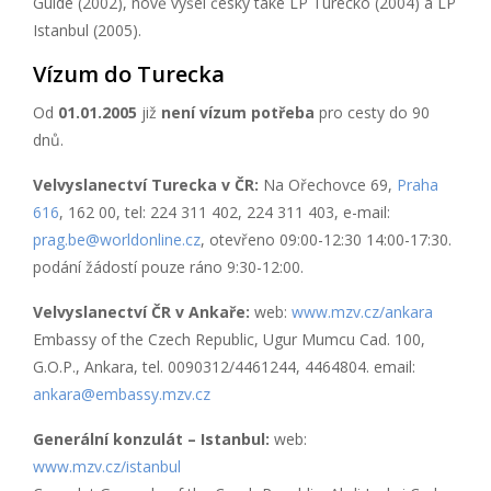
Guide (2002), nově vyšel česky také LP Turecko (2004) a LP
Istanbul (2005).
Vízum do Turecka
Od
01.01.2005
již
není vízum potřeba
pro cesty do 90
dnů.
Velvyslanectví Turecka v ČR:
Na Ořechovce 69,
Praha
616
, 162 00, tel: 224 311 402, 224 311 403, e-mail:
prag.be@worldonline.cz
, otevřeno 09:00-12:30 14:00-17:30.
podání žádostí pouze ráno 9:30-12:00.
Velvyslanectví ČR v Ankaře:
web:
www.mzv.cz/ankara
Embassy of the Czech Republic, Ugur Mumcu Cad. 100,
G.O.P., Ankara, tel. 0090312/4461244, 4464804. email:
ankara@embassy.mzv.cz
Generální konzulát – Istanbul:
web:
www.mzv.cz/istanbul