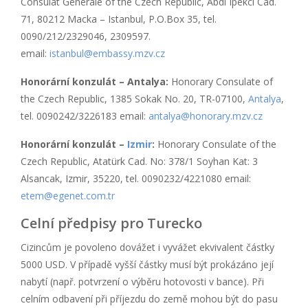
Consulat Generale of the Czech Republic, Abdi Ipekci Cad.
71, 80212 Macka – Istanbul, P.O.Box 35, tel.
0090/212/2329046, 2309597.
email:
istanbul@embassy.mzv.cz
Honorární konzulát – Antalya:
Honorary Consulate of
the Czech Republic, 1385 Sokak No. 20, TR-07100,
Antalya
,
tel. 0090242/3226183 email:
antalya@honorary.mzv.cz
Honorární konzulát –
Izmir
:
Honorary Consulate of the
Czech Republic, Atatürk Cad. No: 378/1 Soyhan Kat: 3
Alsancak, Izmir, 35220, tel. 0090232/4221080 email:
etem@egenet.com.tr
Celní předpisy pro Turecko
Cizincům je povoleno dovážet i vyvážet ekvivalent částky
5000 USD. V případě vyšší částky musí být prokázáno její
nabytí (např. potvrzení o výběru hotovosti v bance). Při
celním odbavení při příjezdu do země mohou být do pasu