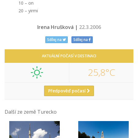
10 – on
20 – yirmi
Irena Hrušková |
22.3.2006
Sdílej na
Sdílej na
AKTUÁLNÍ POČASÍ V DESTINACI
25,8°C
Předpověď počasí
Další ze země Turecko