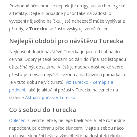
Rozhodně přes hranice nepašujte drogy, ani archeologické
artefakty. Dejte si případně pozor také na žádosti o
vyvezení nějakého balíčku. Jisté nebezpečí může vyplývat z
přírody, v
Turecku
se často vyskytují zemětřesení.
Nejlepší období pro návštěvu Turecka
Nejlepší období k návštěvě Turecka je jaro od dubna do
června. Dobrý je také podzim od září do října. Od listopadu
už začíná být dost zima. V létě je naopak dost velké vedro,
přesto je to však největší sezóna a na hlavních památkách
je v tuto dobu nejvíc turistů.
viz Turecko - Zeměpis a
podnebí
. Jaké je aktuální počasí v Turecku naleznete na
stránce
Aktuální počasí v Turecku
Co s sebou do Turecka
Oblečení
si vemte lehké, nejlépe bavlněné. V létě rozhodně
nepodceňujte ochranu před sluncem. Mějte s sebou něco
na hlavu, sluneční brýle a vždy dbejte na dostatek tekutin.