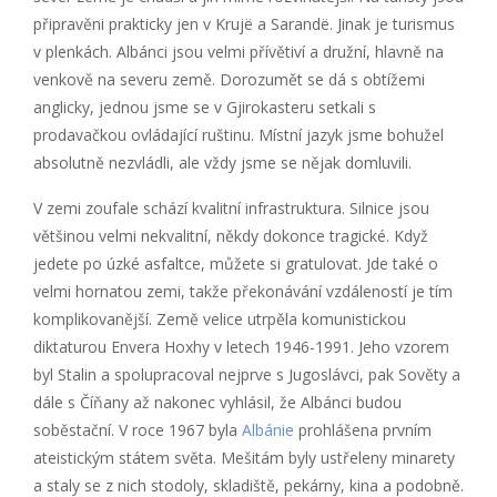
připravěni prakticky jen v Krujë a Sarandë. Jinak je turismus
v plenkách. Albánci jsou velmi přívětiví a družní, hlavně na
venkově na severu země. Dorozumět se dá s obtížemi
anglicky, jednou jsme se v Gjirokasteru setkali s
prodavačkou ovládající ruštinu. Místní jazyk jsme bohužel
absolutně nezvládli, ale vždy jsme se nějak domluvili.
V zemi zoufale schází kvalitní infrastruktura. Silnice jsou
většinou velmi nekvalitní, někdy dokonce tragické. Když
jedete po úzké asfaltce, můžete si gratulovat. Jde také o
velmi hornatou zemi, takže překonávání vzdáleností je tím
komplikovanější. Země velice utrpěla komunistickou
diktaturou Envera Hoxhy v letech 1946-1991. Jeho vzorem
byl Stalin a spolupracoval nejprve s Jugoslávci, pak Sověty a
dále s Číňany až nakonec vyhlásil, že Albánci budou
soběstační. V roce 1967 byla
Albánie
prohlášena prvním
ateistickým státem světa. Mešitám byly ustřeleny minarety
a staly se z nich stodoly, skladiště, pekárny, kina a podobně.