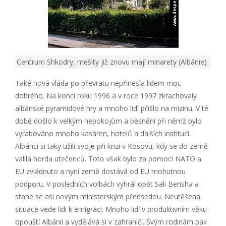
Centrum Shkodry, mešity již znovu mají minarety (Albánie)
Také nová vláda po převratu nepřinesla lidem moc
dobrého. Na konci roku 1996 a v roce 1997 zkrachovaly
albánské pyramidové hry a mnoho lidí přišlo na mizinu. V té
době došlo k velkým nepokojům a běsnění při němž bylo
vyrabováno mnoho kasáren, hotelů a dalších institucí.
Albánci si taky užili svoje při krizi v Kosovu, kdy se do země
valila horda utečenců. Toto však bylo za pomoci NATO a
EU zvládnuto a nyní země dostává od EU mohutnou
podporu. V posledních volbách vyhrál opět Sali Berisha a
stane se asi novým ministerským předsedou. Neutěšená
situace vede lidi k emigraci. Mnoho lidí v produktivním věku
opouští Albánii a vydělává si v zahraničí. Svým rodinám pak