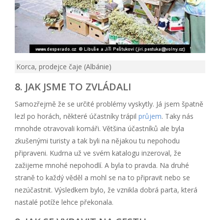
Korca, prodejce čaje (Albánie)
8. JAK JSME TO ZVLÁDALI
Samozřejmě že se určité problémy vyskytly. Já jsem špatně
lezl po horách, některé účastníky trápil
průjem
. Taky nás
mnohde otravovali komáři. Většina účastníků ale byla
zkušenými turisty a tak byli na nějakou tu nepohodu
připraveni. Kudrna už ve svém katalogu inzeroval, že
zažijeme mnohé nepohodlí. A byla to pravda. Na druhé
straně to každý věděl a mohl se na to připravit nebo se
nezúčastnit. Výsledkem bylo, že vznikla dobrá parta, která
nastalé potíže lehce překonala.