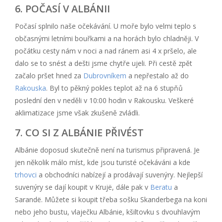
6. POČASÍ V ALBÁNII
Počasí splnilo naše očekávání. U moře bylo velmi teplo s
občasnými letními bouřkami a na horách bylo chladněji. V
počátku cesty nám v noci a nad ránem asi 4 x pršelo, ale
dalo se to snést a dešti jsme chytře ujeli. Při cestě zpět
začalo pršet hned za
Dubrovníkem
a nepřestalo až do
Rakouska
. Byl to pěkný pokles teplot až na 6 stupňů
poslední den v neděli v 10:00 hodin v Rakousku. Veškeré
aklimatizace jsme však zkušeně zvládli.
7. CO SI Z ALBÁNIE PŘIVÉST
Albánie doposud skutečně není na turismus připravená. Je
jen několik málo míst, kde jsou turisté očekáváni a kde
trhovci
a obchodníci nabízejí a prodávají suvenýry. Nejlepší
suvenýry se dají koupit v Krujë, dále pak v
Beratu
a
Sarandë. Můžete si koupit třeba sošku Skanderbega na koni
nebo jeho bustu, vlaječku Albánie, kšiltovku s dvouhlavým