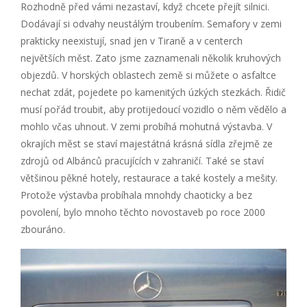
Rozhodně před vámi nezastaví, když chcete přejít silnici.
Dodávají si odvahy neustálým troubením. Semafory v zemi
prakticky neexistují, snad jen v Tiraně a v centerch
největších měst. Zato jsme zaznamenali několik kruhových
objezdů. V horských oblastech země si můžete o asfaltce
nechat zdát, pojedete po kamenitých úzkých stezkách. Řidič
musí pořád troubit, aby protijedoucí vozidlo o něm vědělo a
mohlo včas uhnout. V zemi probíhá mohutná výstavba. V
okrajích měst se staví majestátná krásná sídla zřejmě ze
zdrojů od Albánců pracujících v zahraničí. Také se staví
většinou pěkné hotely, restaurace a také kostely a mešity.
Protože výstavba probíhala mnohdy chaoticky a bez
povolení, bylo mnoho těchto novostaveb po roce 2000
zbouráno.