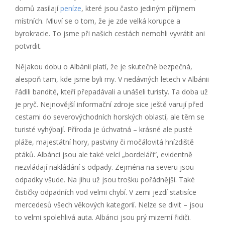
domů zasílají
peníze
, které jsou často jediným příjmem
místních. Mluví se o tom, že je zde velká korupce a
byrokracie. To jsme při našich cestách nemohli vyvrátit ani
potvrdit.
Nějakou dobu o Albánii platí, že je skutečně bezpečná,
alespoň tam, kde jsme byli my. V nedávných letech v Albánii
řádili bandité, kteří přepadávali a unášeli turisty. Ta doba už
je pryč. Nejnovější informační zdroje sice ještě varují před
cestami do severovýchodních horských oblastí, ale těm se
turisté vyhýbají. Příroda je úchvatná – krásné ale pusté
pláže, majestátní hory, pastviny či močálovitá hnízdiště
ptáků. Albánci jsou ale také velcí „bordeláři“, evidentně
nezvládají nakládání s odpady. Zejména na severu jsou
odpadky všude. Na jihu už jsou trošku pořádnější. Také
čističky odpadních vod velmi chybí. V zemi jezdí statisíce
mercedesů všech věkových kategorií. Nelze se divit – jsou
to velmi spolehlivá auta. Albánci jsou prý mizerní řidiči.