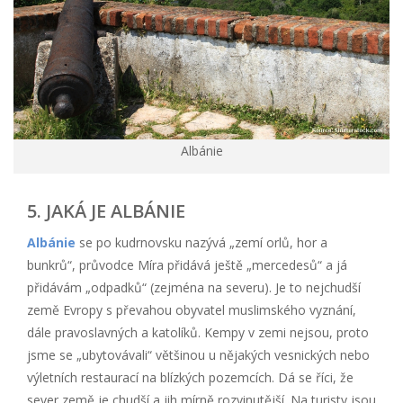
Albánie
5. JAKÁ JE ALBÁNIE
Albánie
se po kudrnovsku nazývá „zemí orlů, hor a
bunkrů“, průvodce Míra přidává ještě „mercedesů“ a já
přidávám „odpadků“ (zejména na severu). Je to nejchudší
země Evropy s převahou obyvatel muslimského vyznání,
dále pravoslavných a katolíků. Kempy v zemi nejsou, proto
jsme se „ubytovávali“ většinou u nějakých vesnických nebo
výletních restaurací na blízkých pozemcích. Dá se říci, že
sever země je chudší a jih mírně rozvinutější. Na turisty jsou