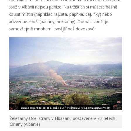
totiž v Albánii nejsou peníze. Na tržištích si můžete běžně
koupit místní (například rajčata, paprika, čaj, fíky) nebo
přivezené zboží (banány, nektaríny). Domácí zboží je
samozřejmě mnohem levnější než dovozové.
Železárny Ocel strany v Elbasanu postavené v 70. letech
Číňany (Albánie)