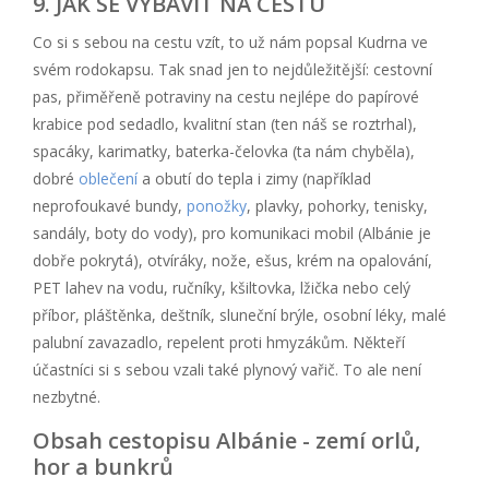
9. JAK SE VYBAVIT NA CESTU
Co si s sebou na cestu vzít, to už nám popsal Kudrna ve
svém rodokapsu. Tak snad jen to nejdůležitější: cestovní
pas, přiměřeně potraviny na cestu nejlépe do papírové
krabice pod sedadlo, kvalitní stan (ten náš se roztrhal),
spacáky, karimatky, baterka-čelovka (ta nám chyběla),
dobré
oblečení
a obutí do tepla i zimy (například
neprofoukavé bundy,
ponožky
, plavky, pohorky, tenisky,
sandály, boty do vody), pro komunikaci mobil (Albánie je
dobře pokrytá), otvíráky, nože, ešus, krém na opalování,
PET lahev na vodu, ručníky, kšiltovka, lžička nebo celý
příbor, pláštěnka, deštník, sluneční brýle, osobní léky, malé
palubní zavazadlo, repelent proti hmyzákům. Někteří
účastníci si s sebou vzali také plynový vařič. To ale není
nezbytné.
Obsah cestopisu Albánie - zemí orlů,
hor a bunkrů