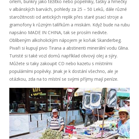
orlem, bunkry jako těžítko nebo popelníky, tašky a hrnečky
v albánských barvách, pohledy za 25 – 50 Leků, dále různé
starožitnosti od antických replik přes staré psací stroje a
gramofony k různým talířkům a miskám. Když bude na rubu
napsáno MADE IN CHINA, tak se prosím nedivte.
Oblíbeným alkoholickým nápojem je koňak Skanderbeg.
Pivaři si kupují pivo Tirana a abstinenti minerální vodu Glina.
Turisté si také vozí domů například olivový olej a sýry.
Můžete si taky zakoupit CD nebo kazetu s místními
populárními popěvky. Jinak je k dostání všechno, ale je
otázkou, zda na to místní se svými příjmy mají peníze.