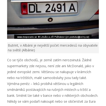
Butrint, v Albánii je největší počet mercedesů na obyvatele
na světě (Albánie)
Co se týče obchodů, je země zatím nerozvinutá. Žádné
supermarkety zde nejsou, není zde ani McDonald, jako v
jediné evropské zemi. Většinou se nakupuje v krámcích
nebo na tržištích, malé samoobsluhy jsou tady také.
Výměna peněz – leků probíhá většinou u legálních
směnárníků postávajících na rušných místech u tržišť a
bank. Směnit lze také v bance nebo v některých obchodech.
Někdy se vám podaří nakoupit nebo se občerstvit za Eura