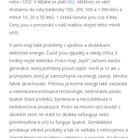
nebo i USD. V Albánii se platí
léky
. Většinou se vám
dostanou do ruky bankovky 100, 200, 500 a 1 000 leků a
mince 10, 20 a 50 leků. 1 česká koruna jsou cca 4 leky.
Ceny jsou v porovnání s naší realitou stejné nebo mírně
nižší.
V zemi mají také problémy s výrobou a dodávkami
elektrické energie. Časté jsou výpadky a někdy třeba 3
hodiny nejde elektrika. Proto mají „lepší“ zařízení vlastní
generátor, který potřebný proud zajistí. Horší je to ale s
průmyslem, který je samozřejmě na energii závislý. Mnoho
fabrik zkrachovalo. Příčinou je kromě energií také zastaralá
a nekonkurenceschopná technologie, nedostatek peněz,
špatné řízení podniků, byrokracie a nerozběhnutá či
nedokončená privatizace. Proto se mnoho věcí dováží z
okolních zemí. Ve státě to zkrátka nefunguje nebo
(přimhouříme-li oči) to funguje špatně. Zemědělství
produkuje zdravé produkty a tak se setkáte s nehnojenou a
chemikáliemi nezasaženou zeleninou a ovocem. Na hnojiva