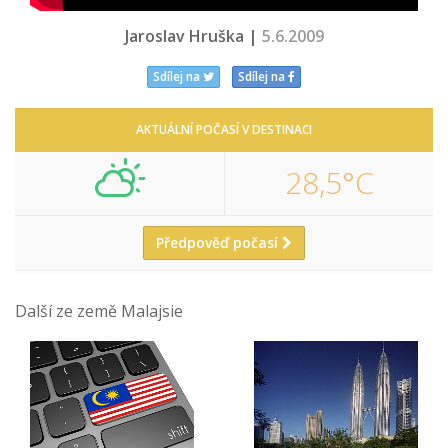
Jaroslav Hruška |
5.6.2009
Sdílej na
Sdílej na
AKTUÁLNÍ POČASÍ V DESTINACI
28,5°C
Předpověď počasí
Další ze země Malajsie