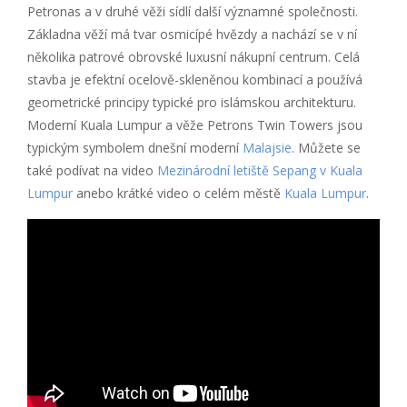
Petronas a v druhé věži sídlí další významné společnosti.
Základna věží má tvar osmicípé hvězdy a nachází se v ní
několika patrové obrovské luxusní nákupní centrum. Celá
stavba je efektní ocelově-skleněnou kombinací a používá
geometrické principy typické pro islámskou architekturu.
Moderní Kuala Lumpur a věže Petrons Twin Towers jsou
typickým symbolem dnešní moderní
Malajsie
. Můžete se
také podívat na video
Mezinárodní letiště Sepang v Kuala
Lumpur
anebo krátké video o celém městě
Kuala Lumpur
.