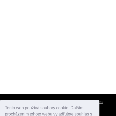
CESTOVNÍ POJIŠTĚNÍ
KONTAKTY
REKLAMA
RSS
Tento web používá soubory cookie. Dalším
procházením tohoto webu vyjadřujete souhlas s