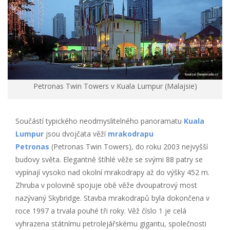
Petronas Twin Towers v Kuala Lumpur (Malajsie)
Součástí typického neodmyslitelného panoramatu
Kuala
Lumpur
jsou dvojčata věží
mrakodrapu
Petronas
(Petronas Twin Towers), do roku 2003 nejvyšší
budovy světa. Elegantně štíhlé věže se svými 88 patry se
vypínají vysoko nad okolní mrakodrapy až do výšky 452 m.
Zhruba v polovině spojuje obě věže dvoupatrový most
nazývaný Skybridge. Stavba mrakodrapů byla dokončena v
roce 1997 a trvala pouhé tři roky. Věž číslo 1 je celá
vyhrazena státnímu petrolejářskému gigantu, společnosti