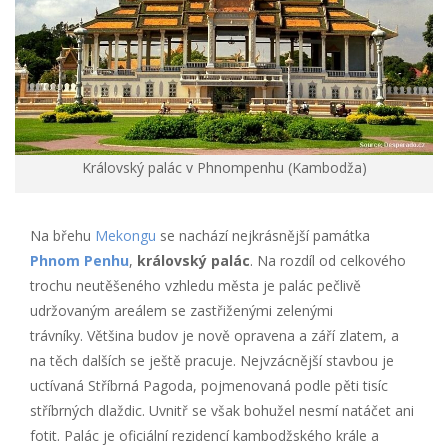
Královský palác v Phnompenhu (Kambodža)
Na břehu
Mekongu
se nachází nejkrásnější památka
Phnom Penhu
,
královský palác
. Na rozdíl od celkového
trochu neutěšeného vzhledu města je palác pečlivě
udržovaným areálem se zastřiženými zelenými
trávníky. Většina budov je nově opravena a září zlatem, a
na těch dalších se ještě pracuje. Nejvzácnější stavbou je
uctívaná Stříbrná Pagoda, pojmenovaná podle pěti tisíc
stříbrných dlaždic. Uvnitř se však bohužel nesmí natáčet ani
fotit. Palác je oficiální rezidencí kambodžského krále a