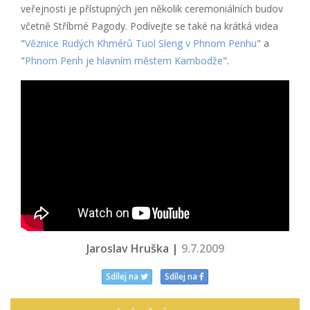
veřejnosti je přístupných jen několik ceremoniálních budov
včetně Stříbrné Pagody. Podívejte se také na krátká videa
"
Věznice Rudých Khmérů Tuol Sleng v Phnom Penhu
" a
"
Phnom Penh je hlavním městem Kambodže
".
Jaroslav Hruška |
9.7.2009
Sdílej na
Sdílej na