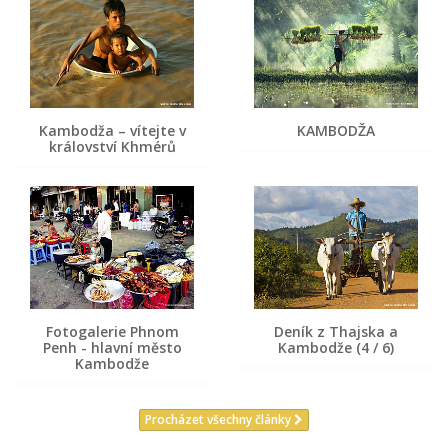
Kambodža – vítejte v
KAMBODŽA
království Khmérů
Fotogalerie Phnom
Deník z Thajska a
Penh - hlavní město
Kambodže (4 / 6)
Kambodže
Procházet všechny články