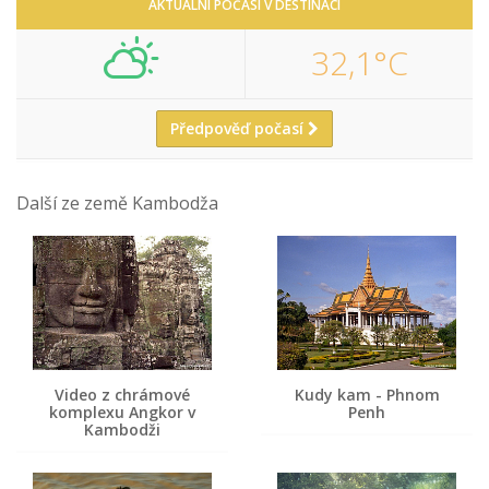
AKTUÁLNÍ POČASÍ V DESTINACI
32,1°C
Předpověď počasí
Další ze země Kambodža
Video z chrámové
Kudy kam - Phnom
komplexu Angkor v
Penh
Kambodži