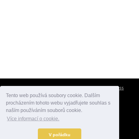
CESTOVNÍ POJIŠTĚNÍ
KONTAKTY
REKLAMA
RSS
Tento web používá soubory cookie. Dalším
procházením tohoto webu vyjadřujete souhlas s
atlasmest.cz
atlaspamatek.info
atlaszemi.info
naším používáním souborů cookie.
Více informací o cookie.
© 2005 - 2026 Desperado.cz. Všechna práva vyhrazena.
Data o počasí jsou přebírána z
OpenWeather
.
V pořádku
Kontakt:
mail@desperado.cz