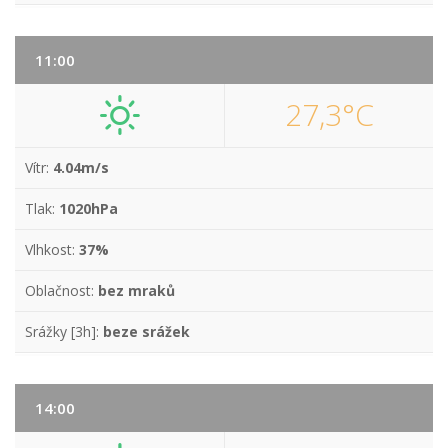
11:00
27,3°C
Vítr:
4.04m/s
Tlak:
1020hPa
Vlhkost:
37%
Oblačnost:
bez mraků
Srážky [3h]:
beze srážek
14:00