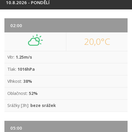
10.8.2026 - PONDĚLÍ
02:00
20,0°C
Vítr:
1.25m/s
Tlak:
1016hPa
Vlhkost:
38%
Oblačnost:
52%
Srážky [3h]:
beze srážek
05:00