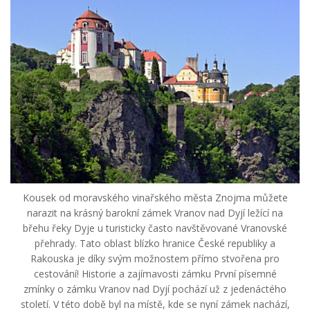
Kousek od moravského vinařského města Znojma můžete
narazit na krásný barokní zámek Vranov nad Dyjí ležící na
břehu řeky Dyje u turisticky často navštěvované Vranovské
přehrady. Tato oblast blízko hranice České republiky a
Rakouska je díky svým možnostem přímo stvořena pro
cestování! Historie a zajímavosti zámku První písemné
zmínky o zámku Vranov nad Dyjí pochází už z jedenáctého
století. V této době byl na místě, kde se nyní zámek nachází,