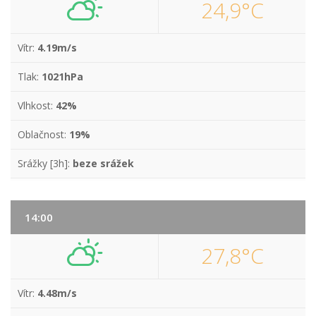
24,9°C
Vítr:
4.19m/s
Tlak:
1021hPa
Vlhkost:
42%
Oblačnost:
19%
Srážky [3h]:
beze srážek
14:00
27,8°C
Vítr:
4.48m/s