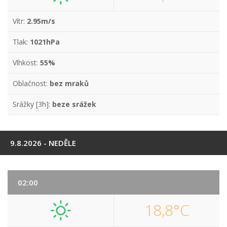
Vítr:
2.95m/s
Tlak:
1021hPa
Vlhkost:
55%
Oblačnost:
bez mraků
Srážky [3h]:
beze srážek
9.8.2026 - NEDĚLE
02:00
18,8°C