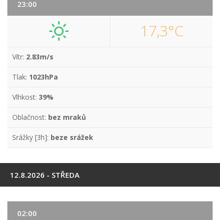
23:00
17,3°C
Vítr:
2.83m/s
Tlak:
1023hPa
Vlhkost:
39%
Oblačnost:
bez mraků
Srážky [3h]:
beze srážek
12.8.2026 - STŘEDA
02:00