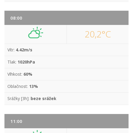
08:00
20,2°C
Vítr:
4.42m/s
Tlak:
1020hPa
Vlhkost:
60%
Oblačnost:
13%
Srážky [3h]:
beze srážek
11:00