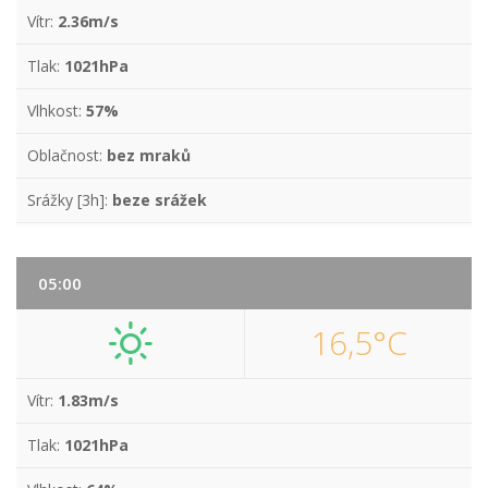
Vítr:
2.36m/s
Tlak:
1021hPa
Vlhkost:
57%
Oblačnost:
bez mraků
Srážky [3h]:
beze srážek
05:00
16,5°C
Vítr:
1.83m/s
Tlak:
1021hPa