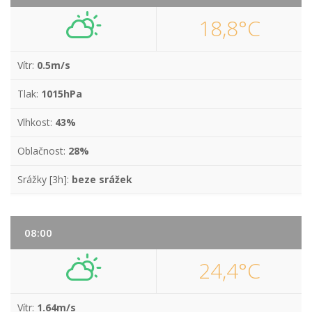
18,8°C
Vítr:
0.5m/s
Tlak:
1015hPa
Vlhkost:
43%
Oblačnost:
28%
Srážky [3h]:
beze srážek
08:00
24,4°C
Vítr:
1.64m/s