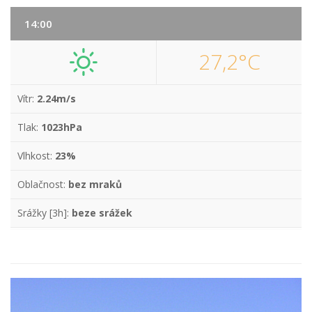
14:00
27,2°C
Vítr:
2.24m/s
Tlak:
1023hPa
Vlhkost:
23%
Oblačnost:
bez mraků
Srážky [3h]:
beze srážek