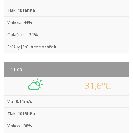
Tlak:
1016hPa
Vlhkost:
44%
Oblačnost:
31%
Srážky [3h]:
beze srážek
11:00
31,6°C
Vítr:
3.11m/s
Tlak:
1015hPa
Vlhkost:
38%