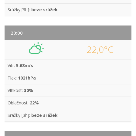
Srážky [3h]:
beze srážek
20:00
22,0°C
Vítr:
5.68m/s
Tlak:
1021hPa
Vlhkost:
30%
Oblačnost:
22%
Srážky [3h]:
beze srážek