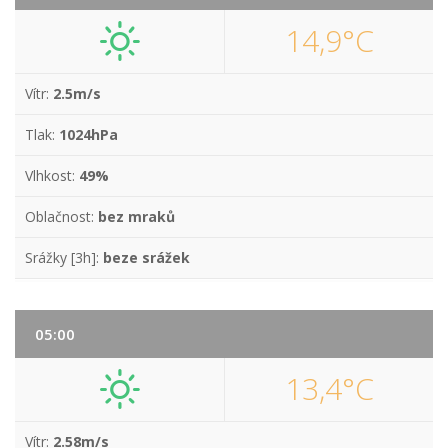
14,9°C
Vítr:
2.5m/s
Tlak:
1024hPa
Vlhkost:
49%
Oblačnost:
bez mraků
Srážky [3h]:
beze srážek
05:00
13,4°C
Vítr:
2.58m/s