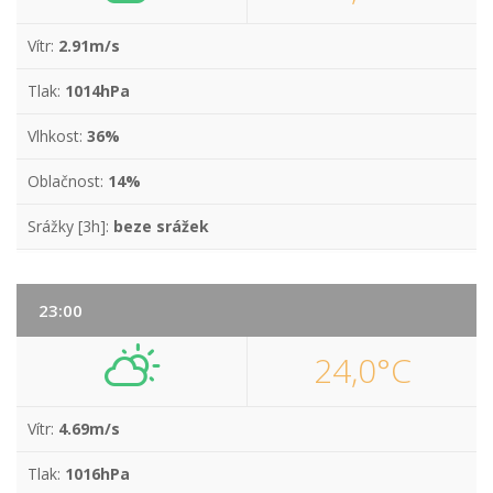
Vítr:
2.91m/s
Tlak:
1014hPa
Vlhkost:
36%
Oblačnost:
14%
Srážky [3h]:
beze srážek
23:00
24,0°C
Vítr:
4.69m/s
Tlak:
1016hPa