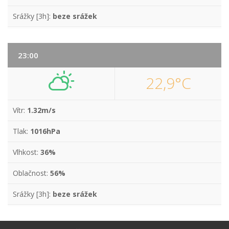
Srážky [3h]:
beze srážek
23:00
22,9°C
Vítr:
1.32m/s
Tlak:
1016hPa
Vlhkost:
36%
Oblačnost:
56%
Srážky [3h]:
beze srážek