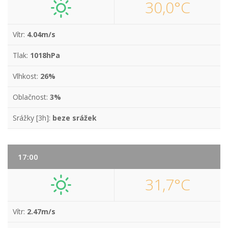
30,0°C
Vítr:
4.04m/s
Tlak:
1018hPa
Vlhkost:
26%
Oblačnost:
3%
Srážky [3h]:
beze srážek
17:00
31,7°C
Vítr:
2.47m/s