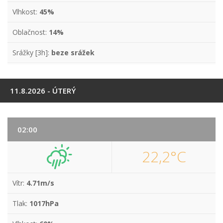
Vlhkost:
45%
Oblačnost:
14%
Srážky [3h]:
beze srážek
11.8.2026 - ÚTERÝ
02:00
22,2°C
Vítr:
4.71m/s
Tlak:
1017hPa