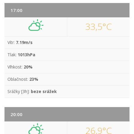
17:00
33,5°C
Vítr:
7.19m/s
Tlak:
1013hPa
Vlhkost:
20%
Oblačnost:
23%
Srážky [3h]:
beze srážek
20:00
26,9°C