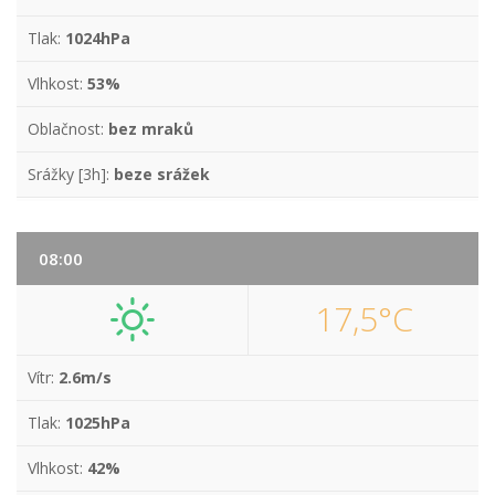
Tlak:
1024hPa
Vlhkost:
53%
Oblačnost:
bez mraků
Srážky [3h]:
beze srážek
08:00
17,5°C
Vítr:
2.6m/s
Tlak:
1025hPa
Vlhkost:
42%