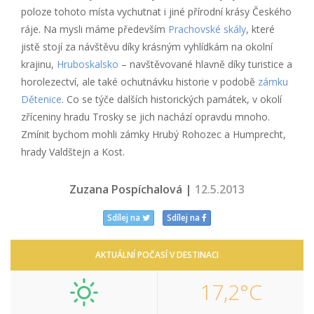
poloze tohoto místa vychutnat i jiné přírodní krásy Českého
ráje. Na mysli máme především
Prachovské skály
, které
jistě stojí za návštěvu díky krásným vyhlídkám na okolní
krajinu,
Hruboskalsko
– navštěvované hlavně díky turistice a
horolezectví, ale také ochutnávku historie v podobě
zámku
Dětenice
. Co se týče dalších historických památek, v okolí
zříceniny hradu Trosky se jich nachází opravdu mnoho.
Zmínit bychom mohli zámky Hrubý Rohozec a Humprecht,
hrady Valdštejn a Kost.
Zuzana Pospíchalová |
12.5.2013
Sdílej na
Sdílej na
AKTUÁLNÍ POČASÍ V DESTINACI
17,2°C