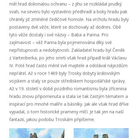
měl hrad dokonalou ochranu – z jihu se rozkládal prudký
svah, na severu bylo vystavěno předhradí a boky hradu pak
chránily již zmíněné čedičové homole. Na vrcholu hradu byly
postaveny dvě věže, které se dochovaly až dodnes. Obě
tyto věže dostaly i své názvy – Baba a Panna. Pro
zajímavost – věž Panna byla pojmenována díky své
nepřístupnosti a nedobytnosti. Zakladatel hradu byl Čeněk
z Vartenberka, po jeho smrti však hrad připadl králi Václavu
IV. Poté hrad často měnil své majitele a odolával nájezdům
nepřátel. Až v roce 1469 byly Trosky dobyty královským
vojskem a staly se pouze střediskem hospodářské správy.
Až v 19. století v době pozdního romantismu byla zřícenina
hradu znovu připomenuta a stala se tak častým tématem a
inspirací pro mnohé malíře a básníky. Jak ale však hrad dříve
vypadal, o tom historické prameny mlčí. Je tak jen na naší
fantazii, jakou podobu Troskám připíšeme.