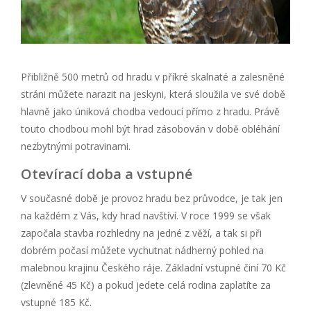
Přibližně 500 metrů od hradu v příkré skalnaté a zalesněné
stráni můžete narazit na jeskyni, která sloužila ve své době
hlavně jako úniková chodba vedoucí přímo z hradu. Právě
touto chodbou mohl být hrad zásobován v době obléhání
nezbytnými potravinami.
Otevírací doba a vstupné
V současné době je provoz hradu bez průvodce, je tak jen
na každém z Vás, kdy hrad navštíví. V roce 1999 se však
započala stavba rozhledny na jedné z věží, a tak si při
dobrém počasí můžete vychutnat nádherný pohled na
malebnou krajinu Českého ráje. Základní vstupné činí 70 Kč
(zlevněné 45 Kč) a pokud jedete celá rodina zaplatíte za
vstupné 185 Kč.