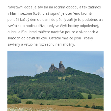
Návštěvní doba je závislá na ročním období, a tak zatímco
v hlavní sezóně (květnu až srpnu) je otevřeno kromě
pondělí každý den od osmi do pěti (v záři je to podobné, ale
zavírá se o hodinu dříve, tedy ve čtyři hodiny odpoledne),
dubnu a říjnu hrad můžete navštívit pouze o víkendech a
svátcích od devíti do čtyř. Ostatní měsíce jsou Trosky
zavřeny a vstup na rozhlednu není možný.