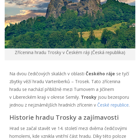
Zřícenina hradu Trosky v Českém ráji (Česká republika)
Na dvou čedičových skalách v oblasti
Českého ráje
se tyčí
zbytky věží hradu Vartenberků – Trosek. Tato zřícenina
hradu se nachází přibližně mezi Turnovem a Jičínem
v Libereckém kraji v okrese Semily.
Trosky
jsou bezesporu
jednou z nejznámějších hradních zřícenin v
České republice
.
Historie hradu Trosky a zajímavosti
Hrad se začal stavět ve 14. století mezi dvěma čedičovými
homolemi, kde vznikla vnitřní část hradu. Díky této poloze