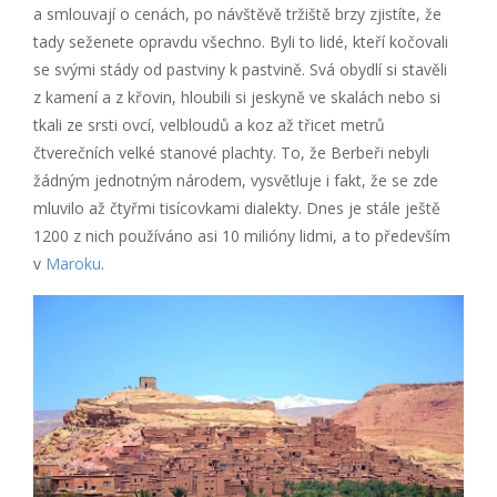
a smlouvají o cenách, po návštěvě tržiště brzy zjistíte, že
tady seženete opravdu všechno. Byli to lidé, kteří kočovali
se svými stády od pastviny k pastvině. Svá obydlí si stavěli
z kamení a z křovin, hloubili si jeskyně ve skalách nebo si
tkali ze srsti ovcí, velbloudů a koz až třicet metrů
čtverečních velké stanové plachty. To, že Berbeři nebyli
žádným jednotným národem, vysvětluje i fakt, že se zde
mluvilo až čtyřmi tisícovkami dialekty. Dnes je stále ještě
1200 z nich používáno asi 10 milióny lidmi, a to především
v
Maroku
.