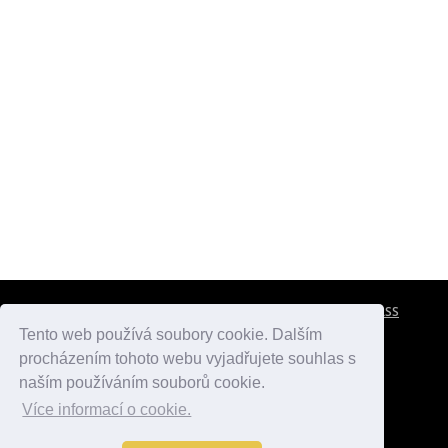
CESTOVNÍ POJIŠTĚNÍ
KONTAKTY
REKLAMA
RSS
Tento web používá soubory cookie. Dalším
procházením tohoto webu vyjadřujete souhlas s
atlasmest.cz
atlaspamatek.info
atlaszemi.info
naším používáním souborů cookie.
Více informací o cookie.
© 2005 - 2026 Desperado.cz. Všechna práva vyhrazena.
Data o počasí jsou přebírána z
OpenWeather
.