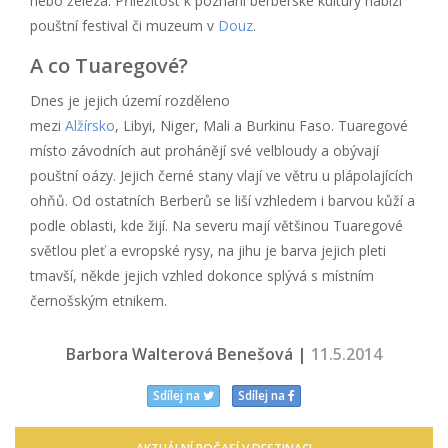
nebo železa. Příležitost k poznání berberské kultury nabízí
pouštní festival či muzeum v
Douz
.
A co Tuaregové?
Dnes je jejich území rozděleno
mezi
Alžírsko
, Libyi, Niger, Mali a Burkinu Faso. Tuaregové
místo závodních aut prohánějí své velbloudy a obývají
pouštní oázy. Jejich černé stany vlají ve větru u plápolajících
ohňů. Od ostatních Berberů se liší vzhledem i barvou kůží a
podle oblasti, kde žijí. Na severu mají většinou Tuaregové
světlou pleť a evropské rysy, na jihu je barva jejich pleti
tmavší, někde jejich vzhled dokonce splývá s místním
černošským etnikem.
Barbora Walterová Benešová |
11.5.2014
Sdílej na
Sdílej na