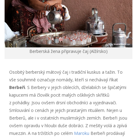
Berberská žena připravuje čaj (Alžírsko)
Osobitý berberský mátový čaj i tradiční kuskus a tažin. To
vše souhrnně označuje nomády, kteří si nechávají říkat
Berbeři
. S Berbery v jejich oblecích, dželabiích se špičatými
kapucemi má člověk pocit malých ošklivých skřítků
z pohádky. Jsou ovšem drsní obchodníci a vyjednavači.
Smlouvání o cenách je jejich prastarým rituálem. Nejen u
Berberů, ale i v ostatních muslimských zemích. Berbeři jsou
ovšem opravdu v hloubi duše dobráci. Z mešity volá a zpívá
muezzin. A na tržištích po celém
Maroku
Berbeři prodávají