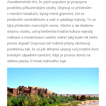
charakteristické tím, že jejich populace je propojena
povětšinu příbuzenskými vztahy. Objevují se především
v menších lokalitách, bývají méně gramotní, živí se
především zemědělstvím a svět si vykládají mýticky. To se
týká především marockých vesnic. Všichni si ale klademe
stejnou otázku, ustojí berberská tradiční kultura nájezdy
civilizace a modernizace našeho světa? Jaký bude mít tento
proces dopad? Doposud své rodinné příjmy obohacují
povětšinou tak, že za pár dirhamů ukazují svůj tradiční život
bohatým západním turistům, když je pozvou domů na
obilnou placku či hrnek mátového čaje.