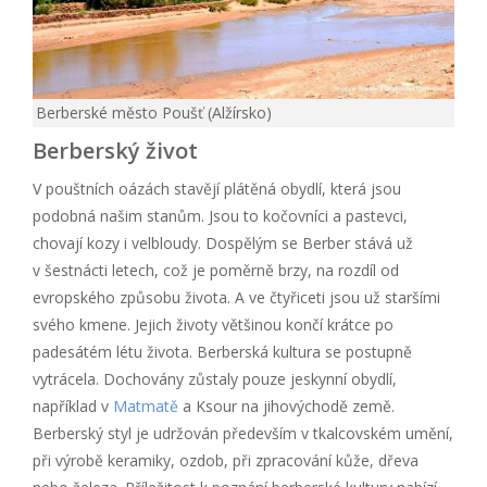
Berberské město Poušť (Alžírsko)
Berberský život
V pouštních oázách stavějí plátěná obydlí, která jsou
podobná našim stanům. Jsou to kočovníci a pastevci,
chovají kozy i velbloudy. Dospělým se Berber stává už
v šestnácti letech, což je poměrně brzy, na rozdíl od
evropského způsobu života. A ve čtyřiceti jsou už staršími
svého kmene. Jejich životy většinou končí krátce po
padesátém létu života. Berberská kultura se postupně
vytrácela. Dochovány zůstaly pouze jeskynní obydlí,
například v
Matmatě
a Ksour na jihovýchodě země.
Berberský styl je udržován především v tkalcovském umění,
při výrobě keramiky, ozdob, při zpracování kůže, dřeva