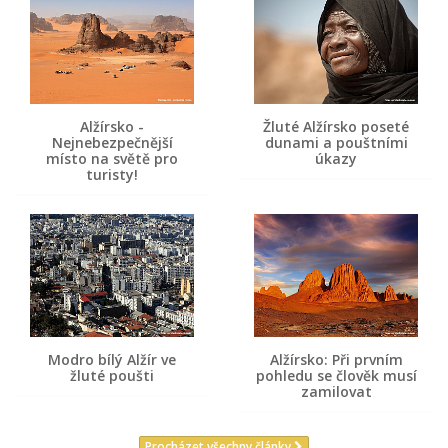
Alžírsko -
Žluté Alžírsko poseté
Nejnebezpečnější
dunami a pouštními
místo na světě pro
úkazy
turisty!
Modro bílý Alžír ve
Alžírsko: Při prvním
žluté poušti
pohledu se člověk musí
zamilovat
Procházet všechny články