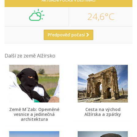
AKTUÁLNÍ POČASÍ V DESTINACI
24,6°C
Předpověď počasí
Další ze země Alžírsko
Země M´Zab: Opevněné
Cesta na východ
vesnice a jedinečná
Alžírska a zpátky
architektura