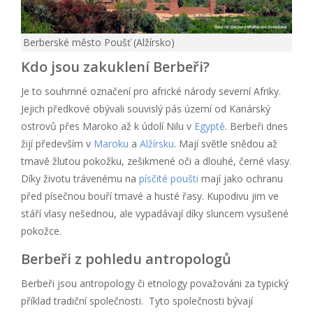
Berberské město Poušť (Alžírsko)
Kdo jsou zakuklení Berbeři?
Je to souhrnné označení pro africké národy severní Afriky.
Jejich předkové obývali souvislý pás území od Kanárský
ostrovů přes Maroko až k údolí Nilu v
Egyptě
. Berbeři dnes
žijí především v
Maroku
a
Alžírsku
. Mají světle snědou až
tmavě žlutou pokožku, zešikmené oči a dlouhé, černé vlasy.
Díky životu trávenému na
písčité poušti
mají jako ochranu
před písečnou bouří tmavé a husté řasy. Kupodivu jim ve
stáří vlasy nešednou, ale vypadávají díky sluncem vysušené
pokožce.
Berbeři z pohledu antropologů
Berbeři jsou antropology či etnology považováni za typický
příklad tradiční společnosti. Tyto společnosti bývají