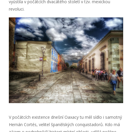
vyústila v počátcích dvacátého století v tzv. mexickou
revoluci.
V počátcích existence dnešní Oaxacy tu měl sídlo i samotný
Hernán Cortés, velitel španělských conquistadorů. Kdo má
zájem o podrobnější historii místní oblasti, udělá nejlépe,