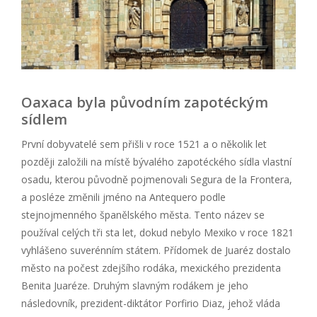
Oaxaca byla původním zapotéckým
sídlem
První dobyvatelé sem přišli v roce 1521 a o několik let
později založili na místě bývalého zapotéckého sídla vlastní
osadu, kterou původně pojmenovali Segura de la Frontera,
a posléze změnili jméno na Antequero podle
stejnojmenného španělského města. Tento název se
používal celých tři sta let, dokud nebylo Mexiko v roce 1821
vyhlášeno suverénním státem. Přídomek de Juaréz dostalo
město na počest zdejšího rodáka, mexického prezidenta
Benita Juaréze. Druhým slavným rodákem je jeho
následovník, prezident-diktátor Porfirio Diaz, jehož vláda