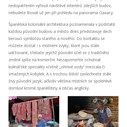
nedopatřením vyhnuli návštěvě interiérů zdejších budov,
nebudete litovat už jen při pohledu na panorama Oaxacy.
Španělská koloniální architektura poznamenala v podstatě
každou původní budovu a město dnes představuje dech
beroucí symbiózu starého a nového. Do kontaktu se
můžete dostat i s místními zvyky, které jsou stále
udržované, třebaže jejichž původní účel se z tradičního
změnil spíše na komerční. Nezapomeňte ochutnat
kulinářské speciality včetně „ohnivé vody“ mezcala či
smažených kobylek. A s trochou štěstí zaslechnete stále
živý původní jazyk, ačkoliv většina místních se spolehlivě
domluví kromě španělštiny a občas anglicky.