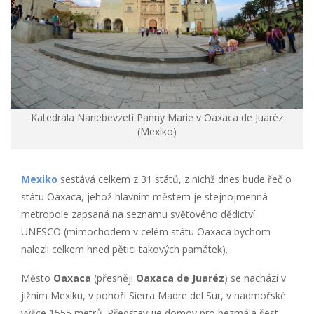
Katedrála Nanebevzetí Panny Marie v Oaxaca de Juaréz
(Mexiko)
Mexiko
sestává celkem z 31 států, z nichž dnes bude řeč o
státu Oaxaca, jehož hlavním městem je stejnojmenná
metropole zapsaná na seznamu světového dědictví
UNESCO (mimochodem v celém státu Oaxaca bychom
nalezli celkem hned pětici takových památek).
Město
Oaxaca
(přesněji
Oaxaca de Juaréz
) se nachází v
jižním Mexiku, v pohoří Sierra Madre del Sur, v nadmořské
výšce 1555 metrů. Představuje domov pro bezmála šest