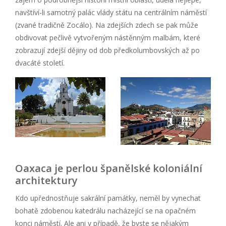
navštíví-li samotný palác vlády státu na centrálním náměstí
(zvané tradičně Zocálo). Na zdejších zdech se pak může
obdivovat pečlivě vytvořeným nástěnným malbám, které
zobrazují zdejší dějiny od dob předkolumbovských až po
dvacáté století.
Oaxaca je perlou španělské koloniální
architektury
Kdo upřednostňuje sakrální památky, neměl by vynechat
bohatě zdobenou katedrálu nacházející se na opačném
konci náměstí. Ale ani v případě, že byste se nějakým