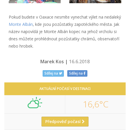
Pokud budete v Oaxace nesmíte vynechat výlet na nedaleký
Monte Albán
, kde jsou pozůstatky zapotéckého města. Jak
název napovídá je Monte Albán kopec na jehož vrcholu si
dnes můžete prohlédnout pozůstatky chrámů, observatoří
nebo hrobek.
Marek Kos |
16.6.2018
Sdílej na
Sdílej na
AKTUÁLNÍ POČASÍ V DESTINACI
16,6°C
Předpověď počasí