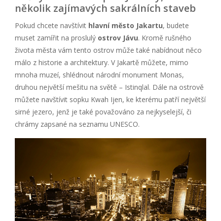
několik zajímavých sakrálních staveb
Pokud chcete navštívit
hlavní město Jakartu
, budete
muset zamířit na proslulý
ostrov Jávu
. Kromě rušného
života města vám tento ostrov může také nabídnout něco
málo z historie a architektury. V Jakartě můžete, mimo
mnoha muzeí, shlédnout národní monument Monas,
druhou největší mešitu na světě – Istinqlal. Dále na ostrově
můžete navštívit sopku Kwah Ijen, ke kterému patří největší
sirné jezero, jenž je také považováno za nejkyselejší, či
chrámy zapsané na seznamu UNESCO.