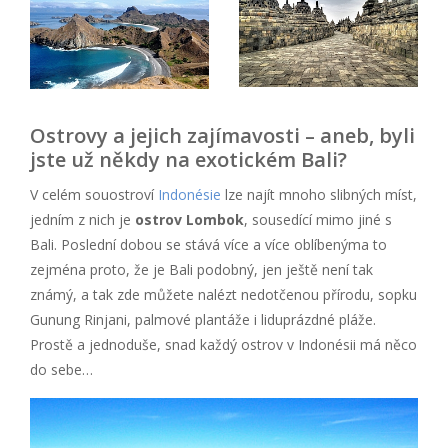
Ostrovy a jejich zajímavosti – aneb, byli
jste už někdy na exotickém Bali?
V celém souostroví
Indonésie
lze najít mnoho slibných míst,
jedním z nich je
ostrov Lombok
, sousedící mimo jiné s
Bali. Poslední dobou se stává více a více oblíbenýma to
zejména proto, že je Bali podobný, jen ještě není tak
známý, a tak zde můžete nalézt nedotčenou přírodu, sopku
Gunung Rinjani, palmové plantáže i liduprázdné pláže.
Prostě a jednoduše, snad každý ostrov v Indonésii má něco
do sebe…