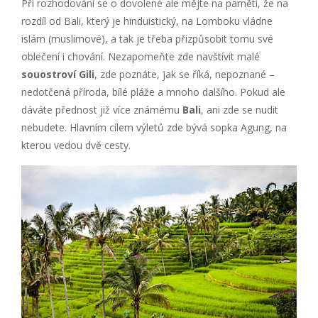
Při rozhodování se o dovolené ale mějte na paměti, že na
rozdíl od Bali, který je hinduistický, na Lomboku vládne
islám (muslimové), a tak je třeba přizpůsobit tomu své
oblečení i chování. Nezapomeňte zde navštívit malé
souostroví Gili
, zde poznáte, jak se říká, nepoznané –
nedotčená příroda, bílé pláže a mnoho dalšího. Pokud ale
dáváte přednost již více známému
Bali
, ani zde se nudit
nebudete. Hlavním cílem výletů zde bývá sopka Agung, na
kterou vedou dvě cesty.