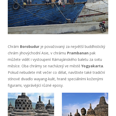
Chrám
Borobudur
je považovaný za největší buddhistický
chrám jihovýchodní Asie, v chrámu
Prambanan
pak
můžete vidět i vystoupení Rámajánského baletu za svitu
měsíce. Oba chrámy se nacházejí ve městě
Yogyakarta
.
Pokud nebudete mít večer co dělat, navštivte také tradiční
stínové divadlo wayang-kulit, hrané speciálními koženými
figurami, vyprávějící různé eposy.