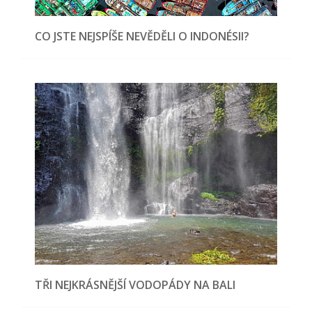
CO JSTE NEJSPÍŠE NEVĚDĚLI O INDONÉSII?
TŘI NEJKRÁSNĚJŠÍ VODOPÁDY NA BALI