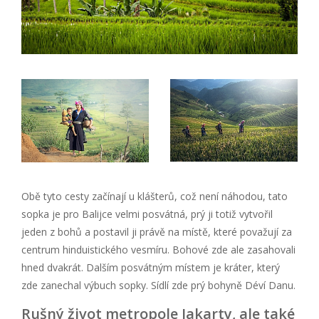
Obě tyto cesty začínají u klášterů, což není náhodou, tato
sopka je pro Balijce velmi posvátná, prý ji totiž vytvořil
jeden z bohů a postavil ji právě na místě, které považují za
centrum hinduistického vesmíru. Bohové zde ale zasahovali
hned dvakrát. Dalším posvátným místem je kráter, který
zde zanechal výbuch sopky. Sídlí zde prý bohyně Déví Danu.
Rušný život metropole Jakarty, ale také