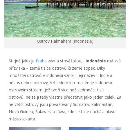
Ostrov Halmahera (Indonésie)
Stejně jako je
Praha
zvaná stověžatou, i
Indonésie
má svá
přízviska – země tisíce ostrovů či země sopek. Díky
množství ostrovů v Indonésii vznikl i její název – Indie a
nésos neboli ostrovy. Vzhledem k tomu, že je Indonésie
ostrovním státem, jež tvoří více než sedmnáct tisíc
ostrovů, nelze ji tedy vlastně představit jako jeden celek. Za
největší ostrovy jsou považovány Sumatra, Kalimantan,
Nová Guinea, Sulawesi a Jáwa, kde se také nachází hlavní
město Jakarta.