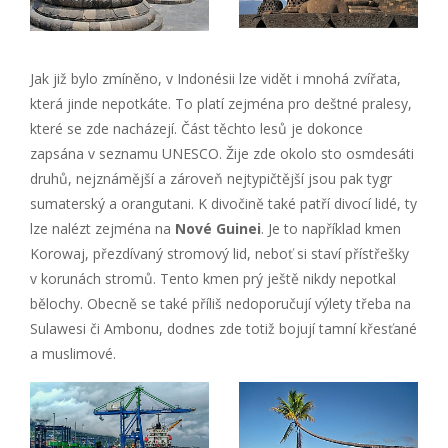
Jak již bylo zmíněno, v Indonésii lze vidět i mnohá zvířata,
která jinde nepotkáte. To platí zejména pro deštné pralesy,
které se zde nacházejí. Část těchto lesů je dokonce
zapsána v seznamu UNESCO. Žije zde okolo sto osmdesáti
druhů, nejznámější a zároveň nejtypičtější jsou pak tygr
sumaterský a orangutani. K divočině také patří divocí lidé, ty
lze nalézt zejména na
Nové Guinei
. Je to například kmen
Korowaj, přezdívaný stromový lid, neboť si staví přístřešky
v korunách stromů. Tento kmen prý ještě nikdy nepotkal
bělochy. Obecně se také příliš nedoporučují výlety třeba na
Sulawesi či Ambonu, dodnes zde totiž bojují tamní křesťané
a muslimové.