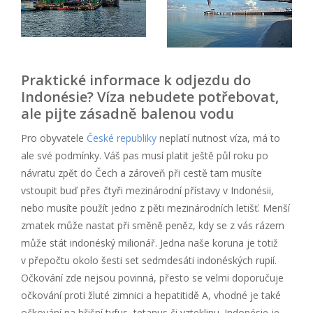
Praktické informace k odjezdu do
Indonésie? Víza nebudete potřebovat,
ale pijte zásadně balenou vodu
Pro obyvatele
České republiky
neplatí nutnost víza, má to
ale své podmínky. Váš pas musí platit ještě půl roku po
návratu zpět do Čech a zároveň při cestě tam musíte
vstoupit buď přes čtyři mezinárodní přístavy v Indonésii,
nebo musíte použít jedno z pěti mezinárodních letišť. Menší
zmatek může nastat při směně peněz, kdy se z vás rázem
může stát indonéský milionář. Jedna naše koruna je totiž
v přepočtu okolo šesti set sedmdesáti indonéských rupií.
Očkování zde nejsou povinná, přesto se velmi doporučuje
očkování proti žluté zimnici a hepatitidě A, vhodné je také
očkování na břišní tyfus, tetanus či vzteklinu. Indonésie je