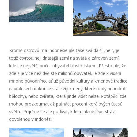
Kromě ostrovů má Indonésie ale také svá další „nej“, je
totiž čtvrtou nejlidnatější zemí na světě a zároveň zemí,
kde se největší počet obyvatel hlásí k islámu. Přesto ale, že
zde žije více než dvě stě milionů obyvatel, je zde k vidění
mnoho původního, ať už původní kultury a kmenové tradice
(v pralesech dokonce stále žijí kmeny, které nikdy nepotkali
bělochy), nebo zvířata, která jinde vidět nelze. Potápěči zde
mohou prozkoumat až patnáct procent korálových útesů
světa. Pojďme se ale podívat, kde a jak nejlépe strávit
dovolenou v Indonésii.