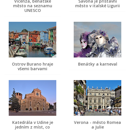
Vicenza, benátské
Savona je přístavní
město na seznamu
město v italské Ligurii
UNESCO
Ostrov Burano hraje
Benátky a karneval
všemi barvami
Katedrála v Udine je
Verona - město Romea
jedním z míst, co
a Julie