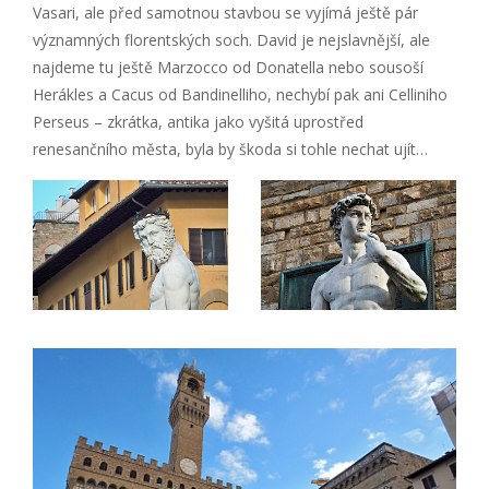
Vasari, ale před samotnou stavbou se vyjímá ještě pár
významných florentských soch. David je nejslavnější, ale
najdeme tu ještě Marzocco od Donatella nebo sousoší
Herákles a Cacus od Bandinelliho, nechybí pak ani Celliniho
Perseus – zkrátka, antika jako vyšitá uprostřed
renesančního města, byla by škoda si tohle nechat ujít…