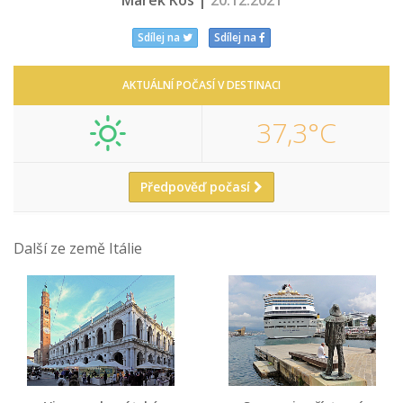
Marek Kos |
20.12.2021
Sdílej na
Sdílej na
AKTUÁLNÍ POČASÍ V DESTINACI
37,3°C
Předpověď počasí
Další ze země Itálie