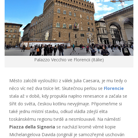
Palazzo Vecchio ve Florencii (Itálie)
Město založili vysloužilci z válek Julia Caesara, je mu tedy o
něco víc než dva tisíce let. Skutečnou perlou se
Florencie
stala až v době, kdy propukla naplno renesance a začala se
šířit do světa, českou kotlinu nevyjímaje. Připomeňme si
také jednu místní stavbu, odkud vládla zdejší elita
toskánskému regionu tvrdě a nesmlouvavě. Na náměstí
Piazza della Signoria
se nachází kromě věrné kopie
Michelangelova Davida (originál je samozřejmě uschován