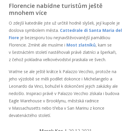
Florencie nabídne turistům ještě
mnohem více
O zdejší katedrále jste už určitě hodně slyšeli, její kupole je
doslova symbolem města.
Cattedrale di Santa Maria del
Fiore
je bezesporu tou nejnavštěvovanější památkou
Florencie. Zmínit ale musíme i
Most zlatníků
, kam se
v šestnáctém století nastěhovali právě zlatníci a šperkaři,
z čehož pokladna velkovévodství praskala ve švech.
Vraťme se ale ještě krátce k Palazzo Vecchio, protože na
jeho výzdobě se měli podílet dokonce i Michelangelo a
Leonardo da Vinci, bohužel k dokončení jejich zakázky ale
nedošlo. Inspiraci právě v Palazzo Vecchio získala i budova
Eagle Warehouse v Brooklynu, městská radnice
v Massachusetts nebo třeba v San Marinu z konce
devatenáctého století.