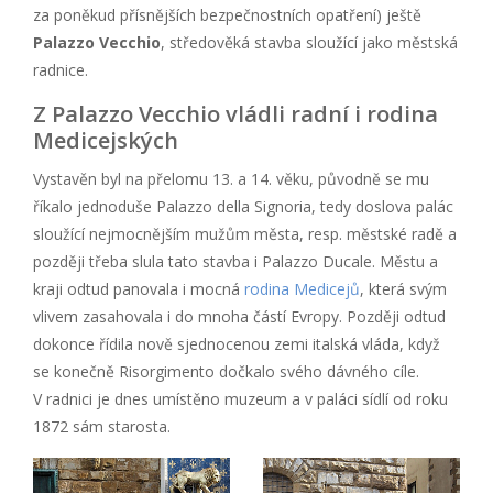
za poněkud přísnějších bezpečnostních opatření) ještě
Palazzo Vecchio
, středověká stavba sloužící jako městská
radnice.
Z Palazzo Vecchio vládli radní i rodina
Medicejských
Vystavěn byl na přelomu 13. a 14. věku, původně se mu
říkalo jednoduše Palazzo della Signoria, tedy doslova palác
sloužící nejmocnějším mužům města, resp. městské radě a
později třeba slula tato stavba i Palazzo Ducale. Městu a
kraji odtud panovala i mocná
rodina Medicejů
, která svým
vlivem zasahovala i do mnoha částí Evropy. Později odtud
dokonce řídila nově sjednocenou zemi italská vláda, když
se konečně Risorgimento dočkalo svého dávného cíle.
V radnici je dnes umístěno muzeum a v paláci sídlí od roku
1872 sám starosta.