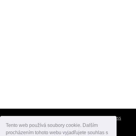
CESTOVNÍ POJIŠTĚNÍ
KONTAKTY
REKLAMA
RSS
Tento web používá soubory cookie. Dalším
procházením tohoto webu vyjadřujete souhlas s