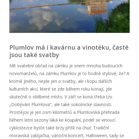
Plumlov má i kavárnu a vinotéku, časté
jsou také svatby
Mít svatební obřad na zámku je snem mnoha budoucích
novomanželů, na zámku Plumlov je to hodně stylové, že? A
kromě jiného, nejde jen o svatby, ale i kopu dalších
kulturních akcí, které se zde během roku konají, jde
skutečně o oblíbené místo. V září se koná třeba tzv.
„Dobývání Plumlova“, ale také sokolnické slavnosti.
Prostějov je jen osm kilometrů a Plumlovská přehrada
během letní sezony láká ke koupání, podél se vinoucí
cyklostezce byste také brzy přišli na chuť. Tradiční
moravská zabíjačka, vánoční koncert, Halloween, tady se