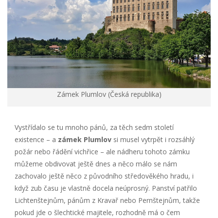
Zámek Plumlov (Česká republika)
Vystřídalo se tu mnoho pánů, za těch sedm století
existence – a
zámek Plumlov
si musel vytrpět i rozsáhlý
požár nebo řádění vichřice – ale nádheru tohoto zámku
můžeme obdivovat ještě dnes a něco málo se nám
zachovalo ještě něco z původního středověkého hradu, i
když zub času je vlastně docela neúprosný. Panství patřilo
Lichtenštejnům, pánům z Kravař nebo Pernštejnům, takže
pokud jde o šlechtické majitele, rozhodně má o čem