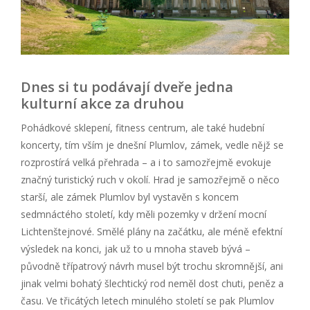
Dnes si tu podávají dveře jedna
kulturní akce za druhou
Pohádkové sklepení, fitness centrum, ale také hudební
koncerty, tím vším je dnešní Plumlov, zámek, vedle nějž se
rozprostírá velká přehrada – a i to samozřejmě evokuje
značný turistický ruch v okolí. Hrad je samozřejmě o něco
starší, ale zámek Plumlov byl vystavěn s koncem
sedmnáctého století, kdy měli pozemky v držení mocní
Lichtenštejnové. Smělé plány na začátku, ale méně efektní
výsledek na konci, jak už to u mnoha staveb bývá –
původně třípatrový návrh musel být trochu skromnější, ani
jinak velmi bohatý šlechtický rod neměl dost chuti, peněz a
času. Ve třicátých letech minulého století se pak Plumlov