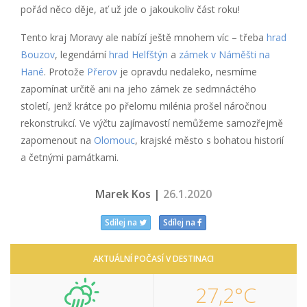
pořád něco děje, ať už jde o jakoukoliv část roku!
Tento kraj Moravy ale nabízí ještě mnohem víc – třeba
hrad
Bouzov
, legendární
hrad Helfštýn
a
zámek v Náměšti na
Hané
. Protože
Přerov
je opravdu nedaleko, nesmíme
zapomínat určitě ani na jeho zámek ze sedmnáctého
století, jenž krátce po přelomu milénia prošel náročnou
rekonstrukcí. Ve výčtu zajímavostí nemůžeme samozřejmě
zapomenout na
Olomouc
, krajské město s bohatou historií
a četnými památkami.
Marek Kos |
26.1.2020
Sdílej na
Sdílej na
AKTUÁLNÍ POČASÍ V DESTINACI
27,2°C