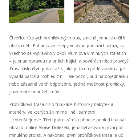
Čtveřice různých prohlídkových tras, z nichž jednu si určitě
oblíbí i děti. Pohádkové sklepy ve dvou podlažích ukáží, co
všechno se vyprávělo v okolí Plumlova v minulých staletích
– je snad opravdu na oněch bájích a pověrách něco pravdy?
Trasa číslo čtyři pak ukáže, jaké je tu na půdě zámku a jak
vypadá bašta a rozhled z ní – ale pozor, buď na objednávku
nebo zásadně ve tři odpoledne, jediná možnost prohlídky,
jinak máte bohužel smůlu.
Prohlídková trasa číslo tři ukáže historický nábytek a
interiéry, ve kterých žili mimo jiné i samotní
Lichtenštejnové. Třetí patro zámku přinese pohled i na pár
obrazů malíře Aloise Doležela, jenž byl aktivní v první půli
minulého století. A nakonec, první prohlídková trasa je už