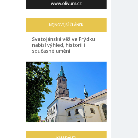
NEJNOVĚJŠÍ ČLÁNEK
Svatojánská věž ve Frýdku
nabízí výhled, historii i
současné umění
KAM DÁLE?