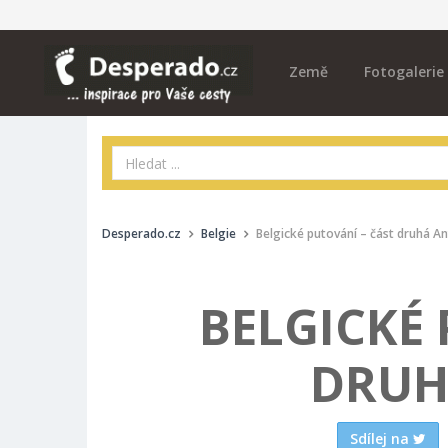
Země
Fotogalerie
Desperado.cz
Belgie
Belgické putování – část druhá A
BELGICKÉ 
DRUH
Sdílej na