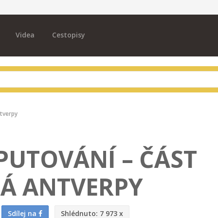
Videa
Cestopisy
ntverpy
PUTOVÁNÍ – ČÁST
Á ANTVERPY
Sdílej na
Shlédnuto:
7 973 x