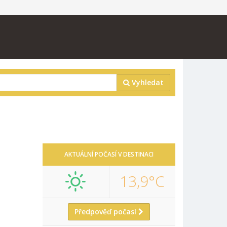
Vyhledat
AKTUÁLNÍ POČASÍ V DESTINACI
13,9°C
Předpověď počasí