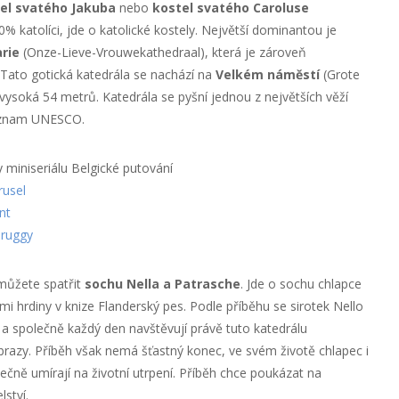
el svatého Jakuba
nebo
kostel svatého Caroluse
70% katolíci, jde o katolické kostely. Největší dominantou je
rie
(Onze-Lieve-Vrouwekathedraal), která je zároveň
. Tato gotická katedrála se nachází na
Velkém náměstí
(Grote
e vysoká 54 metrů. Katedrála se pyšní jednou z největších věží
seznam UNESCO.
y miniseriálu Belgické putování
rusel
nt
Bruggy
můžete spatřit
sochu Nella a Patrasche
. Jde o sochu chlapce
ími hrdiny v knize Flanderský pes. Podle příběhu se sirotek Nello
 společně každý den navštěvují právě tuto katedrálu
razy. Příběh však nemá šťastný konec, ve svém životě chlapec i
ečně umírají na životní utrpení. Příběh chce poukázat na
ství.