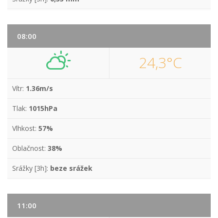
08:00
24,3°C
Vítr:
1.36m/s
Tlak:
1015hPa
Vlhkost:
57%
Oblačnost:
38%
Srážky [3h]:
beze srážek
11:00