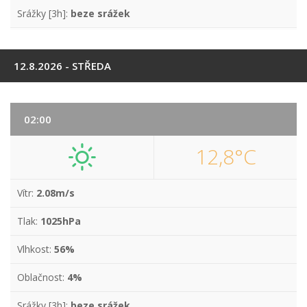
Srážky [3h]:
beze srážek
12.8.2026 - STŘEDA
02:00
12,8°C
Vítr:
2.08m/s
Tlak:
1025hPa
Vlhkost:
56%
Oblačnost:
4%
Srážky [3h]:
beze srážek