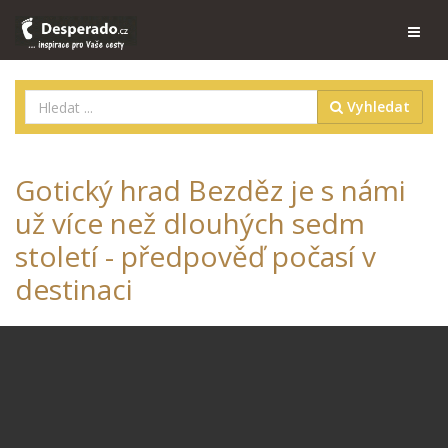
Vyhledat
Gotický hrad Bezděz je s námi
už více než dlouhých sedm
století - předpověď počasí v
destinaci