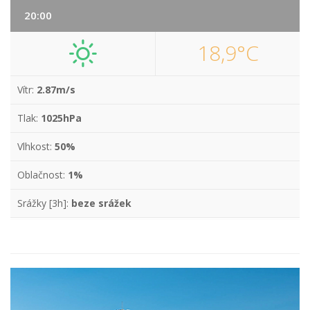
20:00
18,9°C
Vítr:
2.87m/s
Tlak:
1025hPa
Vlhkost:
50%
Oblačnost:
1%
Srážky [3h]:
beze srážek