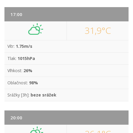
17:00
31,9°C
Vítr:
1.75m/s
Tlak:
1015hPa
Vlhkost:
26%
Oblačnost:
98%
Srážky [3h]:
beze srážek
20:00