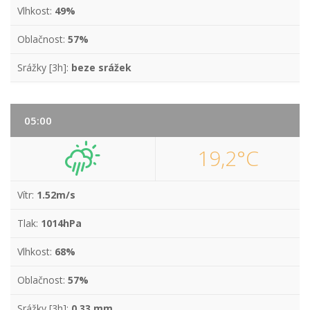
Vlhkost:
49%
Oblačnost:
57%
Srážky [3h]:
beze srážek
05:00
19,2°C
Vítr:
1.52m/s
Tlak:
1014hPa
Vlhkost:
68%
Oblačnost:
57%
Srážky [3h]:
0,33 mm