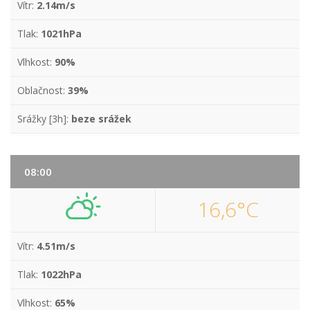
Vítr:
2.14m/s
Tlak:
1021hPa
Vlhkost:
90%
Oblačnost:
39%
Srážky [3h]:
beze srážek
08:00
16,6°C
Vítr:
4.51m/s
Tlak:
1022hPa
Vlhkost:
65%