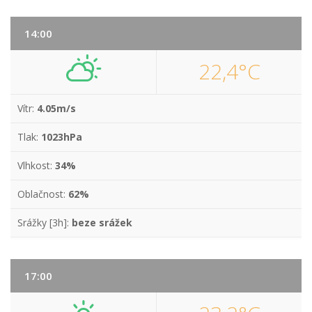
14:00
22,4°C
Vítr:
4.05m/s
Tlak:
1023hPa
Vlhkost:
34%
Oblačnost:
62%
Srážky [3h]:
beze srážek
17:00