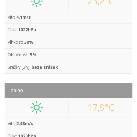
23,2°C
Vítr:
4.1m/s
Tlak:
1022hPa
Vlhkost:
30%
Oblačnost:
5%
Srážky [3h]:
beze srážek
20:00
17,9°C
Vítr:
2.48m/s
Tlak:
1023hPa