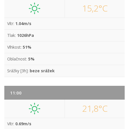
15,2°C
Vítr:
1.04m/s
Tlak:
1026hPa
Vlhkost:
51%
Oblačnost:
5%
Srážky [3h]:
beze srážek
11:00
21,8°C
Vítr:
0.69m/s