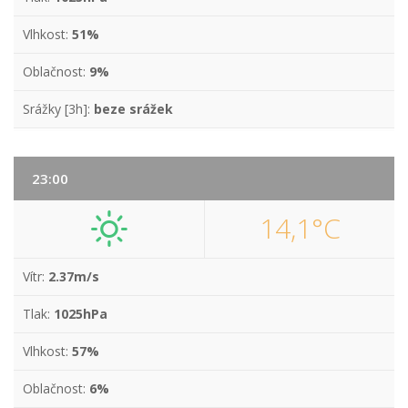
Vlhkost:
51%
Oblačnost:
9%
Srážky [3h]:
beze srážek
23:00
14,1°C
Vítr:
2.37m/s
Tlak:
1025hPa
Vlhkost:
57%
Oblačnost:
6%