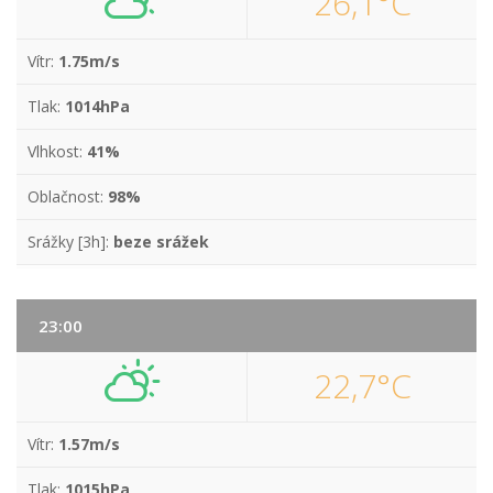
26,1°C
Vítr:
1.75m/s
Tlak:
1014hPa
Vlhkost:
41%
Oblačnost:
98%
Srážky [3h]:
beze srážek
23:00
22,7°C
Vítr:
1.57m/s
Tlak:
1015hPa