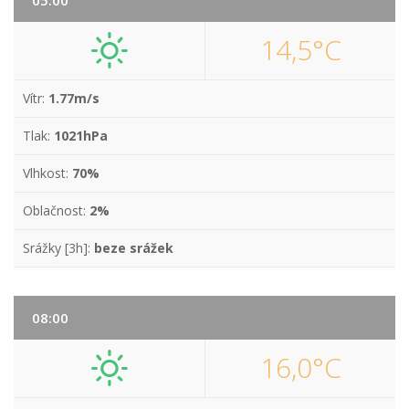
05:00
14,5°C
Vítr:
1.77m/s
Tlak:
1021hPa
Vlhkost:
70%
Oblačnost:
2%
Srážky [3h]:
beze srážek
08:00
16,0°C