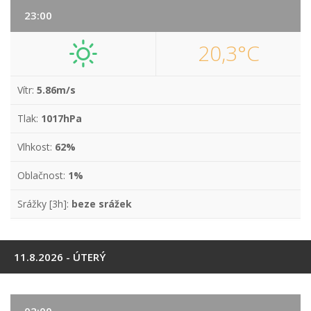
23:00
20,3°C
Vítr:
5.86m/s
Tlak:
1017hPa
Vlhkost:
62%
Oblačnost:
1%
Srážky [3h]:
beze srážek
11.8.2026 - ÚTERÝ