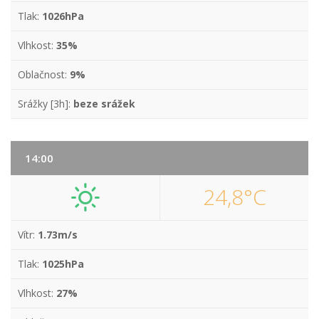
Tlak:
1026hPa
Vlhkost:
35%
Oblačnost:
9%
Srážky [3h]:
beze srážek
14:00
24,8°C
Vítr:
1.73m/s
Tlak:
1025hPa
Vlhkost:
27%