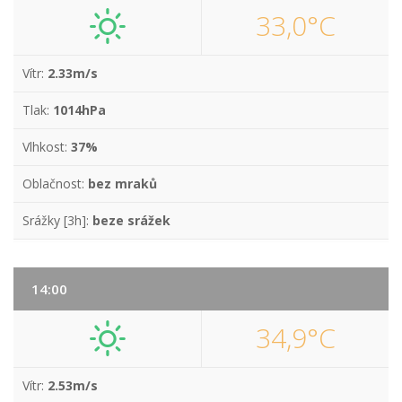
33,0°C
Vítr:
2.33m/s
Tlak:
1014hPa
Vlhkost:
37%
Oblačnost:
bez mraků
Srážky [3h]:
beze srážek
14:00
34,9°C
Vítr:
2.53m/s