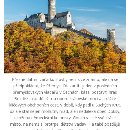
Přesné datum začátku stavby není sice známo, ale dá se
předpokládat, že Přemysl Otakar II., jeden z posledních
přemyslovských vladařů v Čechách, kázal postaviti hrad
Bezděz jako důležitou oporu královské moci a strážce
klíčových obchodních cest. V době, kdy padl u Suchých Krut,
už ale stál nejen mohutný hrad, ale i nedaleká obec Doksy,
založená německými kolonisty. Gotika v celé své kráse,
místo, na němž si protrpěl dětství Václav II. a také pozdější