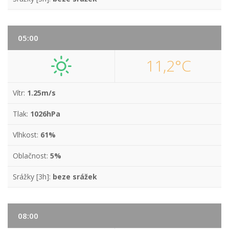
05:00
11,2°C
Vítr:
1.25m/s
Tlak:
1026hPa
Vlhkost:
61%
Oblačnost:
5%
Srážky [3h]:
beze srážek
08:00