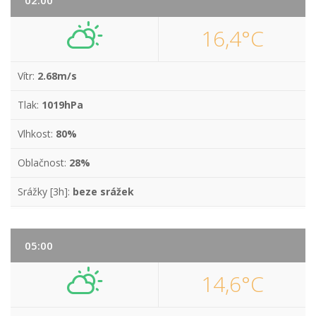
02:00
16,4°C
Vítr:
2.68m/s
Tlak:
1019hPa
Vlhkost:
80%
Oblačnost:
28%
Srážky [3h]:
beze srážek
05:00
14,6°C