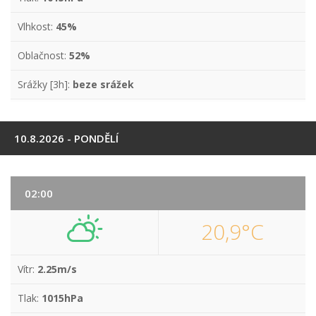
Vlhkost:
45%
Oblačnost:
52%
Srážky [3h]:
beze srážek
10.8.2026 - PONDĚLÍ
02:00
20,9°C
Vítr:
2.25m/s
Tlak:
1015hPa