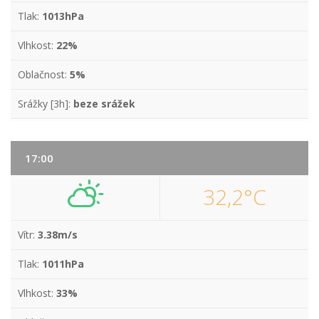
Tlak:
1013hPa
Vlhkost:
22%
Oblačnost:
5%
Srážky [3h]:
beze srážek
17:00
32,2°C
Vítr:
3.38m/s
Tlak:
1011hPa
Vlhkost:
33%