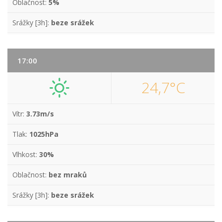
Oblačnost:
5%
Srážky [3h]:
beze srážek
17:00
24,7°C
Vítr:
3.73m/s
Tlak:
1025hPa
Vlhkost:
30%
Oblačnost:
bez mraků
Srážky [3h]:
beze srážek