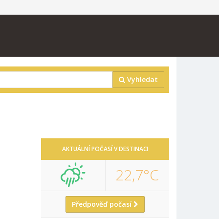
Vyhledat
AKTUÁLNÍ POČASÍ V DESTINACI
22,7°C
Předpověď počasí