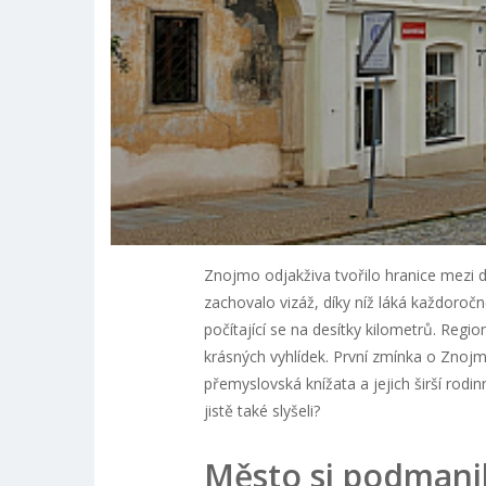
Znojmo odjakživa tvořilo hranice mezi dv
zachovalo vizáž, díky níž láká každoroč
počítající se na desítky kilometrů. Reg
krásných vyhlídek. První zmínka o Znojmu
přemyslovská knížata a jejich širší rodi
jistě také slyšeli?
Město si podmani