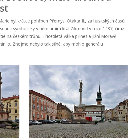
st
rie byl krátce pohřben Přemysl Otakar II., za husitských časů
 snad i symbolicky v něm umírá král Zikmund v roce 1437, čímž
ie na českém trůnu. Třicetiletá válka přinesla jižní Moravě
ánilo, Znojmo nebylo tak silné, aby mohlo generálu