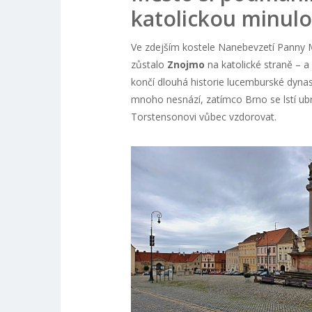
katolickou minulo
Ve zdejším kostele Nanebevzetí Panny Ma
zůstalo
Znojmo
na katolické straně – a
končí dlouhá historie lucemburské dynast
mnoho nesnází, zatímco Brno se lstí ubr
Torstensonovi vůbec vzdorovat.