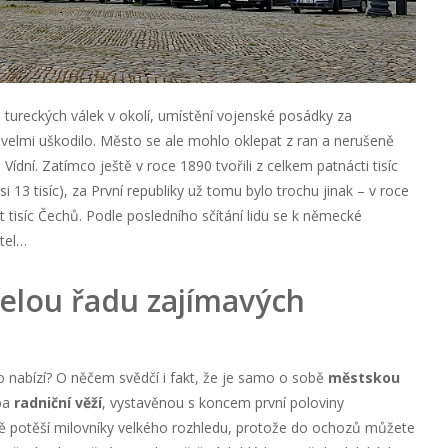
i tureckých válek v okolí, umístění vojenské posádky za
elmi uškodilo. Město se ale mohlo oklepat z ran a nerušeně
 Vídní. Zatímco ještě v roce 1890 tvořili z celkem patnácti tisíc
 13 tisíc), za První republiky už tomu bylo trochu jinak – v roce
 tisíc Čechů. Podle posledního sčítání lidu se k německé
atel…
elou řadu zajímavých
o nabízí? O něčem svědčí i fakt, že je samo o sobě
městskou
ba
radniční věží
, vystavěnou s koncem první poloviny
itě potěší milovníky velkého rozhledu, protože do ochozů můžete