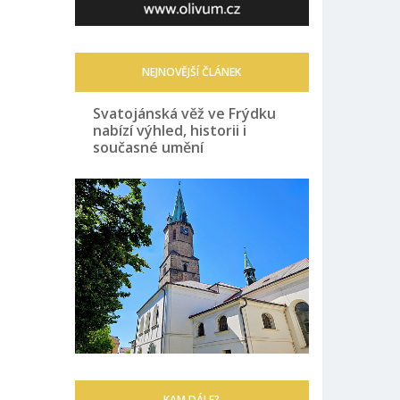
NEJNOVĚJŠÍ ČLÁNEK
Svatojánská věž ve Frýdku
nabízí výhled, historii i
současné umění
KAM DÁLE?