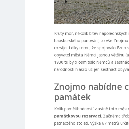
Krutý mor, několik bitev napoleonských 
habsburského panování, to vše Znojmu v
rozvíjet i díky tomu, že spojovalo Brno s
obyvatel města Němci jasnou většinu (asi
1930 tu bylo osm tisíc Němců a šestnáct
národnosti hlásilo už jen šestnáct obyv
Znojmo nabídne c
památek
Kolik pamětihodností vlastně toto měst
památkovou rezervací
. Začněme tře
patnáctého století. Výška 67 metrů urč