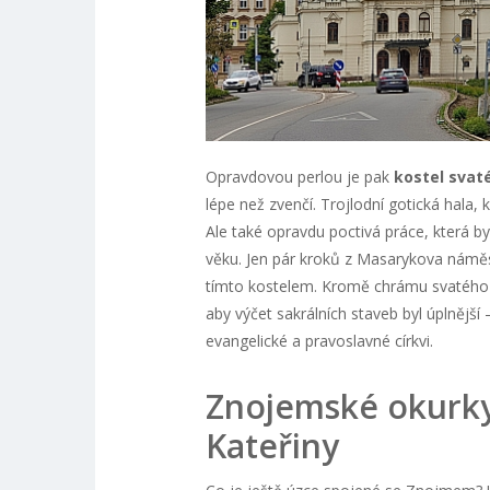
Opravdovou perlou je pak
kostel svat
lépe než zvenčí. Trojlodní gotická hala, 
Ale také opravdu poctivá práce, která 
věku. Jen pár kroků z Masarykova námě
tímto kostelem. Kromě chrámu svatého
aby výčet sakrálních staveb byl úplnější –
evangelické a pravoslavné církvi.
Znojemské okurky,
Kateřiny