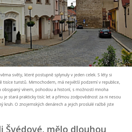
ěma světy, které postupně splynuly v jeden celek. S léty si
ně tisíce turistů. Mimochodem, má největší podzemí v republice,
ion obsypaný vínem, pohodou a historií, s možností mnoha
 je stará prakticky tisíc let a přímou zodpovědnost za ni nesou
nný kruh. O znojemských denárech a jejich proslulé ražbě jste
li Švédové, mělo dlouhou