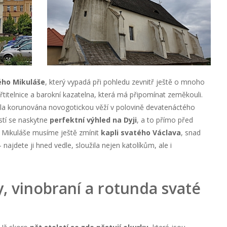
ého Mikuláše
, který vypadá při pohledu zevnitř ještě o mnoho
křtitelnice a barokní kazatelna, která má připomínat zeměkouli.
byla korunována novogotickou věží v polovině devatenáctého
stí se naskytne
perfektní výhled na Dyji
, a to přímo před
 Mikuláše musíme ještě zmínit
kapli svatého Václava
, snad
 najdete ji hned vedle, sloužila nejen katolíkům, ale i
 vinobraní a rotunda svaté