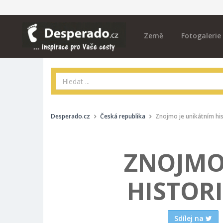
Země
Fotogalerie
Desperado.cz
Česká republika
Znojmo je unikátním h
ZNOJMO
HISTOR
Sdílej na