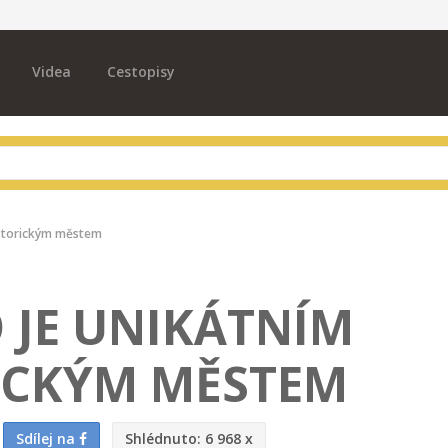
Videa
Cestopisy
istorickým městem
 JE UNIKÁTNÍM
ICKÝM MĚSTEM
Sdílej na
Shlédnuto:
6 968 x