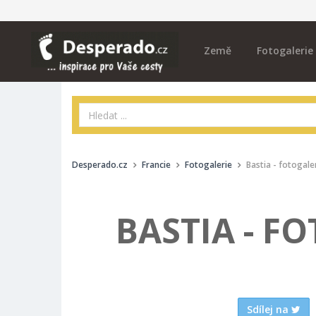
Země
Fotogalerie
Desperado.cz
Francie
Fotogalerie
Bastia - fotogale
BASTIA - F
Sdílej na