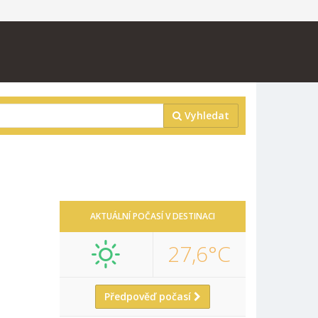
Vyhledat
AKTUÁLNÍ POČASÍ V DESTINACI
27,6°C
Předpověď počasí