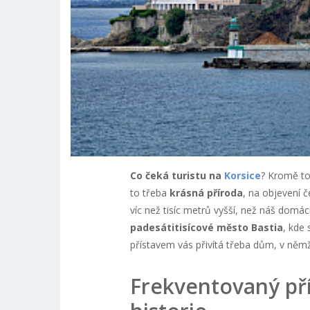
Co čeká turistu na
Korsice
? Kromě to
to třeba
krásná příroda
, na objevení č
víc než tisíc metrů vyšší, než náš domác
padesátitisícové město Bastia
, kde 
přístavem vás přivítá třeba dům, v němž
Frekventovaný přís