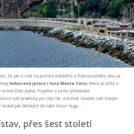
ho, že jde o svět na pomezí italského a francouzského vlivu je
ekají
ledovcová jezera i hora Monte Cinto
, která je ještě o
í vrchol číslo jedna. Pojďme si proto představit
slunce svítí prakticky po celý rok, a kromě citadely nad Starým
 strávil pár dětských let také Victor Hugo…
tav, přes šest století