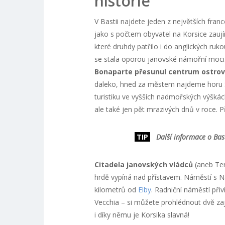
historie
V Bastii najdete jeden z největších fran
jako s počtem obyvatel na Korsice zauj
které druhdy patřilo i do anglických ruko
se stala oporou janovské námořní moci
Bonaparte přesunul centrum ostro
daleko, hned za městem najdeme horu 
turistiku ve vyšších nadmořských výškác
ale také jen pět mrazivých dnů v roce. 
TIP
Další informace o Bast
Citadela janovských vládců
(aneb Ter
hrdě vypíná nad přístavem. Náměstí s N
kilometrů od
Elby
. Radniční náměstí přiv
Vecchia – si můžete prohlédnout dvě z
i díky němu je Korsika slavná!