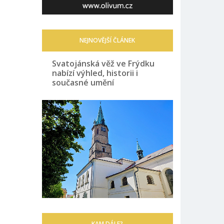
NEJNOVĚJŠÍ ČLÁNEK
Svatojánská věž ve Frýdku
nabízí výhled, historii i
současné umění
KAM DÁLE?