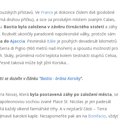
couzských přístavů. Ve
Francii
je dokonce číslem dvě (podobně
ímá druhou příčku), a sice za proslulým místem zvaným Calais,
u.
Bastia byla založena v závěru čtrnáctého století
a záhy
. Rozkvět ukončily paradoxně napoleonské války, protože sám
va do
Ajaccia
. Pevninská
Itálie
je pouhých devadesát kilometrů
Serra di Pigno (960 metrů nad mořem) a spoustu možností pro
h. Skály, průměrná roční teplota kolem šestnácti stupňů Celsia,
Přesně taková může být jižní Korsika…
ii se dozvíte v článku "
Bastia - brána Korsiky
".
ra Nova), která
byla postavená záhy po založení města
, se
apoleonovou sochou zvané Place St. Nicolas je jen padesát
ítá každý víkend farmářské trhy. A v nejstarší části – Terra
ajímavé barokní kaple. Nezapomeňte pak ani na
Bonifacio
, vždyť