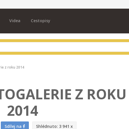
Videa
Cestopisy
rie z roku 2014
OTOGALERIE Z ROKU
2014
Sdílej na
Shlédnuto:
3 941 x