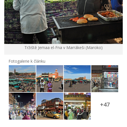
Tržiště Jemaa el-Fna v Marrákeši (Maroko)
Fotogalerie k článku
+47