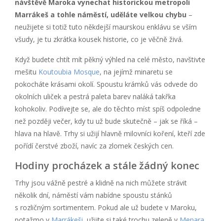
návštěvě Maroka vynechat historickou metropoli
Marrákeš a tohle náměstí, uděláte velkou chybu
–
neužijete si totiž tuto někdejší maurskou enklávu se vším
všudy, je tu zkrátka kousek historie, co je věčně živá.
Když budete chtít mít pěkný výhled na celé město, navštivte
mešitu
Koutoubia Mosque
, na jejímž minaretu se
pokocháte krásami okolí. Spoustu krámků vás odvede do
okolních uliček a pestrá paleta barev naláká takřka
kohokoliv. Podívejte se, ale do těchto míst spíš odpoledne
než později večer, kdy tu už bude skutečně – jak se říká –
hlava na hlavě. Trhy si užijí hlavně milovníci koření, kteří zde
pořídí čerstvé zboží, navíc za zlomek českých cen.
Hodiny procházek a stále žádný konec
Trhy jsou vážně pestré a klidně na nich můžete strávit
několik dní, náměstí vám nabídne spoustu stánků
s rozličným sortimentem. Pokud ale už budete v Maroku,
potažmo v
Marrákeši
, užijte si také trochu zeleně v
Menara