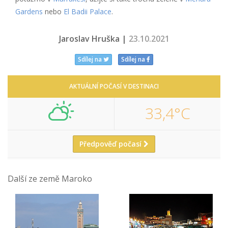
Gardens
nebo
El Badii Palace
.
Jaroslav Hruška |
23.10.2021
Sdílej na
Sdílej na
AKTUÁLNÍ POČASÍ V DESTINACI
33,4°C
Předpověď počasí
Další ze země Maroko