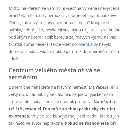
Místo, na kterém se vám splní všechna vyřčená i nevyřčená
přání? Náměstí, díky němuž si vzpomenete na pohádkový
Orient, jak je vykreslován v mnoha filmech? Koupíte si
bylinky, dobré jídlo, nevšední suvenýr a užijete si také hudbu
pod širým nebem? Tolik barev a zajímavých vjemů na vás
zkrátka doma nečeká, takže výlet do
Maroka
by nebylo
dobré odkládat, zvláště pokud patříte k dobrodruhům tělem
i duší.
Centrum velkého města ožívá se
setměním
Během dne nenajdete na hlavním náměstí Marrákeše příliš
velký ruch, naopak by se dalo říci, že jde o typické město,
které ve dne spí a s nocí se naopak probouzí.
Náměstí a
tržiště Jemaa el-Fna má za sebou prakticky tisíc let
existence
, trhy se zde konající mají jistě tradici, kterou jen
tak něco ve světě nepřekoná.
Pokud se rozhodnete při