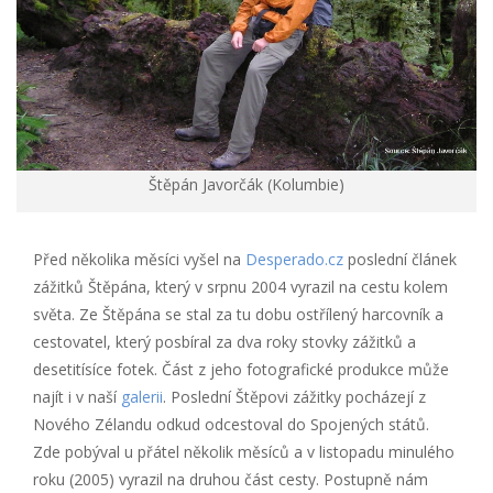
Štěpán Javorčák (Kolumbie)
Před několika měsíci vyšel na
Desperado.cz
poslední článek
zážitků Štěpána, který v srpnu 2004 vyrazil na cestu kolem
světa. Ze Štěpána se stal za tu dobu ostřílený harcovník a
cestovatel, který posbíral za dva roky stovky zážitků a
desetitísíce fotek. Část z jeho fotografické produkce může
najít i v naší
galerii
. Poslední Štěpovi zážitky pocházejí z
Nového Zélandu odkud odcestoval do Spojených států.
Zde pobýval u přátel několik měsíců a v listopadu minulého
roku (2005) vyrazil na druhou část cesty. Postupně nám