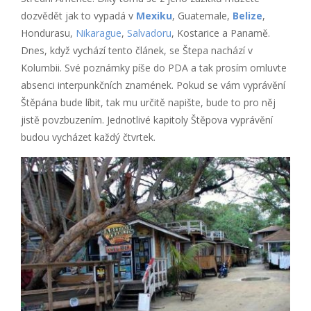
dozvědět jak to vypadá v
Mexiku
, Guatemale,
Belize
,
Hondurasu,
Nikarague
,
Salvadoru
, Kostarice a Panamě.
Dnes, když vychází tento článek, se Štepa nachází v
Kolumbii. Své poznámky píše do PDA a tak prosím omluvte
absenci interpunkčních znamének. Pokud se vám vyprávění
Štěpána bude líbit, tak mu určitě napište, bude to pro něj
jistě povzbuzením. Jednotlivé kapitoly Štěpova vyprávění
budou vycházet každý čtvrtek.